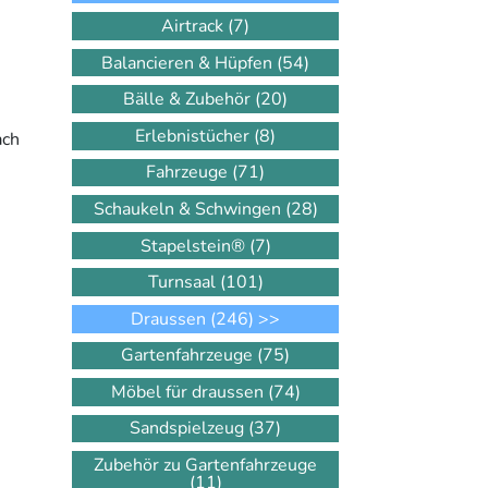
Airtrack
(7)
Balancieren & Hüpfen
(54)
Bälle & Zubehör
(20)
Erlebnistücher
(8)
ach
Fahrzeuge
(71)
Schaukeln & Schwingen
(28)
Stapelstein®
(7)
Turnsaal
(101)
Draussen
(246)
>>
Gartenfahrzeuge
(75)
Möbel für draussen
(74)
Sandspielzeug
(37)
Zubehör zu Gartenfahrzeuge
(11)