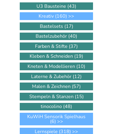
U3 Bausteine
(43)
Kreativ
(160)
>>
Bastelsets
(17)
Bastelzubehör
(40)
Farben & Stifte
(37)
Kleben & Schneiden
(19)
Kneten & Modellieren
(10)
Laterne & Zubehör
(12)
Malen & Zeichnen
(57)
Stempeln & Stanzen
(15)
tinocolino
(48)
KuWiH Sensorik Spielhaus
(6)
>>
Lernspiele
(318)
>>