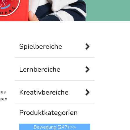
Spielbereiche
Lernbereiche
Kreativbereiche
 es
deen
Produkt­kategorien
Bewegung
(247)
>>