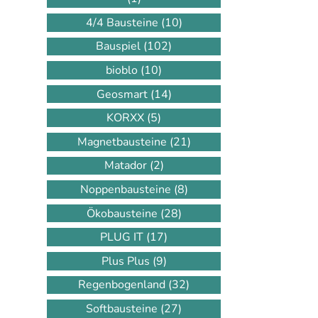
4/4 Bausteine
(10)
Bauspiel
(102)
bioblo
(10)
Geosmart
(14)
KORXX
(5)
Magnetbausteine
(21)
Matador
(2)
Noppenbausteine
(8)
Ökobausteine
(28)
PLUG IT
(17)
Plus Plus
(9)
Regenbogenland
(32)
Softbausteine
(27)