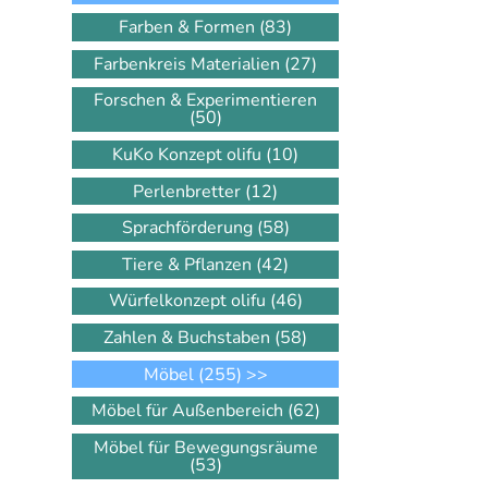
Farben & Formen
(83)
Farbenkreis Materialien
(27)
Forschen & Experimentieren
(50)
KuKo Konzept olifu
(10)
Perlenbretter
(12)
Sprachförderung
(58)
Tiere & Pflanzen
(42)
Würfelkonzept olifu
(46)
Zahlen & Buchstaben
(58)
Möbel
(255)
>>
Möbel für Außenbereich
(62)
Möbel für Bewegungsräume
(53)