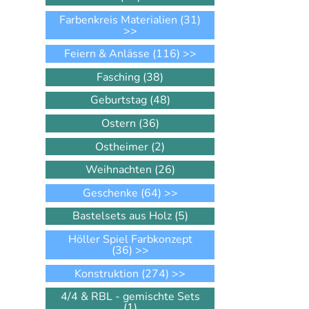
Farbenkreis Materialien
(31)
>>
Feiern & Anlässe
(116)
>>
Fasching
(38)
Geburtstag
(48)
Ostern
(36)
Ostheimer
(2)
Weihnachten
(26)
Geschenke
(64)
>>
Bastelsets aus Holz
(5)
Höller Spiel Farbkonzept
(36)
>>
Konstruktion
(274)
>>
4/4 & RBL - gemischte Sets
(1)