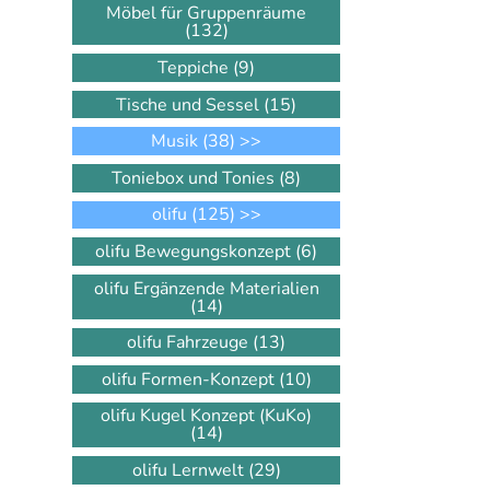
Möbel für Gruppenräume
(132)
Teppiche
(9)
Tische und Sessel
(15)
Musik
(38)
>>
Toniebox und Tonies
(8)
olifu
(125)
>>
olifu Bewegungskonzept
(6)
olifu Ergänzende Materialien
(14)
olifu Fahrzeuge
(13)
olifu Formen-Konzept
(10)
olifu Kugel Konzept (KuKo)
(14)
olifu Lernwelt
(29)