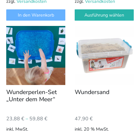
zzgl.
Versandkosten
zzgl.
Versandkosten
In den Warenkorb
Ausführung wählen
Dieses
Produkt
weist
mehrere
Varianten
auf.
Die
Optionen
können
Wunderperlen-Set
Wundersand
auf
„Unter dem Meer“
der
Produktseite
23,88
€
–
59,88
€
47,90
€
gewählt
werden
inkl. MwSt.
inkl. 20 % MwSt.