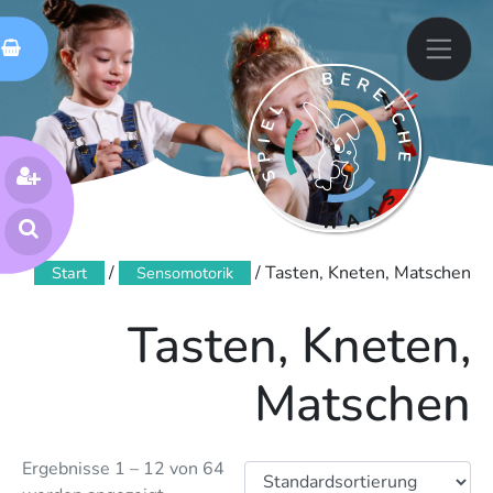
Skip
spielen bewegen fühlen
Spielbereiche Haas
to
content
Suchen
nach:
/
/ Tasten, Kneten, Matschen
Start
Sensomotorik
Tasten, Kneten,
Matschen
Ergebnisse 1 – 12 von 64