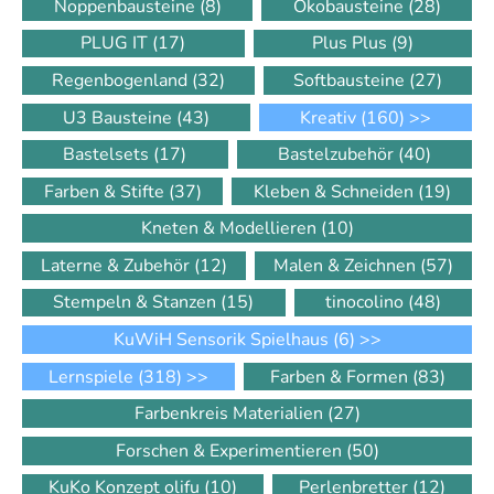
Noppenbausteine
(8)
Ökobausteine
(28)
PLUG IT
(17)
Plus Plus
(9)
Regenbogenland
(32)
Softbausteine
(27)
U3 Bausteine
(43)
Kreativ
(160)
>>
Bastelsets
(17)
Bastelzubehör
(40)
Farben & Stifte
(37)
Kleben & Schneiden
(19)
Kneten & Modellieren
(10)
Laterne & Zubehör
(12)
Malen & Zeichnen
(57)
Stempeln & Stanzen
(15)
tinocolino
(48)
KuWiH Sensorik Spielhaus
(6)
>>
Lernspiele
(318)
>>
Farben & Formen
(83)
Farbenkreis Materialien
(27)
Forschen & Experimentieren
(50)
KuKo Konzept olifu
(10)
Perlenbretter
(12)