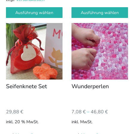
Ausführung wählen
Ausführung wählen
Dieses
Produkt
weist
mehrere
Varianten
auf.
Die
Optionen
können
Seifenknete Set
Wunderperlen
auf
der
Produktseite
29,88
€
7,08
€
–
46,80
€
gewählt
werden
inkl. 20 % MwSt.
inkl. MwSt.