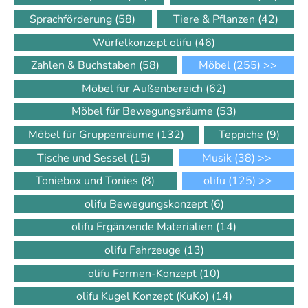
Sprachförderung
(58)
Tiere & Pflanzen
(42)
Würfelkonzept olifu
(46)
Zahlen & Buchstaben
(58)
Möbel
(255)
>>
Möbel für Außenbereich
(62)
Möbel für Bewegungsräume
(53)
Möbel für Gruppenräume
(132)
Teppiche
(9)
Tische und Sessel
(15)
Musik
(38)
>>
Toniebox und Tonies
(8)
olifu
(125)
>>
olifu Bewegungskonzept
(6)
olifu Ergänzende Materialien
(14)
olifu Fahrzeuge
(13)
olifu Formen-Konzept
(10)
olifu Kugel Konzept (KuKo)
(14)