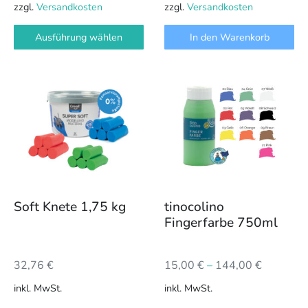
zzgl.
Versandkosten
zzgl.
Versandkosten
Ausführung wählen
In den Warenkorb
Dieses
Dieses
Produkt
Produkt
weist
weist
mehrere
mehrere
Varianten
Varianten
auf.
auf.
Die
Die
Optionen
Optionen
können
können
Soft Knete 1,75 kg
tinocolino
auf
auf
Fingerfarbe 750ml
der
der
Produktseite
Produktseite
32,76
€
15,00
€
–
144,00
€
gewählt
gewählt
werden
werden
inkl. MwSt.
inkl. MwSt.