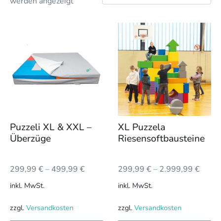
werden angezeigt
Dieses
Dieses
Produkt
Produkt
weist
weist
mehrere
mehrere
Varianten
Varianten
auf.
auf.
Die
Die
Optionen
Optionen
können
können
Puzzeli XL & XXL –
XL Puzzela
auf
auf
Überzüge
Riesensoftbausteine
der
der
Produktseite
Produktseite
299,99
€
–
499,99
€
299,99
€
–
2.999,99
€
gewählt
gewählt
werden
werden
inkl. MwSt.
inkl. MwSt.
zzgl.
Versandkosten
zzgl.
Versandkosten