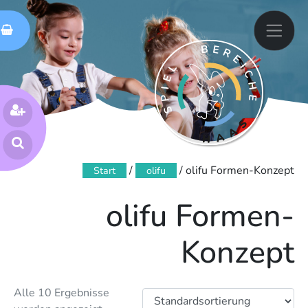
Skip
spielen bewegen fühlen
Spielbereiche Haas
to
content
Suchen
nach:
/
/ olifu Formen-Konzept
Start
olifu
olifu Formen-
Konzept
Alle 10 Ergebnisse