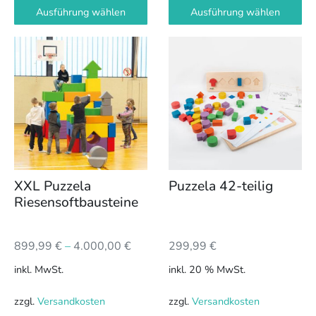
Ausführung wählen
Ausführung wählen
Dieses
Produkt
weist
mehrere
Varianten
auf.
Die
Optionen
können
XXL Puzzela
Puzzela 42-teilig
auf
Riesensoftbausteine
der
Produktseite
899,99
€
–
4.000,00
€
299,99
€
gewählt
werden
inkl. MwSt.
inkl. 20 % MwSt.
zzgl.
Versandkosten
zzgl.
Versandkosten