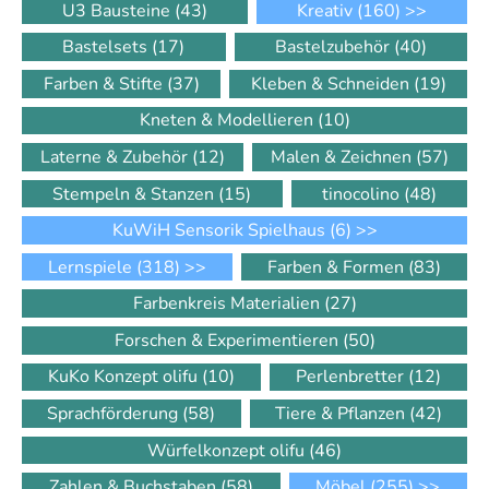
U3 Bausteine
(43)
Kreativ
(160)
>>
Bastelsets
(17)
Bastelzubehör
(40)
Farben & Stifte
(37)
Kleben & Schneiden
(19)
Kneten & Modellieren
(10)
Laterne & Zubehör
(12)
Malen & Zeichnen
(57)
Stempeln & Stanzen
(15)
tinocolino
(48)
KuWiH Sensorik Spielhaus
(6)
>>
Lernspiele
(318)
>>
Farben & Formen
(83)
Farbenkreis Materialien
(27)
Forschen & Experimentieren
(50)
KuKo Konzept olifu
(10)
Perlenbretter
(12)
Sprachförderung
(58)
Tiere & Pflanzen
(42)
Würfelkonzept olifu
(46)
Zahlen & Buchstaben
(58)
Möbel
(255)
>>