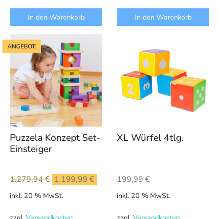
In den Warenkorb
In den Warenkorb
ANGEBOT!
Puzzela Konzept Set-
XL Würfel 4tlg.
Einsteiger
Ursprünglicher
Aktueller
1.279,94
€
1.199,99
€
199,99
€
Preis
Preis
inkl. 20 % MwSt.
inkl. 20 % MwSt.
war:
ist:
1.279,94 €
1.199,99 €.
zzgl.
Versandkosten
zzgl.
Versandkosten