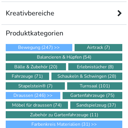
Kreativbereiche
Produkt­kategorien
Bewegung
(247)
>>
Airtrack
(7)
Balancieren & Hüpfen
(54)
Bälle & Zubehör
(20)
Erlebnistücher
(8)
Fahrzeuge
(71)
Schaukeln & Schwingen
(28)
Stapelstein®
(7)
Turnsaal
(101)
Draussen
(246)
>>
Gartenfahrzeuge
(75)
Möbel für draussen
(74)
Sandspielzeug
(37)
Zubehör zu Gartenfahrzeuge
(11)
Farbenkreis Materialien
(31)
>>