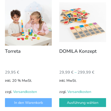
Dieses
Produkt
weist
mehrere
Varianten
auf.
Die
Optionen
können
Torreta
DOMILA Konzept
auf
der
Produktseite
29,95
€
29,99
€
–
299,99
€
gewählt
werden
inkl. 20 % MwSt.
inkl. MwSt.
zzgl.
Versandkosten
zzgl.
Versandkosten
In den Warenkorb
Ausführung wählen