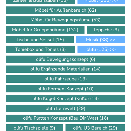
Zahlen & Buchstaben
(58)
Möbel
(255)
>>
Möbel für Außenbereich
(62)
Möbel für Bewegungsräume
(53)
Möbel für Gruppenräume
(132)
Teppiche
(9)
Tische und Sessel
(15)
Musik
(38)
>>
Toniebox und Tonies
(8)
olifu
(125)
>>
olifu Bewegungskonzept
(6)
olifu Ergänzende Materialien
(14)
olifu Fahrzeuge
(13)
olifu Formen-Konzept
(10)
olifu Kugel Konzept (KuKo)
(14)
olifu Lernwelt
(29)
olifu Platten Konzept (Bau Dir Was)
(16)
olifu Tischspiele
(9)
olifu U3 Bereich
(29)