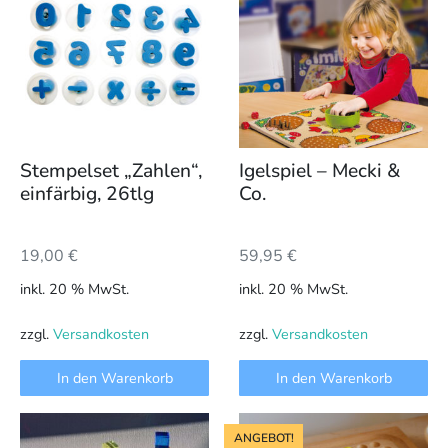
Stempelset „Zahlen“,
Igelspiel – Mecki &
einfärbig, 26tlg
Co.
19,00
€
59,95
€
inkl. 20 % MwSt.
inkl. 20 % MwSt.
zzgl.
Versandkosten
zzgl.
Versandkosten
In den Warenkorb
In den Warenkorb
Dieses
Dieses
ANGEBOT!