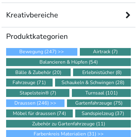
Kreativbereiche
Produkt­kategorien
Bewegung
(247)
>>
Airtrack
(7)
Balancieren & Hüpfen
(54)
Bälle & Zubehör
(20)
Erlebnistücher
(8)
Fahrzeuge
(71)
Schaukeln & Schwingen
(28)
Stapelstein®
(7)
Turnsaal
(101)
Draussen
(246)
>>
Gartenfahrzeuge
(75)
Möbel für draussen
(74)
Sandspielzeug
(37)
Zubehör zu Gartenfahrzeuge
(11)
Farbenkreis Materialien
(31)
>>