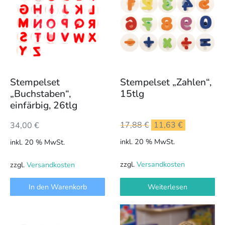
Stempelset
Stempelset „Zahlen“,
„Buchstaben“,
15tlg
einfärbig, 26tlg
Ursprünglicher
Aktueller
17,88
€
11,63
€
34,00
€
Preis
Preis
inkl. 20 % MwSt.
inkl. 20 % MwSt.
war:
ist:
17,88 €
11,63 €.
zzgl.
Versandkosten
zzgl.
Versandkosten
In den Warenkorb
Weiterlesen