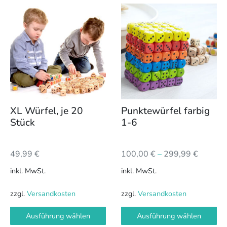
Dieses
Dieses
Produkt
Produkt
weist
weist
mehrere
mehrere
Varianten
Varianten
auf.
auf.
Die
Die
Optionen
Optionen
können
können
XL Würfel, je 20
Punktewürfel farbig
auf
auf
Stück
1-6
der
der
Produktseite
Produktseite
49,99
€
100,00
€
–
299,99
€
gewählt
gewählt
werden
werden
inkl. MwSt.
inkl. MwSt.
zzgl.
Versandkosten
zzgl.
Versandkosten
Ausführung wählen
Ausführung wählen