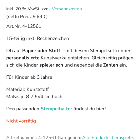
Preis
Preis
inkl. 20 % MwSt.
zzgl.
Versandkosten
war:
ist:
(netto Preis:
9.69 €
)
17,88 €
11,63 €.
Art.Nr. 4-12561
15-teilig inkl. Rechenzeichen
Ob auf
Papier oder Stoff
– mit diesem Stempelset können
personalisierte
Kunstwerke entstehen. Gleichzeitig prägen
sich die Kinder
spielerisch
und nebenbei die
Zahlen
ein.
Für Kinder ab 3 Jahre
Material: Kunststoff
Maße: je Ø 7,5×4 cm hoch
Den passenden
Stempelhalter
findest du hier!
Nicht vorrätig
Artikelnummer:
4-12561
Kategorien:
Alle Produkte
,
Lernspiele
,