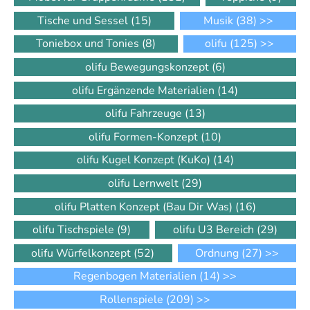
Tische und Sessel
(15)
Musik
(38)
>>
Toniebox und Tonies
(8)
olifu
(125)
>>
olifu Bewegungskonzept
(6)
olifu Ergänzende Materialien
(14)
olifu Fahrzeuge
(13)
olifu Formen-Konzept
(10)
olifu Kugel Konzept (KuKo)
(14)
olifu Lernwelt
(29)
olifu Platten Konzept (Bau Dir Was)
(16)
olifu Tischspiele
(9)
olifu U3 Bereich
(29)
olifu Würfelkonzept
(52)
Ordnung
(27)
>>
Regenbogen Materialien
(14)
>>
Rollenspiele
(209)
>>