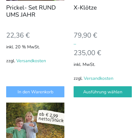
können
Prickel- Set RUND
X-Klötze
auf
UMS JAHR
der
Produktseite
22,36
€
79,90
€
gewählt
werden
–
inkl. 20 % MwSt.
235,00
€
zzgl.
Versandkosten
inkl. MwSt.
zzgl.
Versandkosten
In den Warenkorb
Ausführung wählen
Dieses
Produkt
weist
mehrere
Varianten