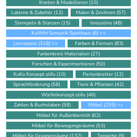
Kneten & Modellieren
(10)
Laterne & Zubehör
(12)
Malen & Zeichnen
(57)
Stempeln & Stanzen
(15)
tinocolino
(48)
KuWiH Sensorik Spielhaus
(6)
>>
Lernspiele
(318)
>>
Farben & Formen
(83)
Farbenkreis Materialien
(27)
Forschen & Experimentieren
(50)
KuKo Konzept olifu
(10)
Perlenbretter
(12)
Sprachförderung
(58)
Tiere & Pflanzen
(42)
Würfelkonzept olifu
(46)
Zahlen & Buchstaben
(58)
Möbel
(255)
>>
Möbel für Außenbereich
(62)
Möbel für Bewegungsräume
(53)
Möbel für Gruppenräume
(132)
Teppiche
(9)