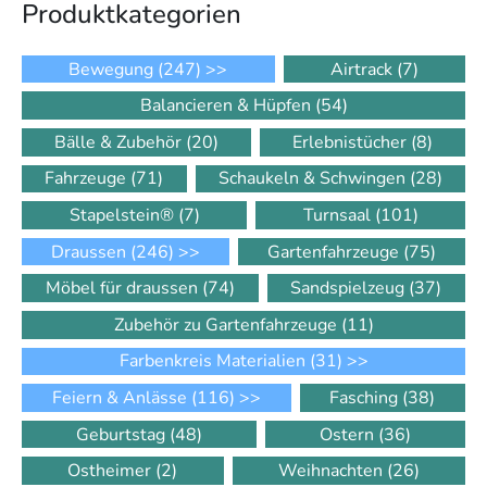
Produkt­kategorien
Bewegung
(247)
>>
Airtrack
(7)
Balancieren & Hüpfen
(54)
Bälle & Zubehör
(20)
Erlebnistücher
(8)
Fahrzeuge
(71)
Schaukeln & Schwingen
(28)
Stapelstein®
(7)
Turnsaal
(101)
Draussen
(246)
>>
Gartenfahrzeuge
(75)
Möbel für draussen
(74)
Sandspielzeug
(37)
Zubehör zu Gartenfahrzeuge
(11)
Farbenkreis Materialien
(31)
>>
Feiern & Anlässe
(116)
>>
Fasching
(38)
Geburtstag
(48)
Ostern
(36)
Ostheimer
(2)
Weihnachten
(26)