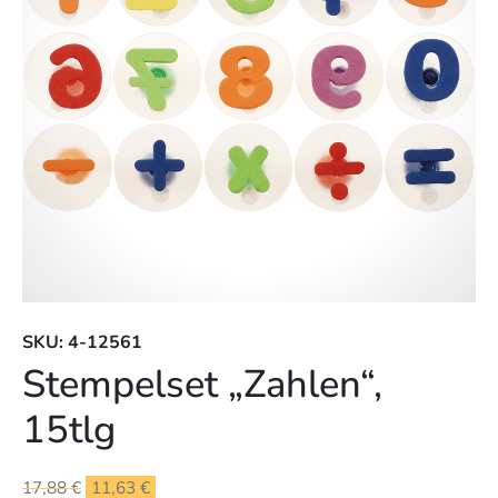
SKU: 4-12561
Stempelset „Zahlen“,
15tlg
Ursprünglicher
Aktueller
17,88
€
11,63
€