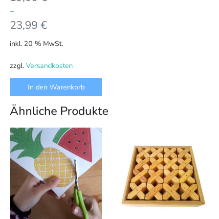
–
23,99
€
inkl. 20 % MwSt.
zzgl.
Versandkosten
In den Warenkorb
Ähnliche Produkte
Dieses
Produkt
weist
mehrere
Varianten
auf.
Die
Optionen