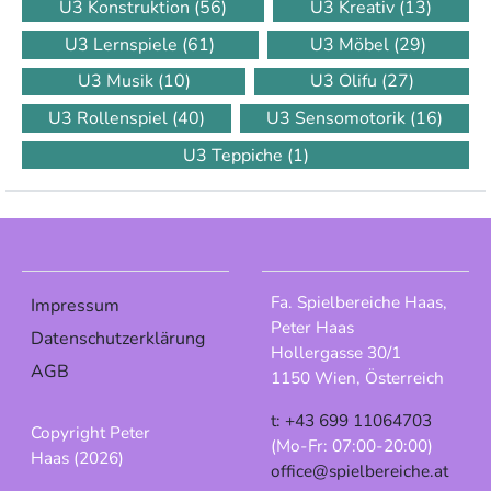
U3 Konstruktion
(56)
U3 Kreativ
(13)
U3 Lernspiele
(61)
U3 Möbel
(29)
U3 Musik
(10)
U3 Olifu
(27)
U3 Rollenspiel
(40)
U3 Sensomotorik
(16)
U3 Teppiche
(1)
Fa. Spielbereiche Haas,
Impressum
Peter Haas
Datenschutzerklärung
Hollergasse 30/1
AGB
1150 Wien, Österreich
t: +43 699 11064703
Copyright Peter
(Mo-Fr: 07:00-20:00)
Haas (2026)
office@spielbereiche.at