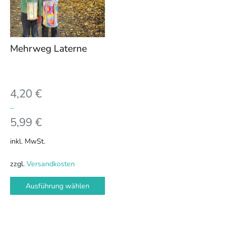
auf.
Die
Optionen
können
Mehrweg Laterne
auf
der
Produktseite
4,20
€
gewählt
werden
–
5,99
€
inkl. MwSt.
zzgl.
Versandkosten
Ausführung wählen