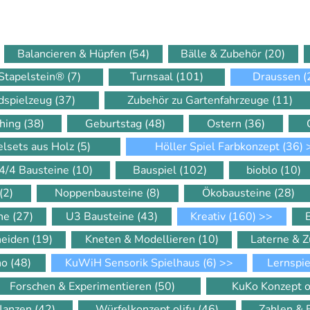
Balancieren & Hüpfen
(54)
Bälle & Zubehör
(20)
Stapelstein®
(7)
Turnsaal
(101)
Draussen
(
dspielzeug
(37)
Zubehör zu Gartenfahrzeuge
(11)
hing
(38)
Geburtstag
(48)
Ostern
(36)
elsets aus Holz
(5)
Höller Spiel Farbkonzept
(36)
4/4 Bausteine
(10)
Bauspiel
(102)
bioblo
(10)
(2)
Noppenbausteine
(8)
Ökobausteine
(28)
ine
(27)
U3 Bausteine
(43)
Kreativ
(160)
>>
neiden
(19)
Kneten & Modellieren
(10)
Laterne & 
ino
(48)
KuWiH Sensorik Spielhaus
(6)
>>
Lernspi
Forschen & Experimentieren
(50)
KuKo Konzept o
flanzen
(42)
Würfelkonzept olifu
(46)
Zahlen &