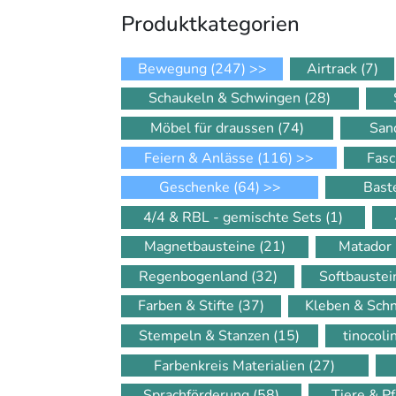
Produkt­kategorien
Bewegung
(247)
>>
Airtrack
(7)
Schaukeln & Schwingen
(28)
Möbel für draussen
(74)
San
Feiern & Anlässe
(116)
>>
Fasc
Geschenke
(64)
>>
Bast
4/4 & RBL - gemischte Sets
(1)
Magnetbausteine
(21)
Matador
Regenbogenland
(32)
Softbauste
Farben & Stifte
(37)
Kleben & Sch
Stempeln & Stanzen
(15)
tinocol
Farbenkreis Materialien
(27)
Sprachförderung
(58)
Tiere & P