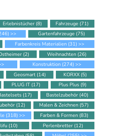
Erlebnistücher
(8)
Fahrzeuge
(71)
246)
>>
Gartenfahrzeuge
(75)
Farbenkreis Materialien
(31)
>>
Ostheimer
(2)
Weihnachten
(26)
>>
Konstruktion
(274)
>>
Geosmart
(14)
KORXX
(5)
PLUG IT
(17)
Plus Plus
(9)
Bastelsets
(17)
Bastelzubehör
(40)
Zubehör
(12)
Malen & Zeichnen
(57)
ele
(318)
>>
Farben & Formen
(83)
lifu
(10)
Perlenbretter
(12)
 Buchstaben
(58)
Möbel
(255)
>>