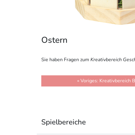
Ostern
Sie haben Fragen zum
Kreativbereich Ges
Beitragsnavigatio
« Voriges: Kreativbereich 
Spielbereiche