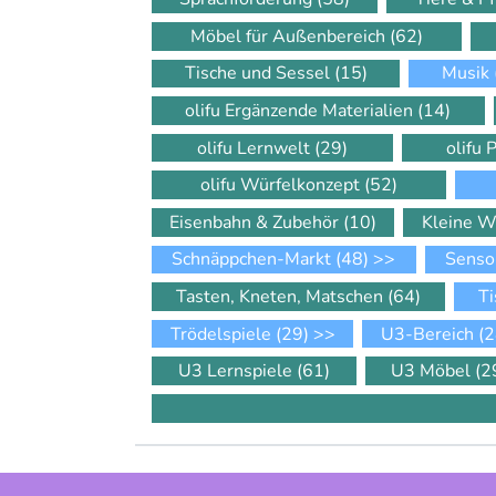
Möbel für Außenbereich
(62)
Tische und Sessel
(15)
Musik
olifu Ergänzende Materialien
(14)
olifu Lernwelt
(29)
olifu 
olifu Würfelkonzept
(52)
Eisenbahn & Zubehör
(10)
Kleine W
Schnäppchen-Markt
(48)
>>
Senso
Tasten, Kneten, Matschen
(64)
Ti
Trödelspiele
(29)
>>
U3-Bereich
(2
U3 Lernspiele
(61)
U3 Möbel
(2