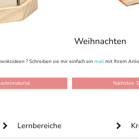
Weihnachten
chenksideen
? Schreiben sie mir einfach ein
mail
mit Ihrem Anli
n
Bastelmaterial
Nächstes: S
Lernbereiche
Kr