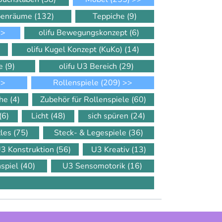
ppenräume
(132)
Teppiche
(9)
>
olifu Bewegungskonzept
(6)
olifu Kugel Konzept (KuKo)
(14)
le
(9)
olifu U3 Bereich
(29)
>
Rollenspiele
(209)
>>
che
(4)
Zubehör für Rollenspiele
(60)
(6)
Licht
(48)
sich spüren
(24)
zles
(75)
Steck- & Legespiele
(36)
3 Konstruktion
(56)
U3 Kreativ
(13)
nspiel
(40)
U3 Sensomotorik
(16)