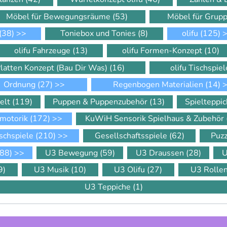
Möbel für Bewegungsräume
(53)
Möbel für Gru
(38)
>>
Toniebox und Tonies
(8)
olifu
(125)
>
olifu Fahrzeuge
(13)
olifu Formen-Konzept
(10)
Platten Konzept (Bau Dir Was)
(16)
olifu Tischspie
Ordnung
(27)
>>
Regenbogen Materialien
(14)
>
elt
(119)
Puppen & Puppenzubehör
(13)
Spielteppi
motorik
(172)
>>
KuWiH Sensorik Spielhaus & Zubehör
schspiele
(210)
>>
Gesellschaftsspiele
(62)
Puz
88)
>>
U3 Bewegung
(59)
U3 Draussen
(28)
U
9)
U3 Musik
(10)
U3 Olifu
(27)
U3 Rolle
U3 Teppiche
(1)