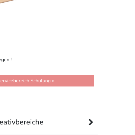
egen !
ervicebereich Schulung »
eativbereiche