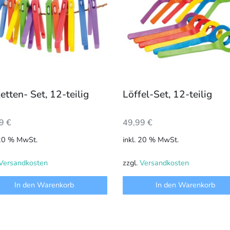
etten- Set, 12-teilig
Löffel-Set, 12-teilig
99
€
49,99
€
 20 % MwSt.
inkl. 20 % MwSt.
Versandkosten
zzgl.
Versandkosten
In den Warenkorb
In den Warenkorb
es
ukt