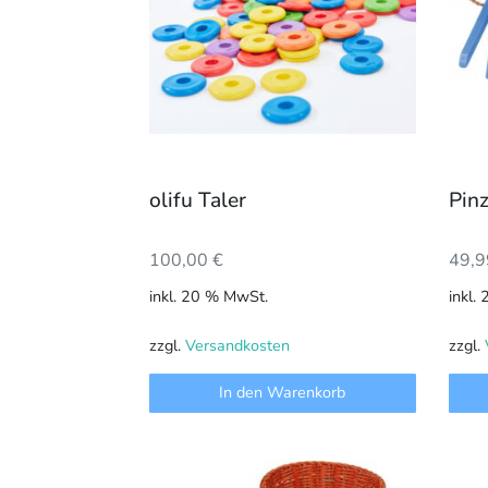
olifu Taler
Pinz
100,00
€
49,
inkl. 20 % MwSt.
inkl.
zzgl.
Versandkosten
zzgl.
In den Warenkorb
Dies
Prod