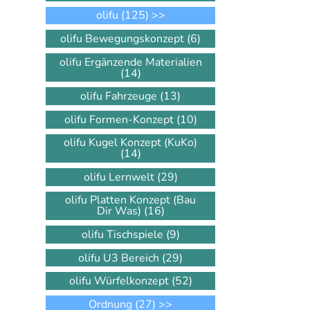
olifu
(125)
>>
olifu Bewegungskonzept
(6)
olifu Ergänzende Materialien
(14)
olifu Fahrzeuge
(13)
olifu Formen-Konzept
(10)
olifu Kugel Konzept (KuKo)
(14)
olifu Lernwelt
(29)
olifu Platten Konzept (Bau
Dir Was)
(16)
olifu Tischspiele
(9)
olifu U3 Bereich
(29)
olifu Würfelkonzept
(52)
Ordnung
(27)
>>