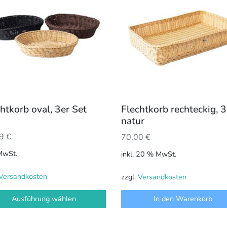
t
ere
anten
onen
en
htkorb oval, 3er Set
Flechtkorb rechteckig, 
uktseite
natur
hlt
99
€
70,00
€
en
 MwSt.
inkl. 20 % MwSt.
Versandkosten
zzgl.
Versandkosten
Ausführung wählen
In den Warenkorb
Dieses