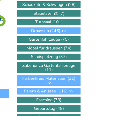
Schaukeln & Schwingen
(28)
Stapelstein®
(7)
Turnsaal
(101)
Draussen
(246)
>>
Gartenfahrzeuge
(75)
Möbel für draussen
(74)
Sandspielzeug
(37)
Zubehör zu Gartenfahrzeuge
(11)
Farbenkreis Materialien
(31)
>>
Feiern & Anlässe
(116)
>>
Fasching
(38)
Geburtstag
(48)