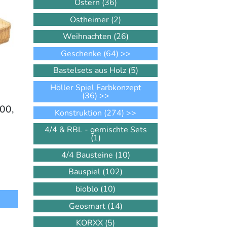
Ostern
(36)
Ostheimer
(2)
Weihnachten
(26)
Geschenke
(64)
>>
Bastelsets aus Holz
(5)
Höller Spiel Farbkonzept
(36)
>>
300,
Konstruktion
(274)
>>
4/4 & RBL - gemischte Sets
(1)
4/4 Bausteine
(10)
Bauspiel
(102)
bioblo
(10)
Geosmart
(14)
KORXX
(5)