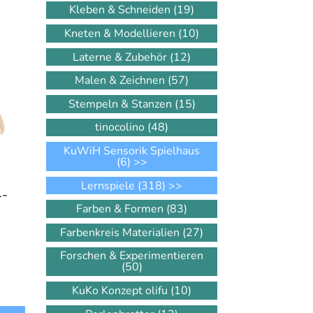
Kleben & Schneiden
(19)
Kneten & Modellieren
(10)
Laterne & Zubehör
(12)
Malen & Zeichnen
(57)
Stempeln & Stanzen
(15)
tinocolino
(48)
KuWiH Sensorik Spielhaus
(6)
>>
Lernspiele
(318)
>>
4-
Farben & Formen
(83)
Farbenkreis Materialien
(27)
Forschen & Experimentieren
(50)
KuKo Konzept olifu
(10)