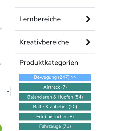
Lernbereiche
n
:
Kreativbereiche
Produkt­kategorien
n
:
Bewegung
(247)
>>
Airtrack
(7)
Balancieren & Hüpfen
(54)
Bälle & Zubehör
(20)
Erlebnistücher
(8)
Fahrzeuge
(71)