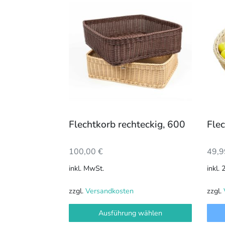
Produkt
weist
mehrere
Varianten
auf.
Die
Optionen
können
auf
der
Flechtkorb rechteckig, 600
Flec
Produktseite
gewählt
100,00
€
49,
werden
inkl. MwSt.
inkl.
zzgl.
Versandkosten
zzgl.
Ausführung wählen