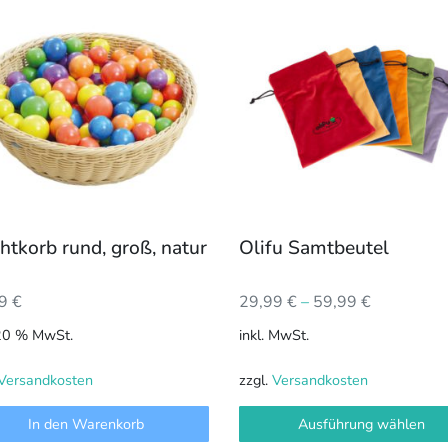
Produkt
weist
mehrere
Varianten
auf.
Die
Optionen
können
auf
der
htkorb rund, groß, natur
Olifu Samtbeutel
Produktseite
gewählt
99
€
29,99
€
–
59,99
€
werden
 20 % MwSt.
inkl. MwSt.
Versandkosten
zzgl.
Versandkosten
In den Warenkorb
Ausführung wählen