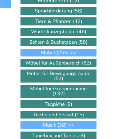
Perlenbretter
(12)
Sprachförderung
(58)
Tiere & Pflanzen
(42)
Würfelkonzept olifu
(46)
Zahlen & Buchstaben
(58)
Möbel
(255)
>>
Möbel für Außenbereich
(62)
Möbel für Bewegungsräume
(53)
Möbel für Gruppenräume
(132)
Teppiche
(9)
Tische und Sessel
(15)
Musik
(38)
>>
Toniebox und Tonies
(8)