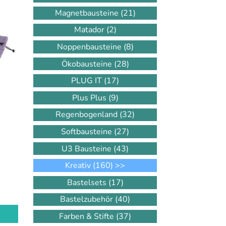
Magnetbausteine
(21)
Matador
(2)
Noppenbausteine
(8)
Ökobausteine
(28)
PLUG IT
(17)
Plus Plus
(9)
Regenbogenland
(32)
Softbausteine
(27)
U3 Bausteine
(43)
Kreativ
(160)
>>
Bastelsets
(17)
Bastelzubehör
(40)
Farben & Stifte
(37)