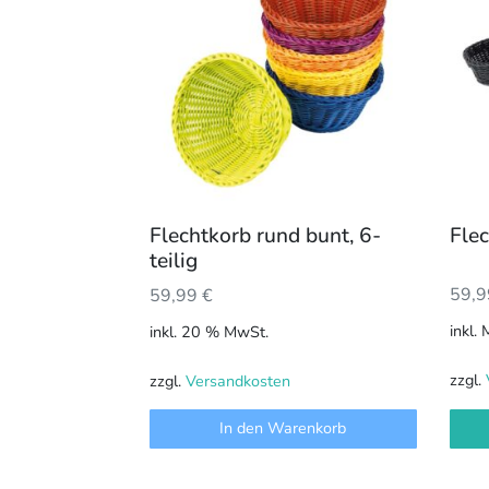
weis
mehr
Vari
auf.
Die
Opti
könn
auf
der
Flechtkorb rund bunt, 6-
Flec
Prod
teilig
gewä
59,
59,99
€
werd
inkl.
inkl. 20 % MwSt.
zzgl.
zzgl.
Versandkosten
In den Warenkorb
Dieses