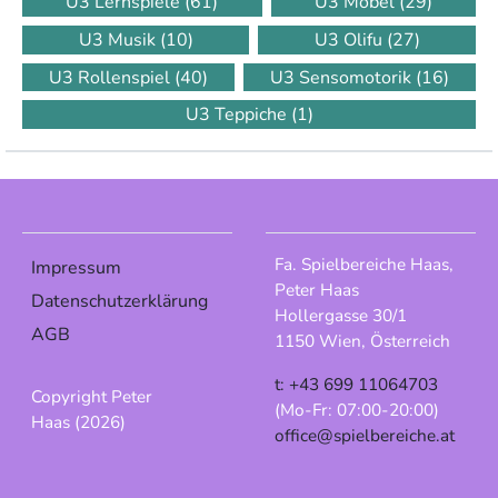
U3 Lernspiele
(61)
U3 Möbel
(29)
U3 Musik
(10)
U3 Olifu
(27)
U3 Rollenspiel
(40)
U3 Sensomotorik
(16)
U3 Teppiche
(1)
Fa. Spielbereiche Haas,
Impressum
Peter Haas
Datenschutzerklärung
Hollergasse 30/1
AGB
1150 Wien, Österreich
t: +43 699 11064703
Copyright Peter
(Mo-Fr: 07:00-20:00)
Haas (2026)
office@spielbereiche.at