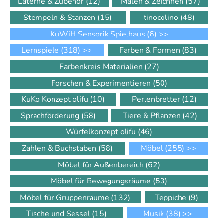
Laterne & Zubehör
(12)
Malen & Zeichnen
(57)
Stempeln & Stanzen
(15)
tinocolino
(48)
KuWiH Sensorik Spielhaus
(6)
>>
Lernspiele
(318)
>>
Farben & Formen
(83)
Farbenkreis Materialien
(27)
Forschen & Experimentieren
(50)
KuKo Konzept olifu
(10)
Perlenbretter
(12)
Sprachförderung
(58)
Tiere & Pflanzen
(42)
Würfelkonzept olifu
(46)
Zahlen & Buchstaben
(58)
Möbel
(255)
>>
Möbel für Außenbereich
(62)
Möbel für Bewegungsräume
(53)
Möbel für Gruppenräume
(132)
Teppiche
(9)
Tische und Sessel
(15)
Musik
(38)
>>