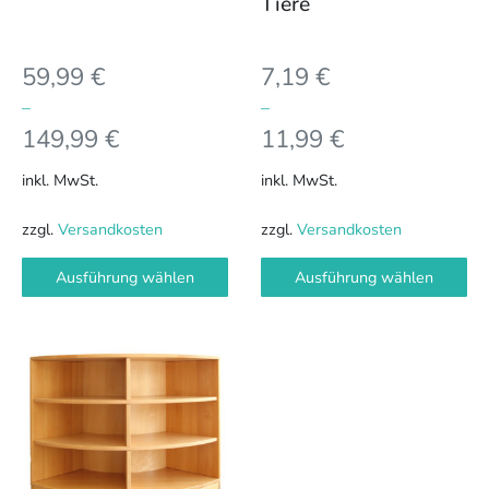
Tiere
der
der
Produktseite
Produktseite
59,99
€
7,19
€
gewählt
gewählt
werden
werden
–
–
149,99
€
11,99
€
inkl. MwSt.
inkl. MwSt.
zzgl.
Versandkosten
zzgl.
Versandkosten
Ausführung wählen
Ausführung wählen