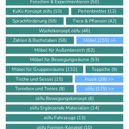
Forschen & Experimentieren
(50)
KuKo Konzept olifu
(10)
Perlenbretter
(12)
Sprachförderung
(58)
Tiere & Pflanzen
(42)
Würfelkonzept olifu
(46)
Zahlen & Buchstaben
(58)
Möbel
(255)
>>
Möbel für Außenbereich
(62)
Möbel für Bewegungsräume
(53)
Möbel für Gruppenräume
(132)
Teppiche
(9)
Tische und Sessel
(15)
Musik
(38)
>>
Toniebox und Tonies
(8)
olifu
(125)
>>
olifu Bewegungskonzept
(6)
olifu Ergänzende Materialien
(14)
olifu Fahrzeuge
(13)
olifu Formen-Konzept
(10)