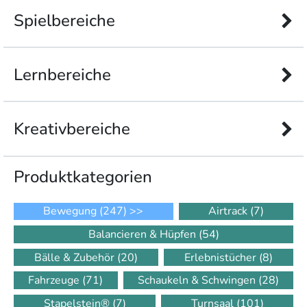
Spielbereiche
Lernbereiche
Kreativbereiche
Produkt­kategorien
Bewegung
(247)
>>
Airtrack
(7)
Balancieren & Hüpfen
(54)
Bälle & Zubehör
(20)
Erlebnistücher
(8)
Fahrzeuge
(71)
Schaukeln & Schwingen
(28)
Stapelstein®
(7)
Turnsaal
(101)