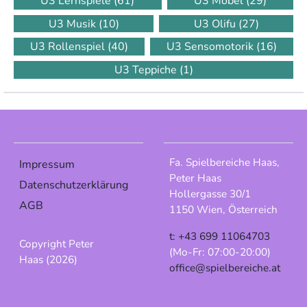
U3 Lernspiele
(61)
U3 Möbel
(29)
U3 Musik
(10)
U3 Olifu
(27)
U3 Rollenspiel
(40)
U3 Sensomotorik
(16)
U3 Teppiche
(1)
Fa. Spielbereiche Haas,
Impressum
Peter Haas
Datenschutzerklärung
Hollergasse 30/1
AGB
1150 Wien, Österreich
t: +43 699 11064703
Copyright Peter
(Mo-Fr: 07:00-20:00)
Haas (2026)
office@spielbereiche.at