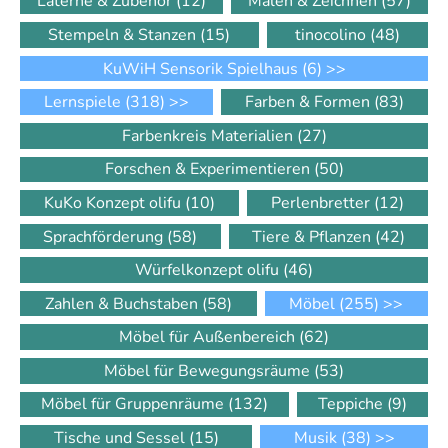
Laterne & Zubehör
(12)
Malen & Zeichnen
(57)
Stempeln & Stanzen
(15)
tinocolino
(48)
KuWiH Sensorik Spielhaus
(6)
>>
Lernspiele
(318)
>>
Farben & Formen
(83)
Farbenkreis Materialien
(27)
Forschen & Experimentieren
(50)
KuKo Konzept olifu
(10)
Perlenbretter
(12)
Sprachförderung
(58)
Tiere & Pflanzen
(42)
Würfelkonzept olifu
(46)
Zahlen & Buchstaben
(58)
Möbel
(255)
>>
Möbel für Außenbereich
(62)
Möbel für Bewegungsräume
(53)
Möbel für Gruppenräume
(132)
Teppiche
(9)
Tische und Sessel
(15)
Musik
(38)
>>