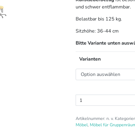
und schwer entflammbar.
Belastbar bis 125 kg.
Sitzhöhe: 36-44 cm
Bitte Variante unten ausw
Varianten
BIOSWING
Boogie®
Kindergarten-
Artikelnummer:
n. v.
Kategorie
Hocker
Möbel
,
Möbel für Gruppenräu
Menge