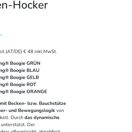
en-Hocker
n
eil (AT/DE) € 48 inkl.MwSt.
ing® Boogie GRÜN
ing® Boogie BLAU
ing® Boogie GELB
ing® Boogie ROT
wing® Boogie ORANGE
mit Becken- bzw. Bauchstütze
örper- und Bewegungslogik
von
kelt. Durch
das dynamische
unterstützt. Der
ders pflegeleicht, abriebfest