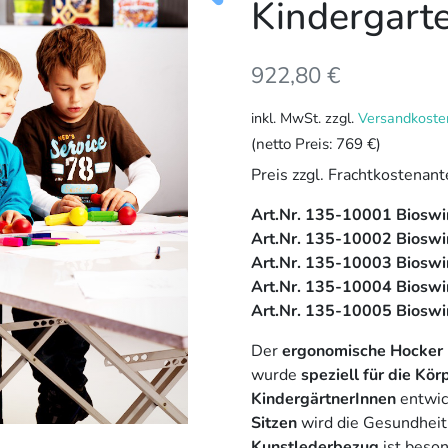
Kindergart
922,80
€
inkl. MwSt.
zzgl.
Versandkoste
(netto Preis:
769 €
)
Preis zzgl. Frachtkostenant
Art.Nr. 135-10001 Biosw
Art.Nr. 135-10002 Biosw
Art.Nr. 135-10003 Biosw
Art.Nr. 135-10004 Biosw
Art.Nr. 135-10005 Bios
Der
ergonomische Hocker 
wurde
speziell für die K
KindergärtnerInnen
entwic
Sitzen
wird die Gesundheit 
Kunstlederbezug
ist beson