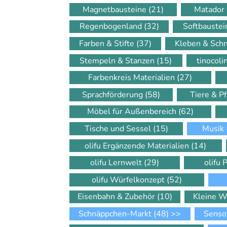
Magnetbausteine
(21)
Matador
Regenbogenland
(32)
Softbauste
Farben & Stifte
(37)
Kleben & Sch
Stempeln & Stanzen
(15)
tinocol
Farbenkreis Materialien
(27)
Sprachförderung
(58)
Tiere & P
Möbel für Außenbereich
(62)
Tische und Sessel
(15)
Musik
olifu Ergänzende Materialien
(14)
olifu Lernwelt
(29)
olifu 
olifu Würfelkonzept
(52)
Eisenbahn & Zubehör
(10)
Kleine W
Schnäppchen-Markt
(48)
>>
Senso