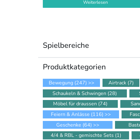
Weiterlesen
Spielbereiche
Produkt­kategorien
Bewegung
(247)
>>
Airtrack
(7)
Schaukeln & Schwingen
(28)
Möbel für draussen
(74)
San
Feiern & Anlässe
(116)
>>
Fasc
Geschenke
(64)
>>
Bast
4/4 & RBL - gemischte Sets
(1)