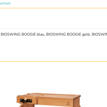
erheit
 BIOSWING BOOGIE blau, BIOSWING BOOGIE gelb, BIOSWI
Die
Pro
wei
meh
Var