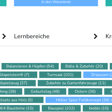
In den Warenkorb
Lernbereiche
Kr
Balancieren & Hüpfen
(54)
Bälle & Zubehör
(20)
Stapelstein®
(7)
Turnsaal
(101)
Draussen
(
dspielzeug
(37)
Zubehör zu Gartenfahrzeuge
(11)
hing
(38)
Geburtstag
(48)
Ostern
(36)
elsets aus Holz
(5)
Höller Spiel Farbkonzept
(36)
4/4 Bausteine
(10)
Bauspiel
(102)
bioblo
(10)