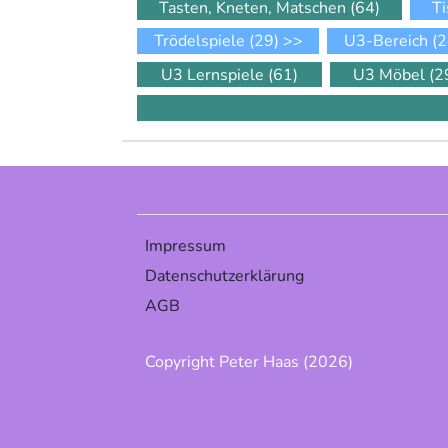
Tasten, Kneten, Matschen
(64)
Ti
Trödelspiele
(29)
>>
U3-Bereich
(2
U3 Lernspiele
(61)
U3 Möbel
(2
Impressum
Datenschutzerklärung
AGB
Copyright Peter Haas (2026)