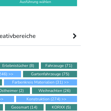
Ausführung wählen
eativbereiche
Erlebnistücher
(8)
Fahrzeuge
(71)
246)
>>
Gartenfahrzeuge
(75)
Farbenkreis Materialien
(31)
>>
Ostheimer
(2)
Weihnachten
(26)
>>
Konstruktion
(274)
>>
Geosmart
(14)
KORXX
(5)