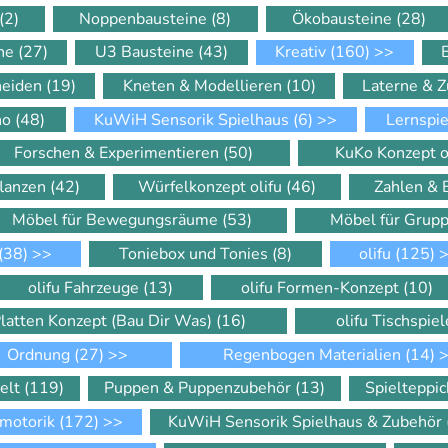
(2)
Noppenbausteine
(8)
Ökobausteine
(28)
ine
(27)
U3 Bausteine
(43)
Kreativ
(160)
>>
neiden
(19)
Kneten & Modellieren
(10)
Laterne & 
ino
(48)
KuWiH Sensorik Spielhaus
(6)
>>
Lernspi
Forschen & Experimentieren
(50)
KuKo Konzept o
flanzen
(42)
Würfelkonzept olifu
(46)
Zahlen &
Möbel für Bewegungsräume
(53)
Möbel für Gru
(38)
>>
Toniebox und Tonies
(8)
olifu
(125)
>
olifu Fahrzeuge
(13)
olifu Formen-Konzept
(10)
Platten Konzept (Bau Dir Was)
(16)
olifu Tischspie
Ordnung
(27)
>>
Regenbogen Materialien
(14)
>
elt
(119)
Puppen & Puppenzubehör
(13)
Spielteppi
motorik
(172)
>>
KuWiH Sensorik Spielhaus & Zubehör