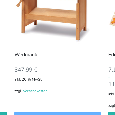
auf.
Die
Opt
kön
auf
der
Pro
gew
Werkbank
Er
we
347,99
€
7,
–
inkl. 20 % MwSt.
11
zzgl.
Versandkosten
inkl
zzg