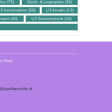
zles
(75)
Steck- & Legespiele
(36)
3 Konstruktion
(56)
U3 Kreativ
(13)
nspiel
(40)
U3 Sensomotorik
(16)
er Haas
e@spielbereiche.at