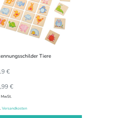
ionen
nen
duktseite
ählt
kennungsschilder Tiere
rden
19
€
,99
€
. MwSt.
l.
Versandkosten