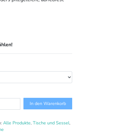
ählen!
In den Warenkorb
n:
Alle Produkte
,
Tische und Sessel
,
me