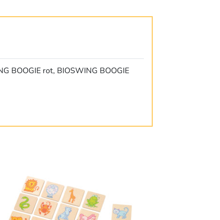
NG BOOGIE rot, BIOSWING BOOGIE
ses
dukt
st
rere
ianten