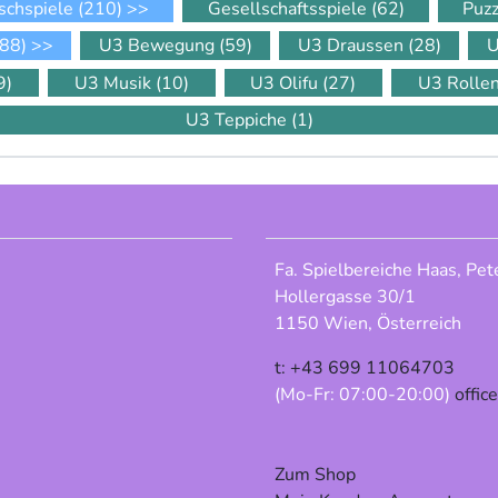
schspiele
(210)
>>
Gesellschaftsspiele
(62)
Puz
88)
>>
U3 Bewegung
(59)
U3 Draussen
(28)
U
9)
U3 Musik
(10)
U3 Olifu
(27)
U3 Rolle
U3 Teppiche
(1)
Fa. Spielbereiche Haas, Pet
Hollergasse 30/1
1150 Wien, Österreich
t: +43 699 11064703
(Mo-Fr: 07:00-20:00)
offic
Zum Shop