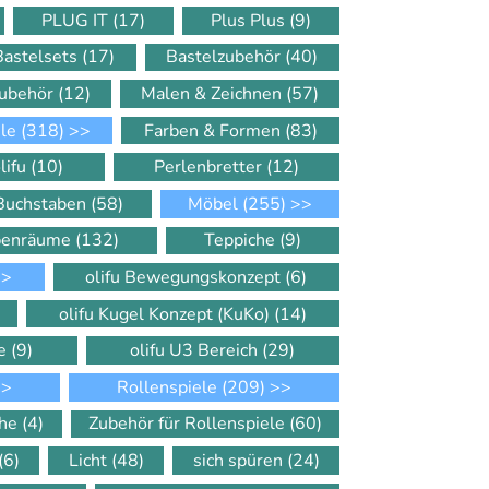
PLUG IT
(17)
Plus Plus
(9)
Bastelsets
(17)
Bastelzubehör
(40)
Zubehör
(12)
Malen & Zeichnen
(57)
ele
(318)
>>
Farben & Formen
(83)
lifu
(10)
Perlenbretter
(12)
 Buchstaben
(58)
Möbel
(255)
>>
ppenräume
(132)
Teppiche
(9)
>
olifu Bewegungskonzept
(6)
olifu Kugel Konzept (KuKo)
(14)
le
(9)
olifu U3 Bereich
(29)
>
Rollenspiele
(209)
>>
che
(4)
Zubehör für Rollenspiele
(60)
(6)
Licht
(48)
sich spüren
(24)