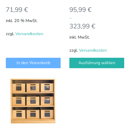
Produktseite
71,99
€
95,99
€
gewählt
werden
–
inkl. 20 % MwSt.
323,99
€
zzgl.
Versandkosten
inkl. MwSt.
zzgl.
Versandkosten
In den Warenkorb
Ausführung wählen