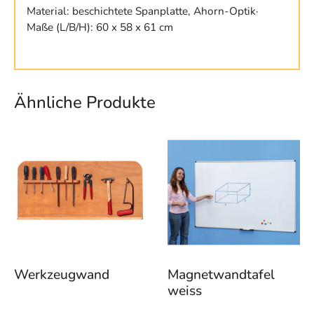
Material: beschichtete Spanplatte, Ahorn-Optik·
Maße (L/B/H): 60 x 58 x 61 cm
Ähnliche Produkte
Dieses
Produkt
weist
mehrere
Varianten
auf.
Die
Optionen
können
Werkzeugwand
Magnetwandtafel
auf
weiss
der