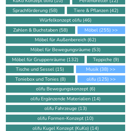
KuKo Konzept olifu
(10)
Perlenbretter
(12)
Sprachförderung
(58)
Tiere & Pflanzen
(42)
Würfelkonzept olifu
(46)
Zahlen & Buchstaben
(58)
Möbel
(255)
>>
Möbel für Außenbereich
(62)
Möbel für Bewegungsräume
(53)
Möbel für Gruppenräume
(132)
Teppiche
(9)
Tische und Sessel
(15)
Musik
(38)
>>
Toniebox und Tonies
(8)
olifu
(125)
>>
olifu Bewegungskonzept
(6)
olifu Ergänzende Materialien
(14)
olifu Fahrzeuge
(13)
olifu Formen-Konzept
(10)
olifu Kugel Konzept (KuKo)
(14)