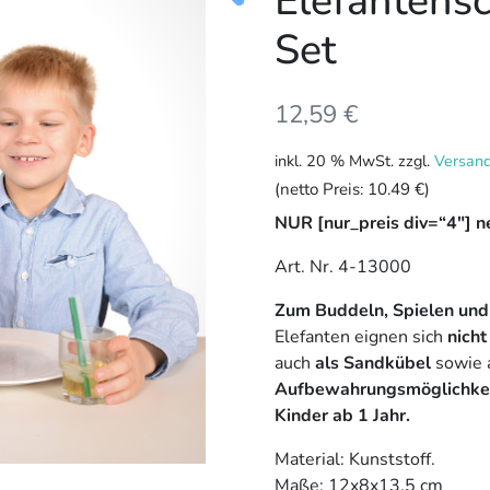
Elefantensc
Set
12,59
€
inkl. 20 % MwSt.
zzgl.
Versan
(netto Preis:
10.49 €
)
NUR [nur_preis div=“4″] ne
Art. Nr. 4-13000
Zum Buddeln, Spielen und
Elefanten eignen sich
nicht
auch
als Sandkübel
sowie 
Aufbewahrungsmöglichke
Kinder ab 1 Jahr.
Material: Kunststoff.
Maße: 12x8x13,5 cm