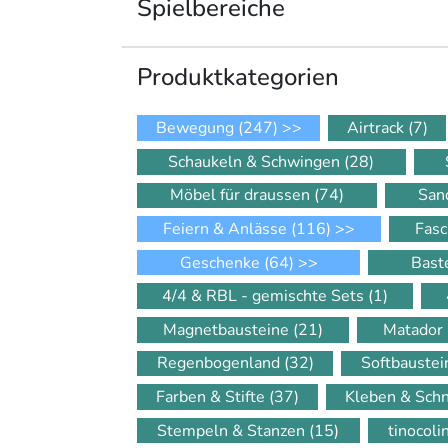
Spielbereiche
Produkt­kategorien
Bewegung
(247)
>>
Airtrack
(7)
Schaukeln & Schwingen
(28)
Möbel für draussen
(74)
San
Feiern & Anlässe
(116)
>>
Fasc
Geschenke
(64)
>>
Bast
4/4 & RBL - gemischte Sets
(1)
Magnetbausteine
(21)
Matador
Regenbogenland
(32)
Softbauste
Farben & Stifte
(37)
Kleben & Sch
Stempeln & Stanzen
(15)
tinocol