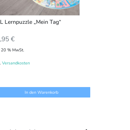
L Lernpuzzle „Mein Tag“
,95
€
l. 20 % MwSt.
l.
Versandkosten
In den Warenkorb