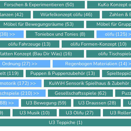
Forschen & Experimentieren
(50)
KuKo Konzept o
flanzen
(42)
Würfelkonzept olifu
(46)
Zahlen &
Möbel für Bewegungsräume
(53)
Möbel für Gru
(38)
>>
Toniebox und Tonies
(8)
olifu
(125)
>
olifu Fahrzeuge
(13)
olifu Formen-Konzept
(10)
Platten Konzept (Bau Dir Was)
(16)
olifu Tischspie
Ordnung
(27)
>>
Regenbogen Materialien
(14)
>
elt
(119)
Puppen & Puppenzubehör
(13)
Spielteppi
motorik
(172)
>>
KuWiH Sensorik Spielhaus & Zubehör
schspiele
(210)
>>
Gesellschaftsspiele
(62)
Puz
88)
>>
U3 Bewegung
(59)
U3 Draussen
(28)
U
9)
U3 Musik
(10)
U3 Olifu
(27)
U3 Rolle
U3 Teppiche
(1)