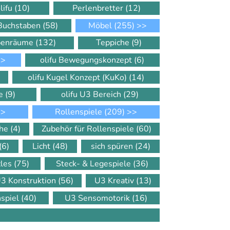
lifu
(10)
Perlenbretter
(12)
 Buchstaben
(58)
Möbel
(255)
>>
ppenräume
(132)
Teppiche
(9)
>
olifu Bewegungskonzept
(6)
olifu Kugel Konzept (KuKo)
(14)
le
(9)
olifu U3 Bereich
(29)
>
Rollenspiele
(209)
>>
che
(4)
Zubehör für Rollenspiele
(60)
(6)
Licht
(48)
sich spüren
(24)
zles
(75)
Steck- & Legespiele
(36)
3 Konstruktion
(56)
U3 Kreativ
(13)
nspiel
(40)
U3 Sensomotorik
(16)