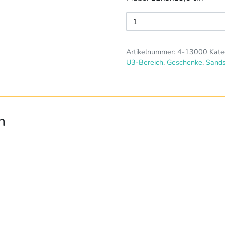
Elefantenschaufel,
4er
Set
Artikelnummer:
4-13000
Kate
Menge
U3-Bereich
,
Geschenke
,
Sands
n