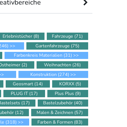
eativbereiche
Erlebnistücher
(8)
Fahrzeuge
(71)
246)
>>
Gartenfahrzeuge
(75)
Farbenkreis Materialien
(31)
>>
Ostheimer
(2)
Weihnachten
(26)
>>
Konstruktion
(274)
>>
Geosmart
(14)
KORXX
(5)
PLUG IT
(17)
Plus Plus
(9)
Bastelsets
(17)
Bastelzubehör
(40)
Zubehör
(12)
Malen & Zeichnen
(57)
ele
(318)
>>
Farben & Formen
(83)