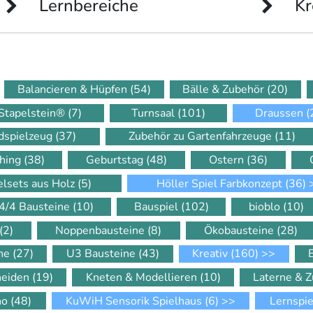
Lernbereiche
Kr
Balancieren & Hüpfen
(54)
Bälle & Zubehör
(20)
Stapelstein®
(7)
Turnsaal
(101)
Draussen
(
dspielzeug
(37)
Zubehör zu Gartenfahrzeuge
(11)
hing
(38)
Geburtstag
(48)
Ostern
(36)
elsets aus Holz
(5)
Höller Spiel Farbkonzept
(36)
4/4 Bausteine
(10)
Bauspiel
(102)
bioblo
(10)
(2)
Noppenbausteine
(8)
Ökobausteine
(28)
ine
(27)
U3 Bausteine
(43)
Kreativ
(160)
>>
neiden
(19)
Kneten & Modellieren
(10)
Laterne & 
ino
(48)
KuWiH Sensorik Spielhaus
(6)
>>
Lernspi