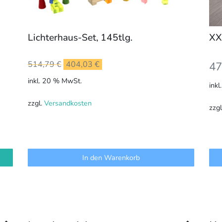
Lichterhaus-Set, 145tlg.
XX
Ursprünglicher
Aktueller
514,79
€
404,03
€
47
Preis
Preis
inkl. 20 % MwSt.
ink
war:
ist:
514,79 €
404,03 €.
zzgl.
Versandkosten
zzg
In den Warenkorb