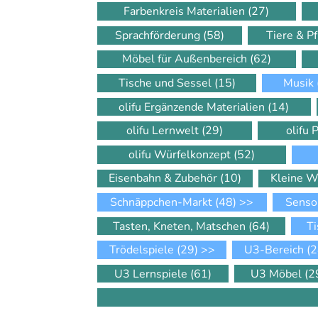
Farbenkreis Materialien
(27)
Sprachförderung
(58)
Tiere & P
Möbel für Außenbereich
(62)
Tische und Sessel
(15)
Musik
olifu Ergänzende Materialien
(14)
olifu Lernwelt
(29)
olifu 
olifu Würfelkonzept
(52)
Eisenbahn & Zubehör
(10)
Kleine W
Schnäppchen-Markt
(48)
>>
Senso
Tasten, Kneten, Matschen
(64)
Ti
Trödelspiele
(29)
>>
U3-Bereich
(2
U3 Lernspiele
(61)
U3 Möbel
(2