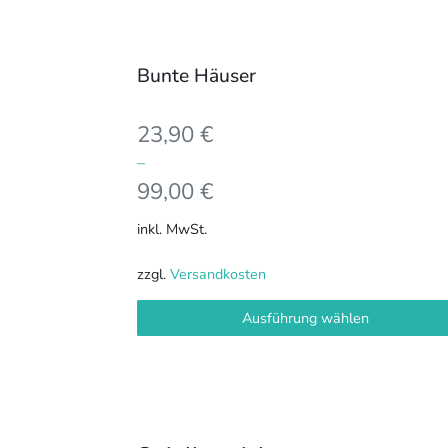
der
Produktseite
gewählt
Bunte Häuser
werden
23,90
€
–
99,00
€
inkl. MwSt.
zzgl.
Versandkosten
Ausführung wählen