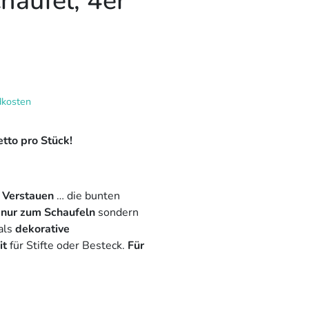
haufel, 4er
dkosten
tto pro Stück!
 Verstauen
… die bunten
 nur zum Schaufeln
sondern
als
dekorative
it
für Stifte oder Besteck.
Für