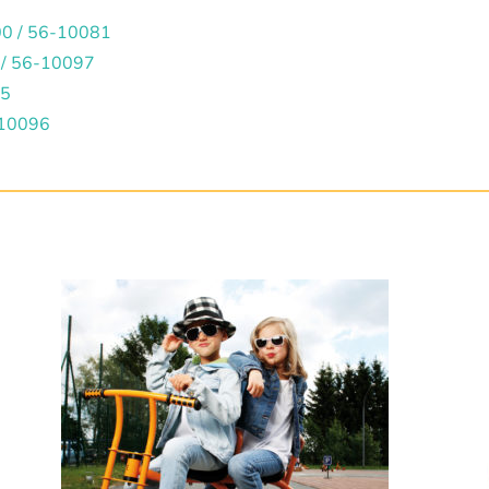
100 / 56-10081
3 / 56-10097
95
-10096
Die
Pro
wei
meh
Var
auf.
Die
Opt