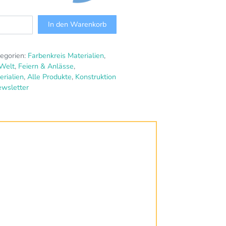
In den Warenkorb
egorien:
Farbenkreis Materialien
,
 Welt
,
Feiern & Anlässe
,
erialien
,
Alle Produkte
,
Konstruktion
ewsletter