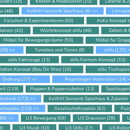
neiden
(19)
Kneten & Modellieren
(10)
Laterne & 
ino
(48)
KuWiH Sensorik Spielhaus
(6)
>>
Lernspi
Forschen & Experimentieren
(50)
KuKo Konzept o
flanzen
(42)
Würfelkonzept olifu
(46)
Zahlen &
Möbel für Bewegungsräume
(53)
Möbel für Gru
(38)
>>
Toniebox und Tonies
(8)
olifu
(125)
>
olifu Fahrzeuge
(13)
olifu Formen-Konzept
(10)
Platten Konzept (Bau Dir Was)
(16)
olifu Tischspie
Ordnung
(27)
>>
Regenbogen Materialien
(14)
>
elt
(119)
Puppen & Puppenzubehör
(13)
Spielteppi
motorik
(172)
>>
KuWiH Sensorik Spielhaus & Zubehör
schspiele
(210)
>>
Gesellschaftsspiele
(62)
Puz
88)
>>
U3 Bewegung
(59)
U3 Draussen
(28)
U
9)
U3 Musik
(10)
U3 Olifu
(27)
U3 Rolle