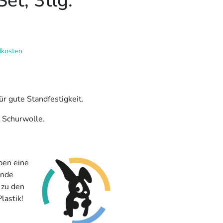
et, 3tlg.
dkosten
ür gute Standfestigkeit.
r Schurwolle.
ben eine
ende
 zu den
lastik!