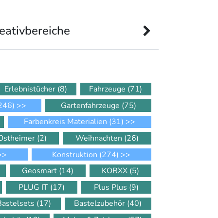
eativbereiche
Erlebnistücher
(8)
Fahrzeuge
(71)
246)
>>
Gartenfahrzeuge
(75)
Farbenkreis Materialien
(31)
>>
Ostheimer
(2)
Weihnachten
(26)
>>
Konstruktion
(274)
>>
Geosmart
(14)
KORXX
(5)
PLUG IT
(17)
Plus Plus
(9)
Bastelsets
(17)
Bastelzubehör
(40)