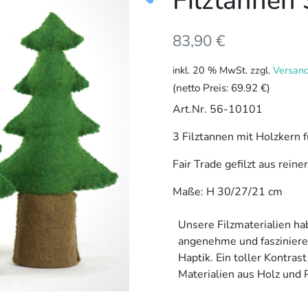
Filztannen S
83,90
€
inkl. 20 % MwSt.
zzgl.
Versan
(netto Preis:
69.92 €
)
Art.Nr. 56-10101
3 Filztannen mit Holzkern f
Fair Trade gefilzt aus reine
Maße: H 30/27/21 cm
Unsere Filzmaterialien ha
angenehme und faszinier
Haptik. Ein toller Kontrast
Materialien aus Holz und P