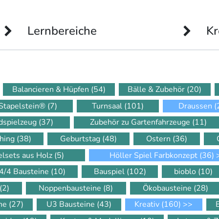
Lernbereiche
Kr
Balancieren & Hüpfen
(54)
Bälle & Zubehör
(20)
Stapelstein®
(7)
Turnsaal
(101)
Draussen
(
dspielzeug
(37)
Zubehör zu Gartenfahrzeuge
(11)
hing
(38)
Geburtstag
(48)
Ostern
(36)
elsets aus Holz
(5)
Höller Spiel Farbkonzept
(36)
4/4 Bausteine
(10)
Bauspiel
(102)
bioblo
(10)
(2)
Noppenbausteine
(8)
Ökobausteine
(28)
ine
(27)
U3 Bausteine
(43)
Kreativ
(160)
>>