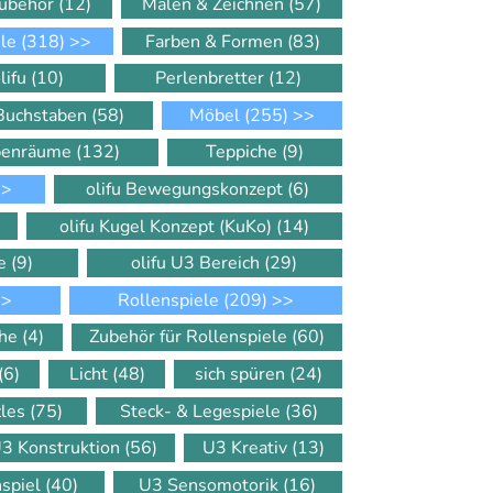
Zubehör
(12)
Malen & Zeichnen
(57)
ele
(318)
>>
Farben & Formen
(83)
lifu
(10)
Perlenbretter
(12)
 Buchstaben
(58)
Möbel
(255)
>>
ppenräume
(132)
Teppiche
(9)
>
olifu Bewegungskonzept
(6)
olifu Kugel Konzept (KuKo)
(14)
le
(9)
olifu U3 Bereich
(29)
>
Rollenspiele
(209)
>>
che
(4)
Zubehör für Rollenspiele
(60)
(6)
Licht
(48)
sich spüren
(24)
zles
(75)
Steck- & Legespiele
(36)
3 Konstruktion
(56)
U3 Kreativ
(13)
nspiel
(40)
U3 Sensomotorik
(16)