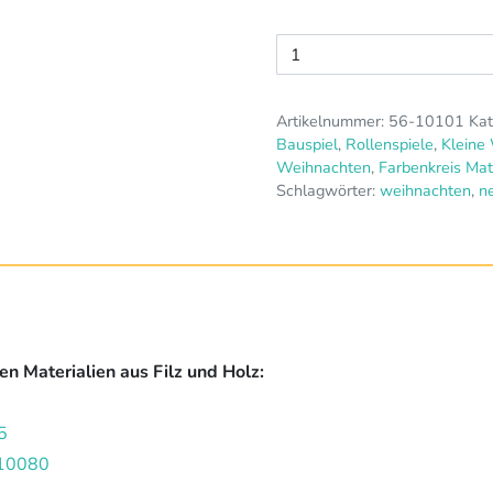
Filztannen
Set,
3tlg.
Artikelnummer:
56-10101
Kat
Menge
Bauspiel
,
Rollenspiele
,
Kleine
Weihnachten
,
Farbenkreis Mat
Schlagwörter:
weihnachten
,
n
n Materialien aus Filz und Holz:
5
-10080