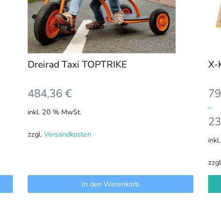
kön
auf
der
Pro
gew
Dreirad Taxi TOPTRIKE
X-
we
484,36
€
79
–
inkl. 20 % MwSt.
23
zzgl.
Versandkosten
inkl
zzg
In den Warenkorb