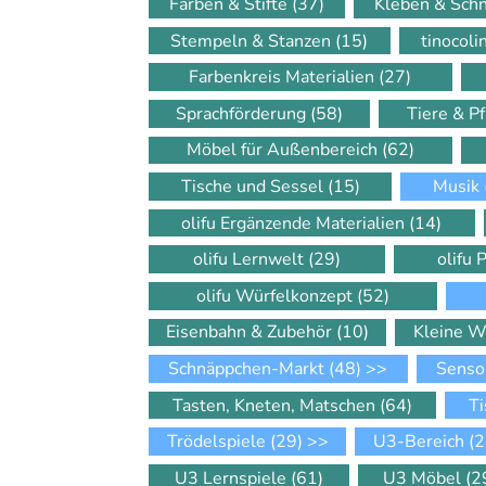
Farben & Stifte
(37)
Kleben & Sch
Stempeln & Stanzen
(15)
tinocol
Farbenkreis Materialien
(27)
Sprachförderung
(58)
Tiere & P
Möbel für Außenbereich
(62)
Tische und Sessel
(15)
Musik
olifu Ergänzende Materialien
(14)
olifu Lernwelt
(29)
olifu 
olifu Würfelkonzept
(52)
Eisenbahn & Zubehör
(10)
Kleine W
Schnäppchen-Markt
(48)
>>
Senso
Tasten, Kneten, Matschen
(64)
Ti
Trödelspiele
(29)
>>
U3-Bereich
(2
U3 Lernspiele
(61)
U3 Möbel
(2