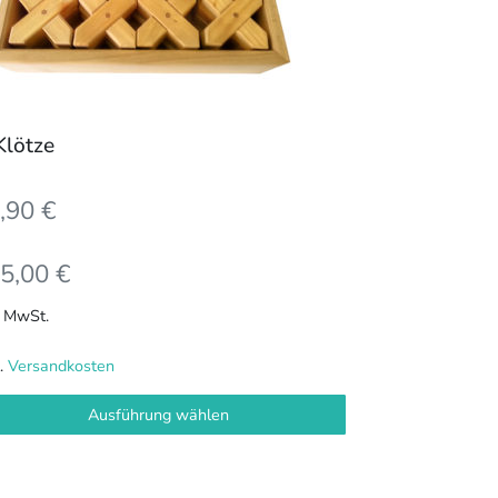
nen
duktseite
ählt
Klötze
rden
,90
€
5,00
€
. MwSt.
l.
Versandkosten
Ausführung wählen