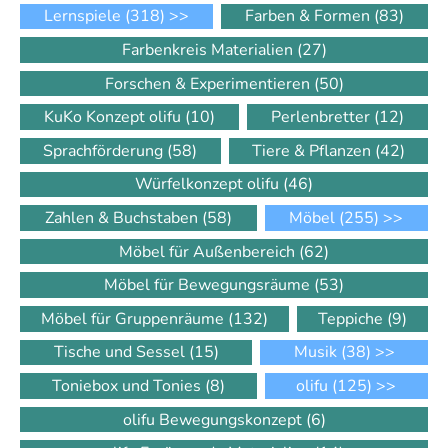
Lernspiele
(318)
>>
Farben & Formen
(83)
Farbenkreis Materialien
(27)
Forschen & Experimentieren
(50)
KuKo Konzept olifu
(10)
Perlenbretter
(12)
Sprachförderung
(58)
Tiere & Pflanzen
(42)
Würfelkonzept olifu
(46)
Zahlen & Buchstaben
(58)
Möbel
(255)
>>
Möbel für Außenbereich
(62)
Möbel für Bewegungsräume
(53)
Möbel für Gruppenräume
(132)
Teppiche
(9)
Tische und Sessel
(15)
Musik
(38)
>>
Toniebox und Tonies
(8)
olifu
(125)
>>
olifu Bewegungskonzept
(6)