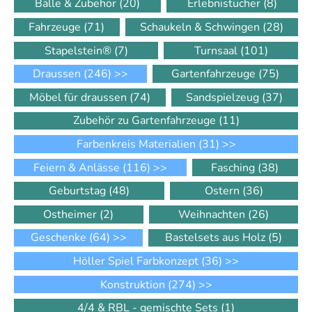
Bälle & Zubehör
(20)
Erlebnistücher
(8)
Fahrzeuge
(71)
Schaukeln & Schwingen
(28)
Stapelstein®
(7)
Turnsaal
(101)
Draussen
(246)
>>
Gartenfahrzeuge
(75)
Möbel für draussen
(74)
Sandspielzeug
(37)
Zubehör zu Gartenfahrzeuge
(11)
Farbenkreis Materialien
(31)
>>
Feiern & Anlässe
(116)
>>
Fasching
(38)
Geburtstag
(48)
Ostern
(36)
Ostheimer
(2)
Weihnachten
(26)
Geschenke
(64)
>>
Bastelsets aus Holz
(5)
Höller Spiel Farbkonzept
(36)
>>
Konstruktion
(274)
>>
4/4 & RBL - gemischte Sets
(1)