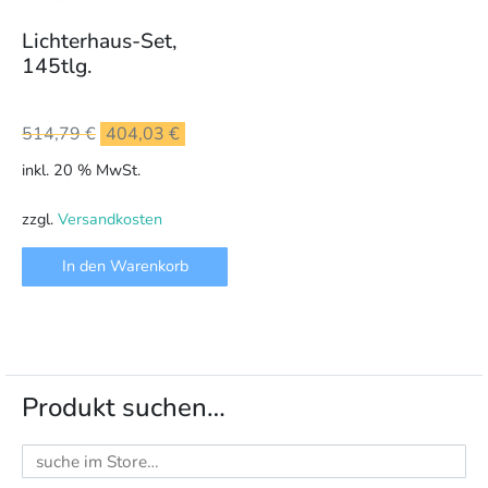
Lichterhaus-Set,
145tlg.
Ursprünglicher
Aktueller
514,79
€
404,03
€
Preis
Preis
inkl. 20 % MwSt.
war:
ist:
514,79 €
404,03 €.
zzgl.
Versandkosten
In den Warenkorb
Produkt suchen…
Suchen
nach: