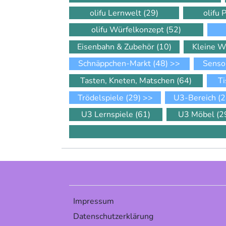
olifu Lernwelt
(29)
olifu 
olifu Würfelkonzept
(52)
Eisenbahn & Zubehör
(10)
Kleine W
Schnäppchen-Markt
(48)
>>
Senso
Tasten, Kneten, Matschen
(64)
Ti
Trödelspiele
(29)
>>
U3-Bereich
(2
U3 Lernspiele
(61)
U3 Möbel
(2
Impressum
Datenschutzerklärung