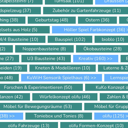
Stapelstein®
(7)
Turnsaal
(101)
Draussen
(
dspielzeug
(37)
Zubehör zu Gartenfahrzeuge
(11)
hing
(38)
Geburtstag
(48)
Ostern
(36)
elsets aus Holz
(5)
Höller Spiel Farbkonzept
(36)
4/4 Bausteine
(10)
Bauspiel
(102)
bioblo
(10)
(2)
Noppenbausteine
(8)
Ökobausteine
(28)
ine
(27)
U3 Bausteine
(43)
Kreativ
(160)
>>
neiden
(19)
Kneten & Modellieren
(10)
Laterne & 
ino
(48)
KuWiH Sensorik Spielhaus
(6)
>>
Lernspi
Forschen & Experimentieren
(50)
KuKo Konzept o
flanzen
(42)
Würfelkonzept olifu
(46)
Zahlen &
Möbel für Bewegungsräume
(53)
Möbel für Gru
(38)
>>
Toniebox und Tonies
(8)
olifu
(125)
>
olifu Fahrzeuge
(13)
olifu Formen-Konzept
(10)