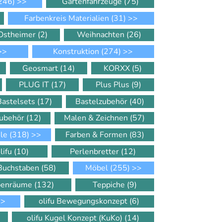
246)
>>
Gartenfahrzeuge
(75)
Farbenkreis Materialien
(31)
>>
Ostheimer
(2)
Weihnachten
(26)
>>
Konstruktion
(274)
>>
Geosmart
(14)
KORXX
(5)
PLUG IT
(17)
Plus Plus
(9)
Bastelsets
(17)
Bastelzubehör
(40)
Zubehör
(12)
Malen & Zeichnen
(57)
ele
(318)
>>
Farben & Formen
(83)
lifu
(10)
Perlenbretter
(12)
 Buchstaben
(58)
Möbel
(255)
>>
ppenräume
(132)
Teppiche
(9)
>
olifu Bewegungskonzept
(6)
olifu Kugel Konzept (KuKo)
(14)