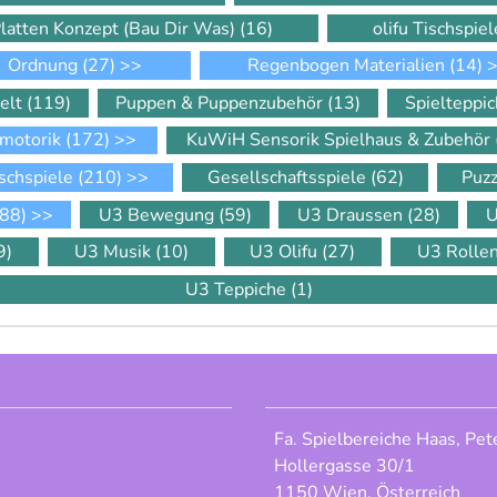
Platten Konzept (Bau Dir Was)
(16)
olifu Tischspie
Ordnung
(27)
>>
Regenbogen Materialien
(14)
>
elt
(119)
Puppen & Puppenzubehör
(13)
Spielteppi
motorik
(172)
>>
KuWiH Sensorik Spielhaus & Zubehör
schspiele
(210)
>>
Gesellschaftsspiele
(62)
Puz
88)
>>
U3 Bewegung
(59)
U3 Draussen
(28)
U
9)
U3 Musik
(10)
U3 Olifu
(27)
U3 Rolle
U3 Teppiche
(1)
Fa. Spielbereiche Haas, Pet
Hollergasse 30/1
1150 Wien, Österreich