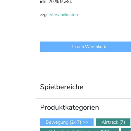
inkl. 20 % MwSt.
war:
ist:
1.999,96 €
1.600,19 €.
zzgl.
Versandkosten
In den Warenkorb
Spielbereiche
Produkt­kategorien
Bewegung
(247)
>>
Airtrack
(7)