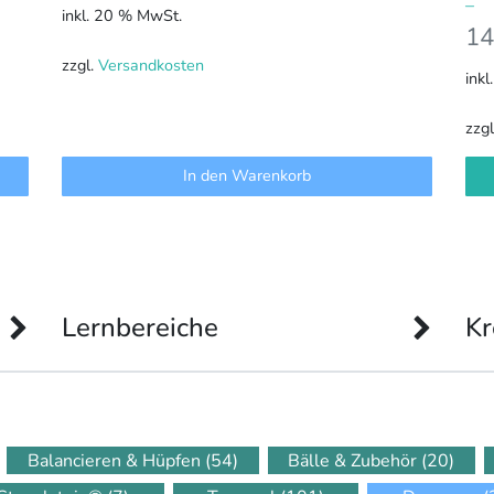
–
inkl. 20 % MwSt.
14
zzgl.
Versandkosten
inkl
zzg
In den Warenkorb
Lernbereiche
Kr
Balancieren & Hüpfen
(54)
Bälle & Zubehör
(20)