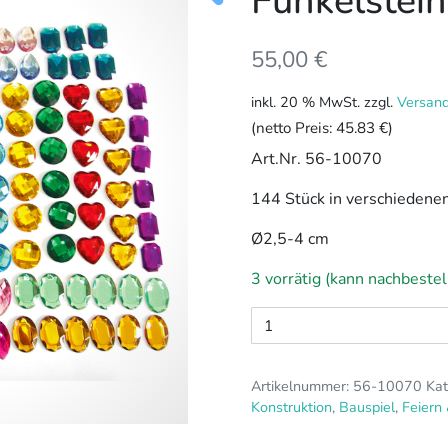
Funkelstei
55,00
€
inkl. 20 % MwSt.
zzgl.
Versan
(netto Preis:
45.83 €
)
Art.Nr. 56-10070
144 Stück in verschiedene
Ø2,5-4 cm
3 vorrätig (kann nachbeste
Funkelsteine
glänzend
Menge
Artikelnummer:
56-10070
Kat
Konstruktion
,
Bauspiel
,
Feiern