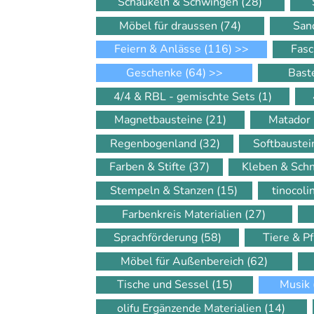
Schaukeln & Schwingen
(28)
Möbel für draussen
(74)
San
Feiern & Anlässe
(116)
>>
Fasc
Geschenke
(64)
>>
Bast
4/4 & RBL - gemischte Sets
(1)
Magnetbausteine
(21)
Matador
Regenbogenland
(32)
Softbauste
Farben & Stifte
(37)
Kleben & Sch
Stempeln & Stanzen
(15)
tinocol
Farbenkreis Materialien
(27)
Sprachförderung
(58)
Tiere & P
Möbel für Außenbereich
(62)
Tische und Sessel
(15)
Musik
olifu Ergänzende Materialien
(14)