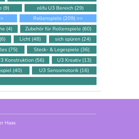
le
(9)
olifu U3 Bereich
(29)
>
Rollenspiele
(209)
>>
che
(4)
Zubehör für Rollenspiele
(60)
(6)
Licht
(48)
sich spüren
(24)
zles
(75)
Steck- & Legespiele
(36)
3 Konstruktion
(56)
U3 Kreativ
(13)
nspiel
(40)
U3 Sensomotorik
(16)
er Haas