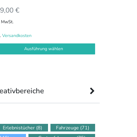
9,00
€
. MwSt.
l.
Versandkosten
Ausführung wählen
eativbereiche
Erlebnistücher
(8)
Fahrzeuge
(71)