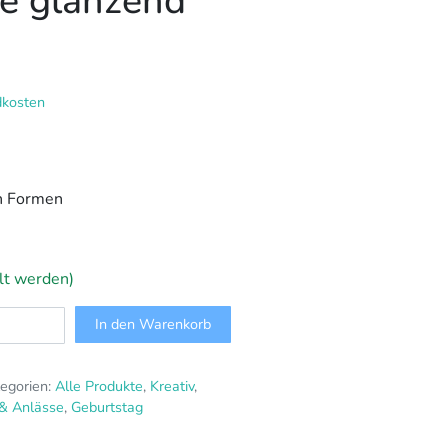
ne glänzend
dkosten
n Formen
llt werden)
In den Warenkorb
egorien:
Alle Produkte
,
Kreativ
,
 & Anlässe
,
Geburtstag