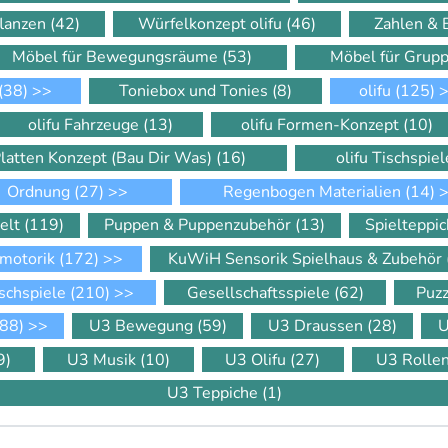
flanzen
(42)
Würfelkonzept olifu
(46)
Zahlen &
Möbel für Bewegungsräume
(53)
Möbel für Gru
(38)
>>
Toniebox und Tonies
(8)
olifu
(125)
>
olifu Fahrzeuge
(13)
olifu Formen-Konzept
(10)
Platten Konzept (Bau Dir Was)
(16)
olifu Tischspie
Ordnung
(27)
>>
Regenbogen Materialien
(14)
>
elt
(119)
Puppen & Puppenzubehör
(13)
Spielteppi
motorik
(172)
>>
KuWiH Sensorik Spielhaus & Zubehör
schspiele
(210)
>>
Gesellschaftsspiele
(62)
Puz
88)
>>
U3 Bewegung
(59)
U3 Draussen
(28)
U
9)
U3 Musik
(10)
U3 Olifu
(27)
U3 Rolle
U3 Teppiche
(1)