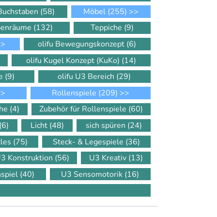
 Buchstaben
(58)
Möbel
(255)
>>
ppenräume
(132)
Teppiche
(9)
>
olifu Bewegungskonzept
(6)
olifu Kugel Konzept (KuKo)
(14)
le
(9)
olifu U3 Bereich
(29)
>
Rollenspiele
(209)
>>
che
(4)
Zubehör für Rollenspiele
(60)
(6)
Licht
(48)
sich spüren
(24)
zles
(75)
Steck- & Legespiele
(36)
3 Konstruktion
(56)
U3 Kreativ
(13)
nspiel
(40)
U3 Sensomotorik
(16)