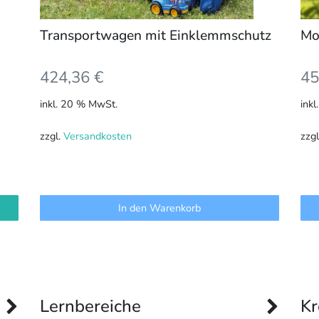
Transportwagen mit Einklemmschutz
Mo
424,36
€
45
inkl. 20 % MwSt.
ink
zzgl.
Versandkosten
zzg
In den Warenkorb
Lernbereiche
Kr