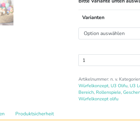
Bitte Variante unten ausw
Varianten
Gefühlswürfel
Menge
Artikelnummer:
n. v.
Kategorie
Würfelkonzept
,
U3 Olifu
,
U3 L
Bereich
,
Rollenspiele
,
Gesche
Würfelkonzept olifu
nen
Produktsicherheit