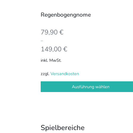
Produktseite
gewählt
Regenbogengnome
werden
79,90
€
–
149,00
€
inkl. MwSt.
zzgl.
Versandkosten
Ausführung wählen
Spielbereiche