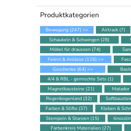
Produkt­kategorien
Bewegung
(247)
>>
Airtrack
(7)
Schaukeln & Schwingen
(28)
Möbel für draussen
(74)
San
Feiern & Anlässe
(116)
>>
Fasc
Geschenke
(64)
>>
Bast
4/4 & RBL - gemischte Sets
(1)
Magnetbausteine
(21)
Matador
Regenbogenland
(32)
Softbauste
Farben & Stifte
(37)
Kleben & Sch
Stempeln & Stanzen
(15)
tinocol
Farbenkreis Materialien
(27)