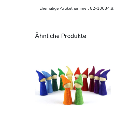
Ehemalige Artikelnummer: 82-10034,
Ähnliche Produkte
Dieses
Produkt
weist
mehrere
Varianten
auf.
Die
Optionen
können
auf
der