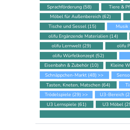
Sprachförderung
(58)
Tiere & P
Möbel für Außenbereich
(62)
Tische und Sessel
(15)
Musik
olifu Ergänzende Materialien
(14)
olifu Lernwelt
(29)
olifu 
olifu Würfelkonzept
(52)
Eisenbahn & Zubehör
(10)
Kleine W
Schnäppchen-Markt
(48)
>>
Senso
Tasten, Kneten, Matschen
(64)
Ti
Trödelspiele
(29)
>>
U3-Bereich
(2
U3 Lernspiele
(61)
U3 Möbel
(2