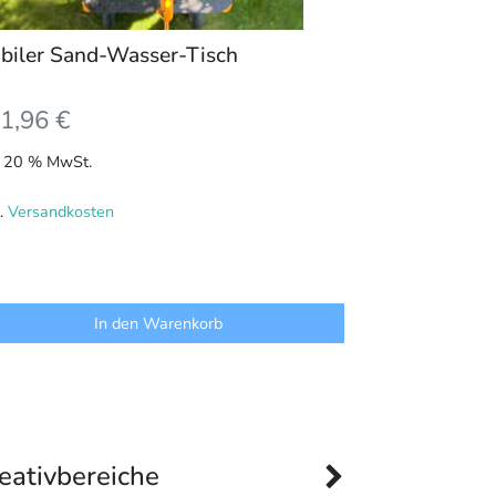
biler Sand-Wasser-Tisch
1,96
€
l. 20 % MwSt.
l.
Versandkosten
In den Warenkorb
eativbereiche