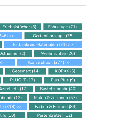
Erlebnistücher
(8)
Fahrzeuge
(71)
246)
>>
Gartenfahrzeuge
(75)
Farbenkreis Materialien
(31)
>>
Ostheimer
(2)
Weihnachten
(26)
>>
Konstruktion
(274)
>>
Geosmart
(14)
KORXX
(5)
PLUG IT
(17)
Plus Plus
(9)
Bastelsets
(17)
Bastelzubehör
(40)
Zubehör
(12)
Malen & Zeichnen
(57)
ele
(318)
>>
Farben & Formen
(83)
lifu
(10)
Perlenbretter
(12)