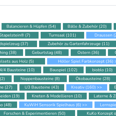
Balancieren & Hüpfen
(54)
Bälle & Zubehör
(20)
Stapelstein®
(7)
Turnsaal
(101)
Draussen
(
dspielzeug
(37)
Zubehör zu Gartenfahrzeuge
(11)
hing
(38)
Geburtstag
(48)
Ostern
(36)
elsets aus Holz
(5)
Höller Spiel Farbkonzept
(36)
4/4 Bausteine
(10)
Bauspiel
(102)
bioblo
(10)
(2)
Noppenbausteine
(8)
Ökobausteine
(28)
ine
(27)
U3 Bausteine
(43)
Kreativ
(160)
>>
neiden
(19)
Kneten & Modellieren
(10)
Laterne & 
ino
(48)
KuWiH Sensorik Spielhaus
(6)
>>
Lernspi
Forschen & Experimentieren
(50)
KuKo Konzept o