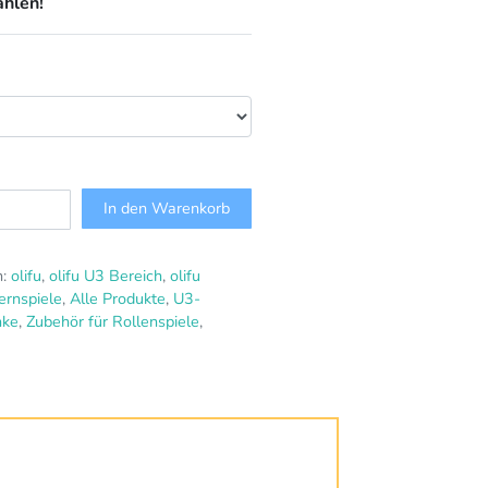
ählen!
In den Warenkorb
n:
olifu
,
olifu U3 Bereich
,
olifu
ernspiele
,
Alle Produkte
,
U3-
nke
,
Zubehör für Rollenspiele
,