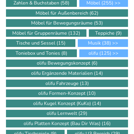
Zahlen & Buchstaben
(58)
Möbel
(255)
>>
Möbel für Außenbereich
(62)
Möbel für Bewegungsräume
(53)
Möbel für Gruppenräume
(132)
Teppiche
(9)
Tische und Sessel
(15)
Musik
(38)
>>
Toniebox und Tonies
(8)
olifu
(125)
>>
olifu Bewegungskonzept
(6)
olifu Ergänzende Materialien
(14)
olifu Fahrzeuge
(13)
olifu Formen-Konzept
(10)
olifu Kugel Konzept (KuKo)
(14)
olifu Lernwelt
(29)
olifu Platten Konzept (Bau Dir Was)
(16)
olifu Tischspiele
(9)
olifu U3 Bereich
(29)