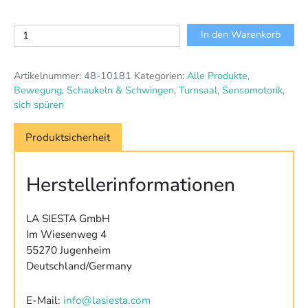
Gestell
In den Warenkorb
für
Hängesessel
Artikelnummer:
48-10181
Kategorien:
Alle Produkte
,
&
Bewegung
,
Schaukeln & Schwingen
,
Turnsaal
,
Sensomotorik
,
-
sich spüren
tropfen
Menge
Produktsicherheit
Herstellerinformationen
LA SIESTA GmbH
Im Wiesenweg 4
55270 Jugenheim
Deutschland/Germany
E-Mail:
info@lasiesta.com