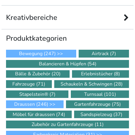
Kreativbereiche
Produkt­kategorien
Bewegung
(247)
>>
Airtrack
(7)
Balancieren & Hüpfen
(54)
Bälle & Zubehör
(20)
Erlebnistücher
(8)
Fahrzeuge
(71)
Schaukeln & Schwingen
(28)
Stapelstein®
(7)
Turnsaal
(101)
Draussen
(246)
>>
Gartenfahrzeuge
(75)
Möbel für draussen
(74)
Sandspielzeug
(37)
Zubehör zu Gartenfahrzeuge
(11)
Farbenkreis Materialien
(31)
>>