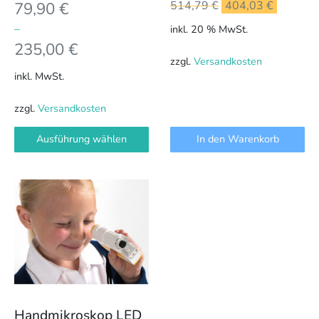
Ursprünglicher
Aktuell
79,90
€
514,79
€
404,03
€
gewählt
Preis
Preis
werden
–
inkl. 20 % MwSt.
war:
ist:
235,00
€
514,79 €
404,03 
zzgl.
Versandkosten
inkl. MwSt.
zzgl.
Versandkosten
Ausführung wählen
In den Warenkorb
Handmikroskop LED