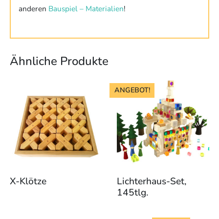
anderen
Bauspiel – Materialien
!
Ähnliche Produkte
Dieses
ANGEBOT!
Produkt
weist
mehrere
Varianten
auf.
Die
Optionen
können
X-Klötze
Lichterhaus-Set,
auf
145tlg.
der
Produktseite