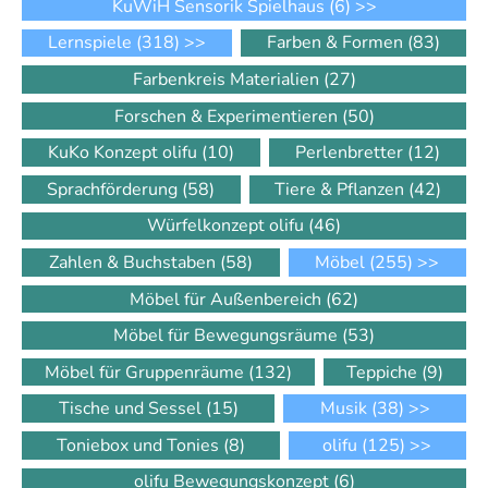
KuWiH Sensorik Spielhaus
(6)
>>
Lernspiele
(318)
>>
Farben & Formen
(83)
Farbenkreis Materialien
(27)
Forschen & Experimentieren
(50)
KuKo Konzept olifu
(10)
Perlenbretter
(12)
Sprachförderung
(58)
Tiere & Pflanzen
(42)
Würfelkonzept olifu
(46)
Zahlen & Buchstaben
(58)
Möbel
(255)
>>
Möbel für Außenbereich
(62)
Möbel für Bewegungsräume
(53)
Möbel für Gruppenräume
(132)
Teppiche
(9)
Tische und Sessel
(15)
Musik
(38)
>>
Toniebox und Tonies
(8)
olifu
(125)
>>
olifu Bewegungskonzept
(6)