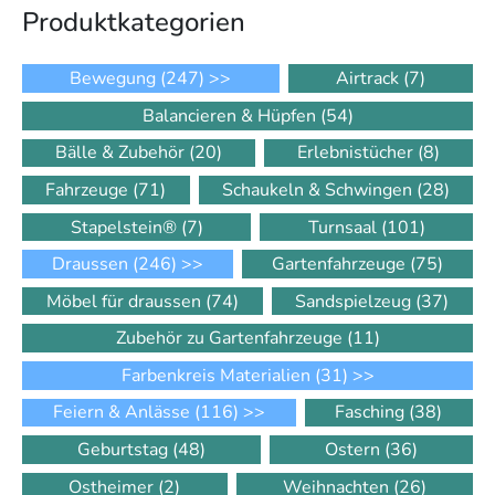
Produkt­kategorien
Bewegung
(247)
>>
Airtrack
(7)
Balancieren & Hüpfen
(54)
Bälle & Zubehör
(20)
Erlebnistücher
(8)
Fahrzeuge
(71)
Schaukeln & Schwingen
(28)
Stapelstein®
(7)
Turnsaal
(101)
Draussen
(246)
>>
Gartenfahrzeuge
(75)
Möbel für draussen
(74)
Sandspielzeug
(37)
Zubehör zu Gartenfahrzeuge
(11)
Farbenkreis Materialien
(31)
>>
Feiern & Anlässe
(116)
>>
Fasching
(38)
Geburtstag
(48)
Ostern
(36)
Ostheimer
(2)
Weihnachten
(26)