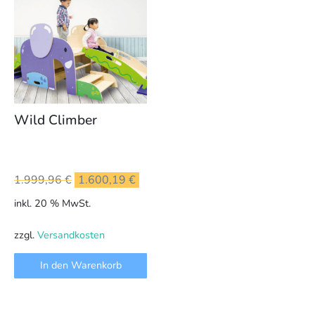
Wild Climber
Ursprünglicher
Aktueller
1.999,96
€
1.600,19
€
Preis
Preis
inkl. 20 % MwSt.
war:
ist:
1.999,96 €
1.600,19 €.
zzgl.
Versandkosten
In den Warenkorb