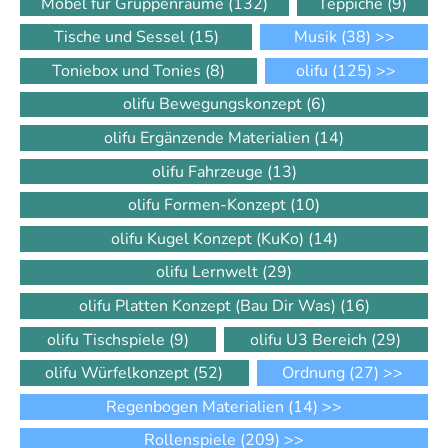
Möbel für Gruppenräume
(132)
Teppiche
(9)
Tische und Sessel
(15)
Musik
(38)
>>
Toniebox und Tonies
(8)
olifu
(125)
>>
olifu Bewegungskonzept
(6)
olifu Ergänzende Materialien
(14)
olifu Fahrzeuge
(13)
olifu Formen-Konzept
(10)
olifu Kugel Konzept (KuKo)
(14)
olifu Lernwelt
(29)
olifu Platten Konzept (Bau Dir Was)
(16)
olifu Tischspiele
(9)
olifu U3 Bereich
(29)
olifu Würfelkonzept
(52)
Ordnung
(27)
>>
Regenbogen Materialien
(14)
>>
Rollenspiele
(209)
>>