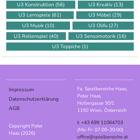
U3 Konstruktion
(56)
U3 Kreativ
(13)
U3 Lernspiele
(61)
U3 Möbel
(29)
U3 Musik
(10)
U3 Olifu
(27)
U3 Rollenspiel
(40)
U3 Sensomotorik
(16)
U3 Teppiche
(1)
Fa. Spielbereiche Haas,
Impressum
Peter Haas
Datenschutzerklärung
Hollergasse 30/1
AGB
1150 Wien, Österreich
t: +43 699 11064703
Copyright Peter
(Mo-Fr: 07:00-20:00)
Haas (2026)
office@spielbereiche.at