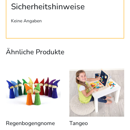
Sicherheitshinweise
Keine Angaben
Ähnliche Produkte
Dieses
Produkt
weist
mehrere
Varianten
auf.
Die
Optionen
können
Regenbogengnome
Tangeo
auf