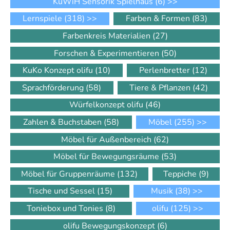
KuWiH Sensorik Spielhaus
(6)
>>
Lernspiele
(318)
>>
Farben & Formen
(83)
Farbenkreis Materialien
(27)
Forschen & Experimentieren
(50)
KuKo Konzept olifu
(10)
Perlenbretter
(12)
Sprachförderung
(58)
Tiere & Pflanzen
(42)
Würfelkonzept olifu
(46)
Zahlen & Buchstaben
(58)
Möbel
(255)
>>
Möbel für Außenbereich
(62)
Möbel für Bewegungsräume
(53)
Möbel für Gruppenräume
(132)
Teppiche
(9)
Tische und Sessel
(15)
Musik
(38)
>>
Toniebox und Tonies
(8)
olifu
(125)
>>
olifu Bewegungskonzept
(6)