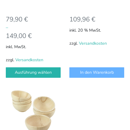
der
Produktseite
79,90
€
109,96
€
gewählt
werden
–
inkl. 20 % MwSt.
149,00
€
zzgl.
Versandkosten
inkl. MwSt.
zzgl.
Versandkosten
Ausführung wählen
In den Warenkorb