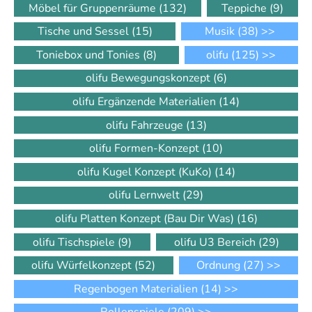
Möbel für Gruppenräume
(132)
Teppiche
(9)
Tische und Sessel
(15)
Musik
(38)
>>
Toniebox und Tonies
(8)
olifu
(125)
>>
olifu Bewegungskonzept
(6)
olifu Ergänzende Materialien
(14)
olifu Fahrzeuge
(13)
olifu Formen-Konzept
(10)
olifu Kugel Konzept (KuKo)
(14)
olifu Lernwelt
(29)
olifu Platten Konzept (Bau Dir Was)
(16)
olifu Tischspiele
(9)
olifu U3 Bereich
(29)
olifu Würfelkonzept
(52)
Ordnung
(27)
>>
Regenbogen Materialien
(14)
>>