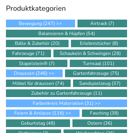
Produkt­kategorien
Bewegung
(247)
>>
Airtrack
(7)
Balancieren & Hüpfen
(54)
Bälle & Zubehör
(20)
Erlebnistücher
(8)
Fahrzeuge
(71)
Schaukeln & Schwingen
(28)
Stapelstein®
(7)
Turnsaal
(101)
Draussen
(246)
>>
Gartenfahrzeuge
(75)
Möbel für draussen
(74)
Sandspielzeug
(37)
Zubehör zu Gartenfahrzeuge
(11)
Farbenkreis Materialien
(31)
>>
Feiern & Anlässe
(116)
>>
Fasching
(38)
Geburtstag
(48)
Ostern
(36)