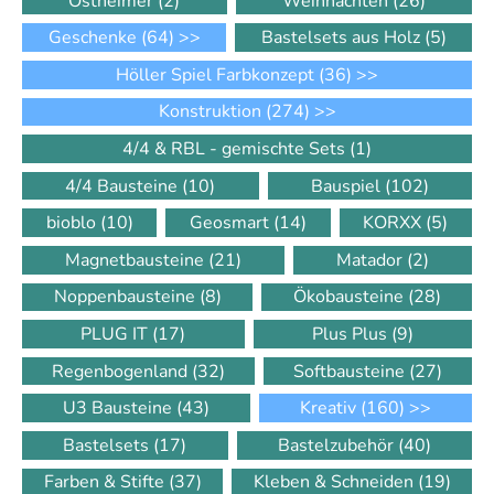
Ostheimer
(2)
Weihnachten
(26)
Geschenke
(64)
>>
Bastelsets aus Holz
(5)
Höller Spiel Farbkonzept
(36)
>>
Konstruktion
(274)
>>
4/4 & RBL - gemischte Sets
(1)
4/4 Bausteine
(10)
Bauspiel
(102)
bioblo
(10)
Geosmart
(14)
KORXX
(5)
Magnetbausteine
(21)
Matador
(2)
Noppenbausteine
(8)
Ökobausteine
(28)
PLUG IT
(17)
Plus Plus
(9)
Regenbogenland
(32)
Softbausteine
(27)
U3 Bausteine
(43)
Kreativ
(160)
>>
Bastelsets
(17)
Bastelzubehör
(40)
Farben & Stifte
(37)
Kleben & Schneiden
(19)