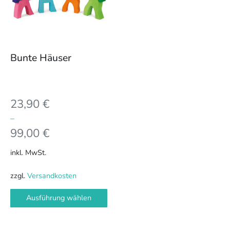
Varianten
auf.
Die
Optionen
können
Bunte Häuser
auf
der
Produktseite
23,90
€
gewählt
werden
–
99,00
€
inkl. MwSt.
zzgl.
Versandkosten
Ausführung wählen