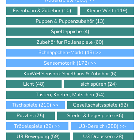
Rollenspiele
(209)
>>
Eisenbahn & Zubehör
(10)
Kleine Welt
(119)
Puppen & Puppenzubehör
(13)
Spielteppiche
(4)
Zubehör für Rollenspiele
(60)
Schnäppchen-Markt
(48)
>>
Sensomotorik
(172)
>>
KuWiH Sensorik Spielhaus & Zubehör
(6)
Licht
(48)
sich spüren
(24)
Tasten, Kneten, Matschen
(64)
Tischspiele
(210)
>>
Gesellschaftsspiele
(62)
Puzzles
(75)
Steck- & Legespiele
(36)
Trödelspiele
(29)
>>
U3-Bereich
(288)
>>
U3 Bewegung
(59)
U3 Draussen
(28)