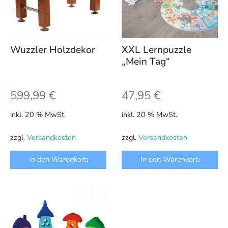
Wuzzler Holzdekor
XXL Lernpuzzle
„Mein Tag“
599,99
€
47,95
€
inkl. 20 % MwSt.
inkl. 20 % MwSt.
zzgl.
Versandkosten
zzgl.
Versandkosten
In den Warenkorb
In den Warenkorb
Dieses
Produkt
weist
mehrere