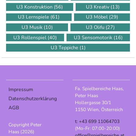
U3 Konstruktion
(56)
U3 Kreativ
(13)
U3 Lernspiele
(61)
U3 Möbel
(29)
U3 Musik
(10)
U3 Olifu
(27)
U3 Rollenspiel
(40)
U3 Sensomotorik
(16)
U3 Teppiche
(1)
Fa. Spielbereiche Haas,
Impressum
Peter Haas
Datenschutzerklärung
Hollergasse 30/1
AGB
1150 Wien, Österreich
t: +43 699 11064703
Copyright Peter
(Mo-Fr: 07:00-20:00)
Haas (2026)
office@spielbereiche.at