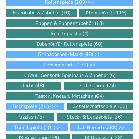
Rollenspiele
(209)
>>
Eisenbahn & Zubehör
(10)
Kleine Welt
(119)
Puppen & Puppenzubehör
(13)
Spielteppiche
(4)
Zubehör für Rollenspiele
(60)
Schnäppchen-Markt
(48)
>>
Sensomotorik
(172)
>>
KuWiH Sensorik Spielhaus & Zubehör
(6)
Licht
(48)
sich spüren
(24)
Tasten, Kneten, Matschen
(64)
Tischspiele
(210)
>>
Gesellschaftsspiele
(62)
Puzzles
(75)
Steck- & Legespiele
(36)
Trödelspiele
(29)
>>
U3-Bereich
(288)
>>
U3 Bewegung
(59)
U3 Draussen
(28)