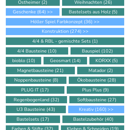
Ostheimer
(2)
Weihnachten
(26)
Geschenke
(64)
>>
Bastelsets aus Holz
(5)
Höller Spiel Farbkonzept
(36)
>>
Konstruktion
(274)
>>
4/4 & RBL - gemischte Sets
(1)
4/4 Bausteine
(10)
Bauspiel
(102)
bioblo
(10)
Geosmart
(14)
KORXX
(5)
Magnetbausteine
(21)
Matador
(2)
Noppenbausteine
(8)
Ökobausteine
(28)
PLUG IT
(17)
Plus Plus
(9)
Regenbogenland
(32)
Softbausteine
(27)
U3 Bausteine
(43)
Kreativ
(160)
>>
Bastelsets
(17)
Bastelzubehör
(40)
Farben & Stifte
(37)
Kleben & Schneiden
(19)