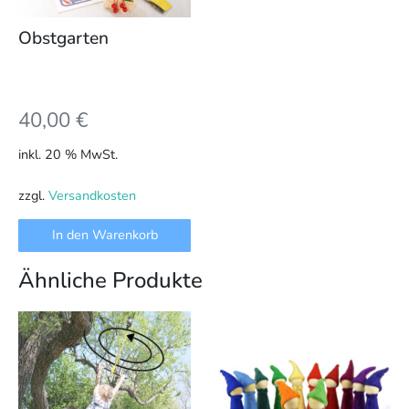
Obstgarten
40,00
€
inkl. 20 % MwSt.
zzgl.
Versandkosten
In den Warenkorb
Ähnliche Produkte
Dieses
Produkt
weist
mehrere
Varianten