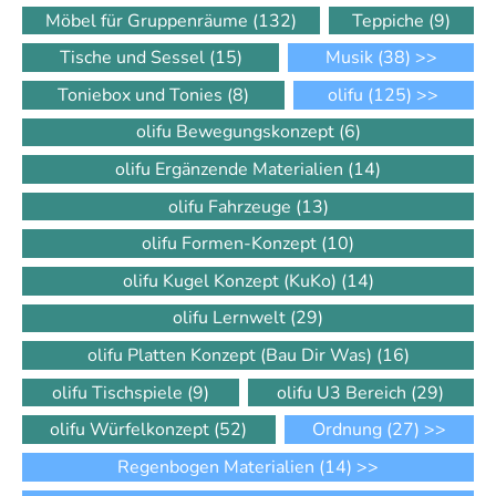
Möbel für Gruppenräume
(132)
Teppiche
(9)
Tische und Sessel
(15)
Musik
(38)
>>
Toniebox und Tonies
(8)
olifu
(125)
>>
olifu Bewegungskonzept
(6)
olifu Ergänzende Materialien
(14)
olifu Fahrzeuge
(13)
olifu Formen-Konzept
(10)
olifu Kugel Konzept (KuKo)
(14)
olifu Lernwelt
(29)
olifu Platten Konzept (Bau Dir Was)
(16)
olifu Tischspiele
(9)
olifu U3 Bereich
(29)
olifu Würfelkonzept
(52)
Ordnung
(27)
>>
Regenbogen Materialien
(14)
>>