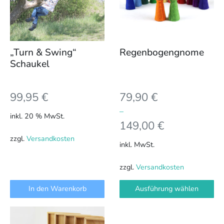
auf.
Die
Optionen
können
„Turn & Swing“
Regenbogengnome
auf
Schaukel
der
Produktseite
99,95
€
79,90
€
gewählt
werden
–
inkl. 20 % MwSt.
149,00
€
zzgl.
Versandkosten
inkl. MwSt.
zzgl.
Versandkosten
In den Warenkorb
Ausführung wählen