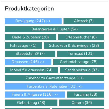
Produkt­kategorien
Bewegung
(247)
>>
Airtrack
(7)
Balancieren & Hüpfen
(54)
Bälle & Zubehör
(20)
Erlebnistücher
(8)
Fahrzeuge
(71)
Schaukeln & Schwingen
(28)
Stapelstein®
(7)
Turnsaal
(101)
Draussen
(246)
>>
Gartenfahrzeuge
(75)
Möbel für draussen
(74)
Sandspielzeug
(37)
Zubehör zu Gartenfahrzeuge
(11)
Farbenkreis Materialien
(31)
>>
Feiern & Anlässe
(116)
>>
Fasching
(38)
Geburtstag
(48)
Ostern
(36)