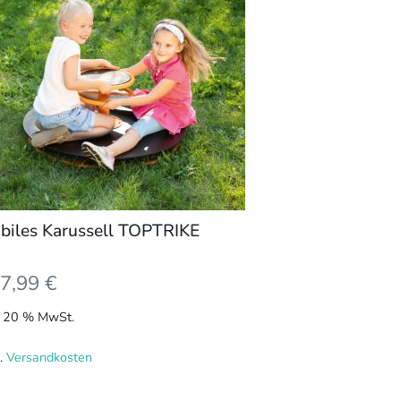
biles Karussell TOPTRIKE
7,99
€
l. 20 % MwSt.
l.
Versandkosten