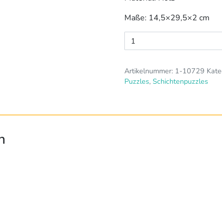
Maße: 14,5×29,5×2 cm
Körper
Puzzle
MÄDCHEN
Artikelnummer:
1-10729
Kate
Menge
Puzzles
,
Schichtenpuzzles
n