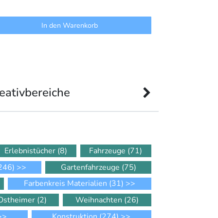
In den Warenkorb
eativbereiche
Erlebnistücher
(8)
Fahrzeuge
(71)
246)
>>
Gartenfahrzeuge
(75)
Farbenkreis Materialien
(31)
>>
Ostheimer
(2)
Weihnachten
(26)
>>
Konstruktion
(274)
>>