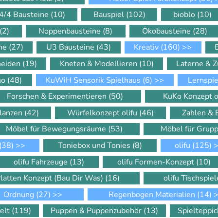
4/4 Bausteine
(10)
Bauspiel
(102)
bioblo
(10)
(2)
Noppenbausteine
(8)
Ökobausteine
(28)
ine
(27)
U3 Bausteine
(43)
Kreativ
(160)
>>
neiden
(19)
Kneten & Modellieren
(10)
Laterne & 
ino
(48)
KuWiH Sensorik Spielhaus
(6)
>>
Lernspi
Forschen & Experimentieren
(50)
KuKo Konzept o
flanzen
(42)
Würfelkonzept olifu
(46)
Zahlen &
Möbel für Bewegungsräume
(53)
Möbel für Gru
(38)
>>
Toniebox und Tonies
(8)
olifu
(125)
>
olifu Fahrzeuge
(13)
olifu Formen-Konzept
(10)
Platten Konzept (Bau Dir Was)
(16)
olifu Tischspie
Ordnung
(27)
>>
Regenbogen Materialien
(14)
>
elt
(119)
Puppen & Puppenzubehör
(13)
Spielteppi