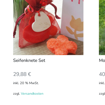
Seifenknete Set
Mo
29,88
€
40
inkl. 20 % MwSt.
ink
zzgl.
Versandkosten
zzg