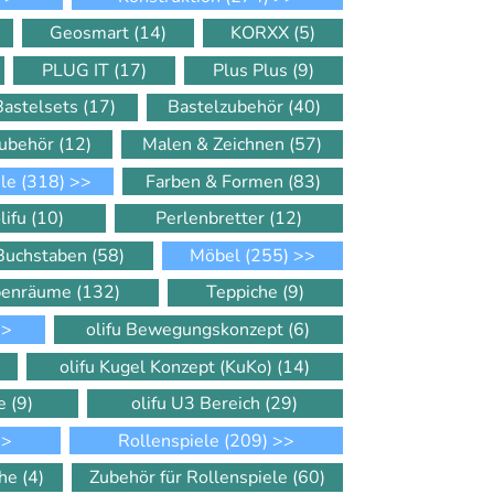
Geosmart
(14)
KORXX
(5)
PLUG IT
(17)
Plus Plus
(9)
Bastelsets
(17)
Bastelzubehör
(40)
Zubehör
(12)
Malen & Zeichnen
(57)
ele
(318)
>>
Farben & Formen
(83)
lifu
(10)
Perlenbretter
(12)
 Buchstaben
(58)
Möbel
(255)
>>
ppenräume
(132)
Teppiche
(9)
>
olifu Bewegungskonzept
(6)
olifu Kugel Konzept (KuKo)
(14)
le
(9)
olifu U3 Bereich
(29)
>
Rollenspiele
(209)
>>
che
(4)
Zubehör für Rollenspiele
(60)