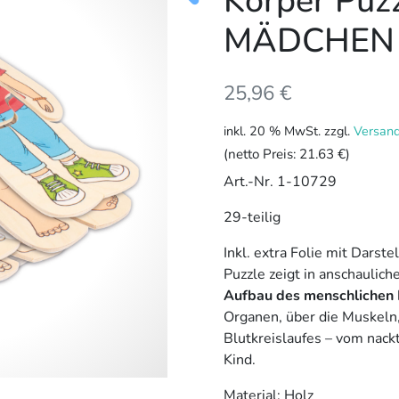
Körper Puz
MÄDCHEN
25,96
€
inkl. 20 % MwSt.
zzgl.
Versan
(netto Preis:
21.63 €
)
Art.-Nr. 1-10729
29-teilig
Inkl. extra Folie mit Darst
Puzzle zeigt in anschaulic
Aufbau des menschlichen 
Organen, über die Muskeln,
Blutkreislaufes – vom nack
Kind.
Material: Holz