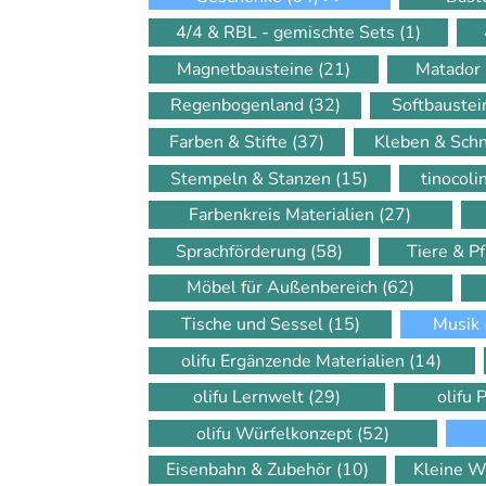
4/4 & RBL - gemischte Sets
(1)
Magnetbausteine
(21)
Matador
Regenbogenland
(32)
Softbauste
Farben & Stifte
(37)
Kleben & Sch
Stempeln & Stanzen
(15)
tinocol
Farbenkreis Materialien
(27)
Sprachförderung
(58)
Tiere & P
Möbel für Außenbereich
(62)
Tische und Sessel
(15)
Musik
olifu Ergänzende Materialien
(14)
olifu Lernwelt
(29)
olifu 
olifu Würfelkonzept
(52)
Eisenbahn & Zubehör
(10)
Kleine W