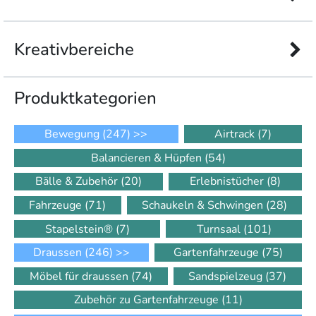
Kreativbereiche
Produkt­kategorien
Bewegung
(247)
>>
Airtrack
(7)
Balancieren & Hüpfen
(54)
Bälle & Zubehör
(20)
Erlebnistücher
(8)
Fahrzeuge
(71)
Schaukeln & Schwingen
(28)
Stapelstein®
(7)
Turnsaal
(101)
Draussen
(246)
>>
Gartenfahrzeuge
(75)
Möbel für draussen
(74)
Sandspielzeug
(37)
Zubehör zu Gartenfahrzeuge
(11)