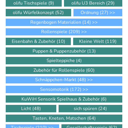
olifu Tischspiele
(9)
olifu U3 Bereich
(29)
olifu Würfelkonzept
(52)
Ordnung
(27)
>>
Regenbogen Materialien
(14)
>>
Rollenspiele
(209)
>>
Eisenbahn & Zubehör
(10)
Kleine Welt
(119)
Puppen & Puppenzubehör
(13)
Spielteppiche
(4)
Zubehör für Rollenspiele
(60)
Schnäppchen-Markt
(48)
>>
Sensomotorik
(172)
>>
KuWiH Sensorik Spielhaus & Zubehör
(6)
Licht
(48)
sich spüren
(24)
Tasten, Kneten, Matschen
(64)
Tischspiele
(210)
>>
Gesellschaftsspiele
(62)