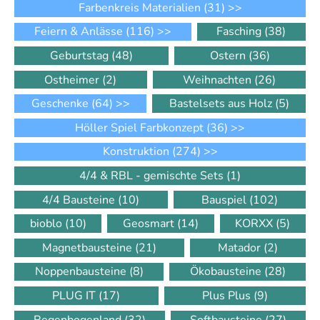
Farbenkreis Materialien
(31)
>>
Feiern & Anlässe
(116)
>>
Fasching
(38)
Geburtstag
(48)
Ostern
(36)
Ostheimer
(2)
Weihnachten
(26)
Geschenke
(64)
>>
Bastelsets aus Holz
(5)
Höller Spiel Farbkonzept
(36)
>>
Konstruktion
(274)
>>
4/4 & RBL - gemischte Sets
(1)
4/4 Bausteine
(10)
Bauspiel
(102)
bioblo
(10)
Geosmart
(14)
KORXX
(5)
Magnetbausteine
(21)
Matador
(2)
Noppenbausteine
(8)
Ökobausteine
(28)
PLUG IT
(17)
Plus Plus
(9)
Regenbogenland
(32)
Softbausteine
(27)