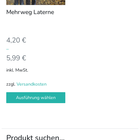
Optionen
können
Mehrweg Laterne
auf
der
Produktseite
4,20
€
gewählt
werden
–
5,99
€
inkl. MwSt.
zzgl.
Versandkosten
Ausführung wählen
Produkt suchen…