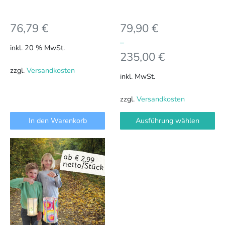
der
Produktseite
76,79
€
79,90
€
gewählt
werden
–
inkl. 20 % MwSt.
235,00
€
zzgl.
Versandkosten
inkl. MwSt.
zzgl.
Versandkosten
In den Warenkorb
Ausführung wählen
Dieses
Produkt
weist
mehrere
Varianten
auf.
Die