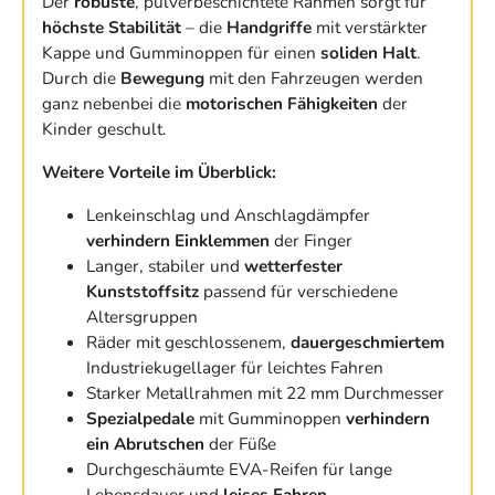
Der
robuste
, pulverbeschichtete Rahmen sorgt für
höchste Stabilität
– die
Handgriffe
mit verstärkter
Kappe und Gumminoppen für einen
soliden Halt
.
Durch die
Bewegung
mit den Fahrzeugen werden
ganz nebenbei die
motorischen Fähigkeiten
der
Kinder geschult.
Weitere Vorteile im Überblick:
Lenkeinschlag und Anschlagdämpfer
verhindern Einklemmen
der Finger
Langer, stabiler und
wetterfester
Kunststoffsitz
passend für verschiedene
Altersgruppen
Räder mit geschlossenem,
dauergeschmiertem
Industriekugellager für leichtes Fahren
Starker Metallrahmen mit 22 mm Durchmesser
Spezialpedale
mit Gumminoppen
verhindern
ein Abrutschen
der Füße
Durchgeschäumte EVA-Reifen für lange
Lebensdauer und
leises Fahren