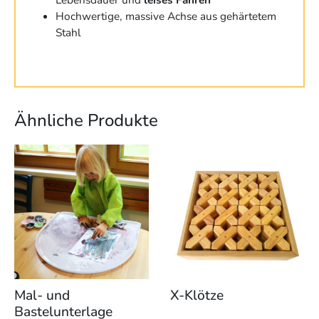
Hochwertige, massive Achse aus gehärtetem
Stahl
Ähnliche Produkte
Dieses
Produkt
weist
mehrere
Varianten
auf.
Die
Optionen
können
Mal- und
X-Klötze
auf
Bastelunterlage