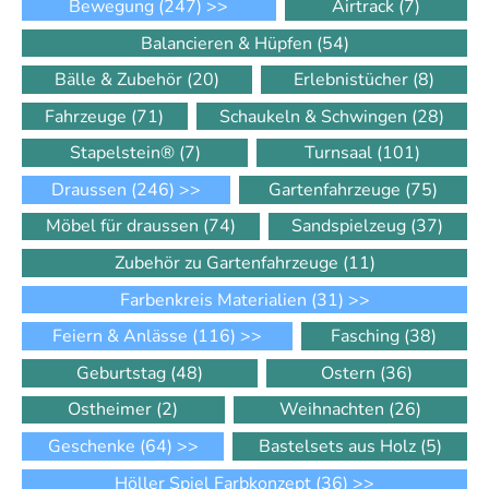
Bewegung
(247)
>>
Airtrack
(7)
Balancieren & Hüpfen
(54)
Bälle & Zubehör
(20)
Erlebnistücher
(8)
Fahrzeuge
(71)
Schaukeln & Schwingen
(28)
Stapelstein®
(7)
Turnsaal
(101)
Draussen
(246)
>>
Gartenfahrzeuge
(75)
Möbel für draussen
(74)
Sandspielzeug
(37)
Zubehör zu Gartenfahrzeuge
(11)
Farbenkreis Materialien
(31)
>>
Feiern & Anlässe
(116)
>>
Fasching
(38)
Geburtstag
(48)
Ostern
(36)
Ostheimer
(2)
Weihnachten
(26)
Geschenke
(64)
>>
Bastelsets aus Holz
(5)
Höller Spiel Farbkonzept
(36)
>>