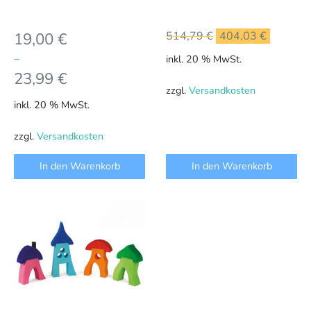
Ursprünglicher
Aktuell
19,00
€
514,79
€
404,03
€
Preis
Preis
–
inkl. 20 % MwSt.
war:
ist:
23,99
€
514,79 €
404,03 
zzgl.
Versandkosten
inkl. 20 % MwSt.
zzgl.
Versandkosten
In den Warenkorb
In den Warenkorb
Dieses
Produkt
weist
mehrere
Varianten
auf.
Die