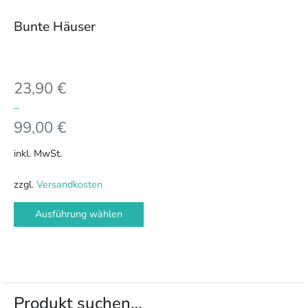
Optionen
können
Bunte Häuser
auf
der
Produktseite
23,90
€
gewählt
werden
–
99,00
€
inkl. MwSt.
zzgl.
Versandkosten
Ausführung wählen
Produkt suchen…