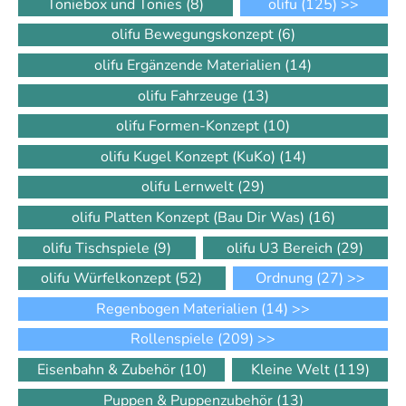
Toniebox und Tonies
(8)
olifu
(125)
>>
olifu Bewegungskonzept
(6)
olifu Ergänzende Materialien
(14)
olifu Fahrzeuge
(13)
olifu Formen-Konzept
(10)
olifu Kugel Konzept (KuKo)
(14)
olifu Lernwelt
(29)
olifu Platten Konzept (Bau Dir Was)
(16)
olifu Tischspiele
(9)
olifu U3 Bereich
(29)
olifu Würfelkonzept
(52)
Ordnung
(27)
>>
Regenbogen Materialien
(14)
>>
Rollenspiele
(209)
>>
Eisenbahn & Zubehör
(10)
Kleine Welt
(119)
Puppen & Puppenzubehör
(13)