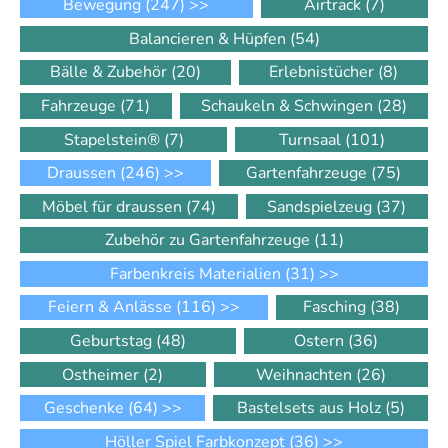
Bewegung
(247)
>>
Airtrack
(7)
Balancieren & Hüpfen
(54)
Bälle & Zubehör
(20)
Erlebnistücher
(8)
Fahrzeuge
(71)
Schaukeln & Schwingen
(28)
Stapelstein®
(7)
Turnsaal
(101)
Draussen
(246)
>>
Gartenfahrzeuge
(75)
Möbel für draussen
(74)
Sandspielzeug
(37)
Zubehör zu Gartenfahrzeuge
(11)
Farbenkreis Materialien
(31)
>>
Feiern & Anlässe
(116)
>>
Fasching
(38)
Geburtstag
(48)
Ostern
(36)
Ostheimer
(2)
Weihnachten
(26)
Geschenke
(64)
>>
Bastelsets aus Holz
(5)
Höller Spiel Farbkonzept
(36)
>>