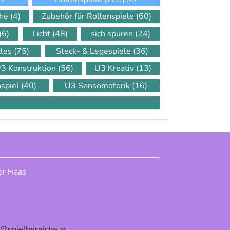
che
(4)
Zubehör für Rollenspiele
(60)
(6)
Licht
(48)
sich spüren
(24)
zles
(75)
Steck- & Legespiele
(36)
3 Konstruktion
(56)
U3 Kreativ
(13)
nspiel
(40)
U3 Sensomotorik
(16)
er Haas
e@spielbereiche.at