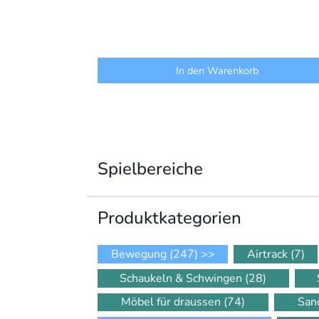
In den Warenkorb
Spielbereiche
Produkt­kategorien
Bewegung
(247)
>>
Airtrack
(7)
Schaukeln & Schwingen
(28)
Möbel für draussen
(74)
San