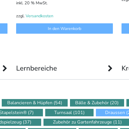
inkl. 20 % MwSt.
zzgl.
Versandkosten
In den Warenkorb
Lernbereiche
Kr
Balancieren & Hüpfen
(54)
Bälle & Zubehör
(20)
Stapelstein®
(7)
Turnsaal
(101)
Draussen
(
dspielzeug
(37)
Zubehör zu Gartenfahrzeuge
(11)