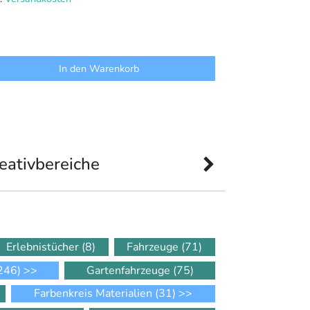
In den Warenkorb
eativbereiche
Erlebnistücher
(8)
Fahrzeuge
(71)
246)
>>
Gartenfahrzeuge
(75)
Farbenkreis Materialien
(31)
>>