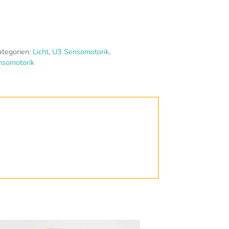
ategorien:
Licht
,
U3 Sensomotorik
,
nsomotorik