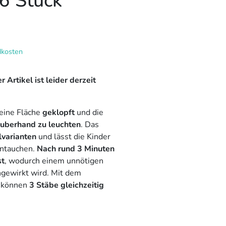
 6 Stück
dkosten
r Artikel ist leider derzeit
eine Fläche
geklopft
und die
uberhand zu leuchten
. Das
lvarianten
und lässt die Kinder
ntauchen.
Nach rund 3 Minuten
st
, wodurch einem unnötigen
gewirkt wird. Mit dem
können
3 Stäbe gleichzeitig