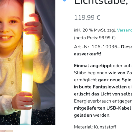
Lichtstäbe,
119,99
€
inkl. 20 % MwSt.
zzgl.
Versan
(netto Preis:
99.99 €
)
Art.-Nr. 106-10036
– Diese
ausverkauft!
Einmal angetippt
oder auf 
Stäbe beginnen
wie von Za
ermöglicht
ganz neue Spie
in bunte Fantasiewelten
ei
erlischt das Licht von selb
Energieverbrauch entgegen
mitgelieferten USB-Kabel
geladen
werden.
Material: Kunststoff