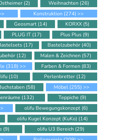
Ostheimer
(2)
Weihnachten
(26)
>>
Konstruktion
(274)
>>
Geosmart
(14)
KORXX
(5)
PLUG IT
(17)
Plus Plus
(9)
Bastelsets
(17)
Bastelzubehör
(40)
Zubehör
(12)
Malen & Zeichnen
(57)
ele
(318)
>>
Farben & Formen
(83)
lifu
(10)
Perlenbretter
(12)
 Buchstaben
(58)
Möbel
(255)
>>
ppenräume
(132)
Teppiche
(9)
>
olifu Bewegungskonzept
(6)
olifu Kugel Konzept (KuKo)
(14)
le
(9)
olifu U3 Bereich
(29)
>
Rollenspiele
(209)
>>