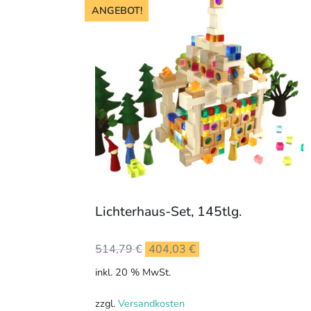
ANGEBOT!
Lichterhaus-Set, 145tlg.
Ursprünglicher
Aktueller
514,79
€
404,03
€
Preis
Preis
inkl. 20 % MwSt.
war:
ist:
514,79 €
404,03 €.
zzgl.
Versandkosten