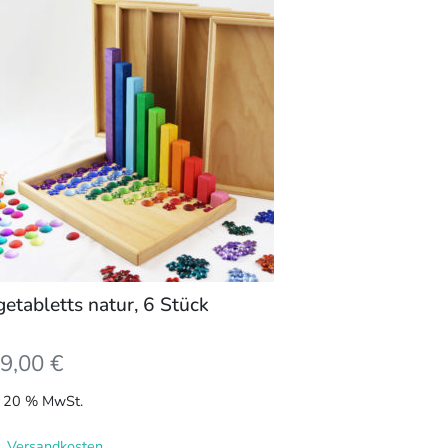
getabletts natur, 6 Stück
9,00
€
l. 20 % MwSt.
l.
Versandkosten