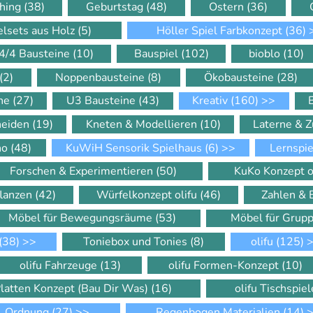
hing
(38)
Geburtstag
(48)
Ostern
(36)
elsets aus Holz
(5)
Höller Spiel Farbkonzept
(36)
4/4 Bausteine
(10)
Bauspiel
(102)
bioblo
(10)
(2)
Noppenbausteine
(8)
Ökobausteine
(28)
ine
(27)
U3 Bausteine
(43)
Kreativ
(160)
>>
neiden
(19)
Kneten & Modellieren
(10)
Laterne & 
ino
(48)
KuWiH Sensorik Spielhaus
(6)
>>
Lernspi
Forschen & Experimentieren
(50)
KuKo Konzept o
flanzen
(42)
Würfelkonzept olifu
(46)
Zahlen &
Möbel für Bewegungsräume
(53)
Möbel für Gru
(38)
>>
Toniebox und Tonies
(8)
olifu
(125)
>
olifu Fahrzeuge
(13)
olifu Formen-Konzept
(10)
Platten Konzept (Bau Dir Was)
(16)
olifu Tischspie
Ordnung
(27)
>>
Regenbogen Materialien
(14)
>