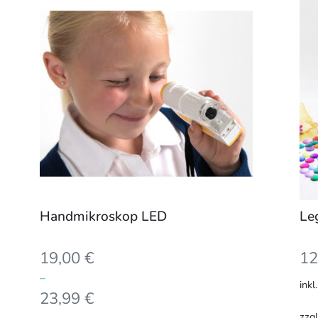
Handmikroskop LED
Le
19,00
€
12
–
ink
23,99
€
zzg