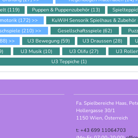
elt
(119)
Puppen & Puppenzubehör
(13)
Spielteppi
motorik
(172)
>>
KuWiH Sensorik Spielhaus & Zubehör
schspiele
(210)
>>
Gesellschaftsspiele
(62)
Puz
88)
>>
U3 Bewegung
(59)
U3 Draussen
(28)
U
9)
U3 Musik
(10)
U3 Olifu
(27)
U3 Rolle
U3 Teppiche
(1)
Fa. Spielbereiche Haas, Pet
Hollergasse 30/1
1150 Wien, Österreich
t: +43 699 11064703
(Mo-Fr: 07:00-20:00)
offic