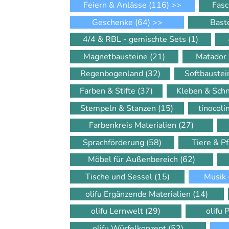
Feiern & Anlässe
(116)
>>
Fasc
Geschenke
(64)
>>
Bast
4/4 & RBL - gemischte Sets
(1)
Magnetbausteine
(21)
Matador
Regenbogenland
(32)
Softbauste
Farben & Stifte
(37)
Kleben & Sch
Stempeln & Stanzen
(15)
tinocol
Farbenkreis Materialien
(27)
Sprachförderung
(58)
Tiere & P
Möbel für Außenbereich
(62)
Tische und Sessel
(15)
Musik
olifu Ergänzende Materialien
(14)
olifu Lernwelt
(29)
olifu 
olifu Würfelkonzept
(52)