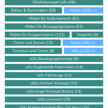
Würfelkonzept olifu
(46)
Zahlen & Buchstaben
(58)
Möbel
(255)
>>
Möbel für Außenbereich
(62)
Möbel für Bewegungsräume
(53)
Möbel für Gruppenräume
(132)
Teppiche
(9)
Tische und Sessel
(15)
Musik
(38)
>>
Toniebox und Tonies
(8)
olifu
(125)
>>
olifu Bewegungskonzept
(6)
olifu Ergänzende Materialien
(14)
olifu Fahrzeuge
(13)
olifu Formen-Konzept
(10)
olifu Kugel Konzept (KuKo)
(14)
olifu Lernwelt
(29)
olifu Platten Konzept (Bau Dir Was)
(16)