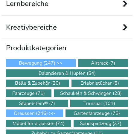
Lernbereiche
Kreativbereiche
Produkt­kategorien
Bewegung
(247)
>>
Airtrack
(7)
Balancieren & Hüpfen
(54)
Bälle & Zubehör
(20)
Erlebnistücher
(8)
Fahrzeuge
(71)
Schaukeln & Schwingen
(28)
Stapelstein®
(7)
Turnsaal
(101)
Draussen
(246)
>>
Gartenfahrzeuge
(75)
Möbel für draussen
(74)
Sandspielzeug
(37)
Zubehör zu Gartenfahrzeuge
(11)