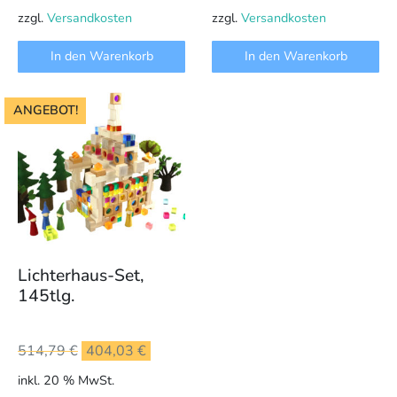
zzgl.
Versandkosten
zzgl.
Versandkosten
In den Warenkorb
In den Warenkorb
ANGEBOT!
Lichterhaus-Set,
145tlg.
Ursprünglicher
Aktueller
514,79
€
404,03
€
Preis
Preis
inkl. 20 % MwSt.
war:
ist: