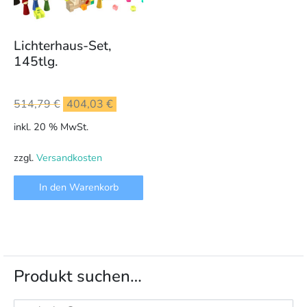
Lichterhaus-Set,
145tlg.
Ursprünglicher
Aktueller
514,79
€
404,03
€
Preis
Preis
inkl. 20 % MwSt.
war:
ist:
514,79 €
404,03 €.
zzgl.
Versandkosten
In den Warenkorb
Produkt suchen…
Suchen