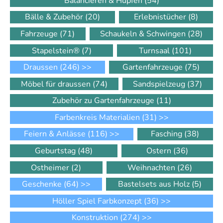
Balancieren & Hüpfen
(54)
Bälle & Zubehör
(20)
Erlebnistücher
(8)
Fahrzeuge
(71)
Schaukeln & Schwingen
(28)
Stapelstein®
(7)
Turnsaal
(101)
Draussen
(246)
>>
Gartenfahrzeuge
(75)
Möbel für draussen
(74)
Sandspielzeug
(37)
Zubehör zu Gartenfahrzeuge
(11)
Farbenkreis Materialien
(31)
>>
Feiern & Anlässe
(116)
>>
Fasching
(38)
Geburtstag
(48)
Ostern
(36)
Ostheimer
(2)
Weihnachten
(26)
Geschenke
(64)
>>
Bastelsets aus Holz
(5)
Höller Spiel Farbkonzept
(36)
>>
Konstruktion
(274)
>>