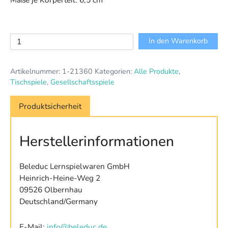
Mamba
In den Warenkorb
Zamba
Menge
Artikelnummer:
1-21360
Kategorien:
Alle Produkte
,
Tischspiele
,
Gesellschaftsspiele
Produktsicherheit
Herstellerinformationen
Beleduc Lernspielwaren GmbH
Heinrich-Heine-Weg 2
09526 Olbernhau
Deutschland/Germany
E-Mail:
info@beleduc.de