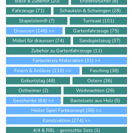
Bälle & Zubehör
(20)
Erlebnistücher
(8)
Fahrzeuge
(71)
Schaukeln & Schwingen
(28)
Stapelstein®
(7)
Turnsaal
(101)
Draussen
(246)
>>
Gartenfahrzeuge
(75)
Möbel für draussen
(74)
Sandspielzeug
(37)
Zubehör zu Gartenfahrzeuge
(11)
Farbenkreis Materialien
(31)
>>
Feiern & Anlässe
(116)
>>
Fasching
(38)
Geburtstag
(48)
Ostern
(36)
Ostheimer
(2)
Weihnachten
(26)
Geschenke
(64)
>>
Bastelsets aus Holz
(5)
Höller Spiel Farbkonzept
(36)
>>
Konstruktion
(274)
>>
4/4 & RBL - gemischte Sets
(1)