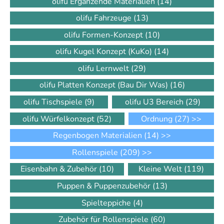
olifu Ergänzende Materialien
(14)
olifu Fahrzeuge
(13)
olifu Formen-Konzept
(10)
olifu Kugel Konzept (KuKo)
(14)
olifu Lernwelt
(29)
olifu Platten Konzept (Bau Dir Was)
(16)
olifu Tischspiele
(9)
olifu U3 Bereich
(29)
olifu Würfelkonzept
(52)
Ordnung
(27)
>>
Regenbogen Materialien
(14)
>>
Rollenspiele
(209)
>>
Eisenbahn & Zubehör
(10)
Kleine Welt
(119)
Puppen & Puppenzubehör
(13)
Spielteppiche
(4)
Zubehör für Rollenspiele
(60)