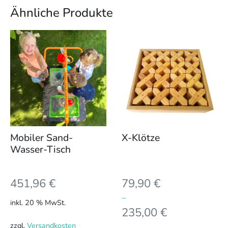
Ähnliche Produkte
Dieses
Produkt
weist
mehrere
Varianten
auf.
Die
Optionen
können
Mobiler Sand-
X-Klötze
auf
Wasser-Tisch
der
Produktseite
451,96
€
79,90
€
gewählt
werden
–
inkl. 20 % MwSt.
235,00
€
zzgl.
Versandkosten