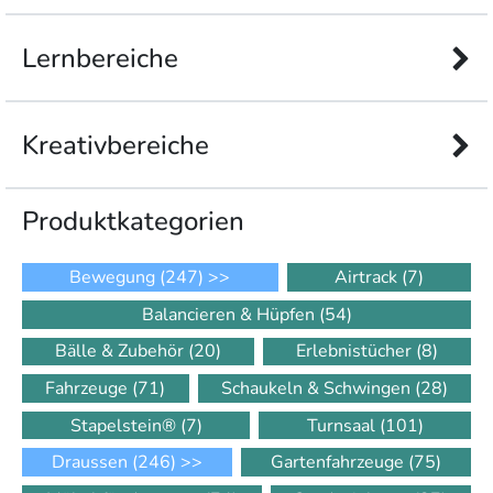
Lernbereiche
Kreativbereiche
Produkt­kategorien
Bewegung
(247)
>>
Airtrack
(7)
Balancieren & Hüpfen
(54)
Bälle & Zubehör
(20)
Erlebnistücher
(8)
Fahrzeuge
(71)
Schaukeln & Schwingen
(28)
Stapelstein®
(7)
Turnsaal
(101)
Draussen
(246)
>>
Gartenfahrzeuge
(75)