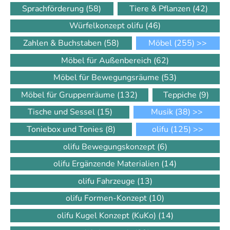
Sprachförderung
(58)
Tiere & Pflanzen
(42)
Würfelkonzept olifu
(46)
Zahlen & Buchstaben
(58)
Möbel
(255)
>>
Möbel für Außenbereich
(62)
Möbel für Bewegungsräume
(53)
Möbel für Gruppenräume
(132)
Teppiche
(9)
Tische und Sessel
(15)
Musik
(38)
>>
Toniebox und Tonies
(8)
olifu
(125)
>>
olifu Bewegungskonzept
(6)
olifu Ergänzende Materialien
(14)
olifu Fahrzeuge
(13)
olifu Formen-Konzept
(10)
olifu Kugel Konzept (KuKo)
(14)