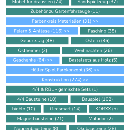
Möbel für draussen
(74)
Sandspielzeug
(37)
Zubehör zu Gartenfahrzeuge
(11)
Farbenkreis Materialien
(31)
>>
Feiern & Anlässe
(116)
>>
Fasching
(38)
Geburtstag
(48)
Ostern
(36)
Ostheimer
(2)
Weihnachten
(26)
Geschenke
(64)
>>
Bastelsets aus Holz
(5)
Höller Spiel Farbkonzept
(36)
>>
Konstruktion
(274)
>>
4/4 & RBL - gemischte Sets
(1)
4/4 Bausteine
(10)
Bauspiel
(102)
bioblo
(10)
Geosmart
(14)
KORXX
(5)
Magnetbausteine
(21)
Matador
(2)
Noppenbausteine
(8)
Ökobausteine
(28)