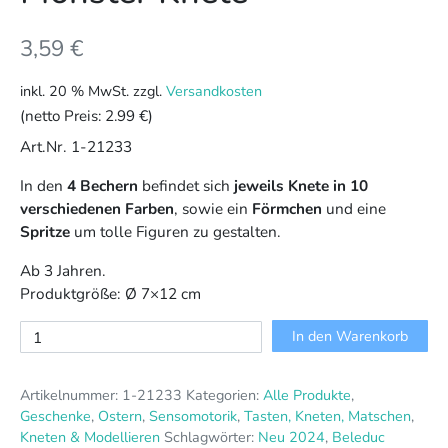
3,59
€
inkl. 20 % MwSt.
zzgl.
Versandkosten
(netto Preis:
2.99 €
)
Art.Nr. 1-21233
In den
4 Bechern
befindet sich
jeweils
Knete in 10
verschiedenen Farben
, sowie ein
Förmchen
und eine
Spritze
um tolle Figuren zu gestalten.
Ab 3 Jahren.
Produktgröße: Ø 7×12 cm
Monster
In den Warenkorb
Knete
Menge
Artikelnummer:
1-21233
Kategorien:
Alle Produkte
,
Geschenke
,
Ostern
,
Sensomotorik
,
Tasten, Kneten, Matschen
,
Kneten & Modellieren
Schlagwörter:
Neu 2024
,
Beleduc