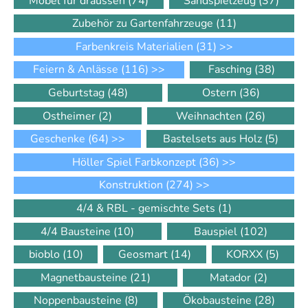
Möbel für draussen
(74)
Sandspielzeug
(37)
Zubehör zu Gartenfahrzeuge
(11)
Farbenkreis Materialien
(31)
>>
Feiern & Anlässe
(116)
>>
Fasching
(38)
Geburtstag
(48)
Ostern
(36)
Ostheimer
(2)
Weihnachten
(26)
Geschenke
(64)
>>
Bastelsets aus Holz
(5)
Höller Spiel Farbkonzept
(36)
>>
Konstruktion
(274)
>>
4/4 & RBL - gemischte Sets
(1)
4/4 Bausteine
(10)
Bauspiel
(102)
bioblo
(10)
Geosmart
(14)
KORXX
(5)
Magnetbausteine
(21)
Matador
(2)
Noppenbausteine
(8)
Ökobausteine
(28)