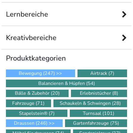
Lernbereiche
Kreativbereiche
Produkt­kategorien
Bewegung
(247)
>>
Airtrack
(7)
Balancieren & Hüpfen
(54)
Bälle & Zubehör
(20)
Erlebnistücher
(8)
Fahrzeuge
(71)
Schaukeln & Schwingen
(28)
Stapelstein®
(7)
Turnsaal
(101)
Draussen
(246)
>>
Gartenfahrzeuge
(75)