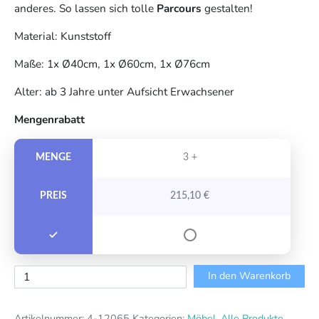
anderes. So lassen sich tolle
Parcours
gestalten!
Material: Kunststoff
Maße: 1x Ø40cm, 1x Ø60cm, 1x Ø76cm
Alter: ab 3 Jahre unter Aufsicht Erwachsener
Mengenrabatt
MENGE
3 +
PREIS
215,10
€
Motorikreifen
In den Warenkorb
3er
Set
Artikelnummer:
4-12065
Kategorien:
Möbel
,
Alle Produkte
,