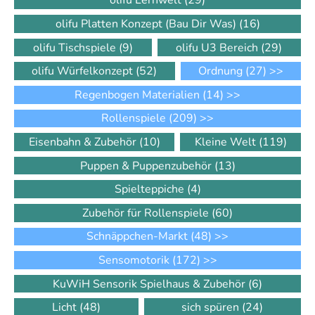
olifu Lernwelt
(29)
olifu Platten Konzept (Bau Dir Was)
(16)
olifu Tischspiele
(9)
olifu U3 Bereich
(29)
olifu Würfelkonzept
(52)
Ordnung
(27)
>>
Regenbogen Materialien
(14)
>>
Rollenspiele
(209)
>>
Eisenbahn & Zubehör
(10)
Kleine Welt
(119)
Puppen & Puppenzubehör
(13)
Spielteppiche
(4)
Zubehör für Rollenspiele
(60)
Schnäppchen-Markt
(48)
>>
Sensomotorik
(172)
>>
KuWiH Sensorik Spielhaus & Zubehör
(6)
Licht
(48)
sich spüren
(24)