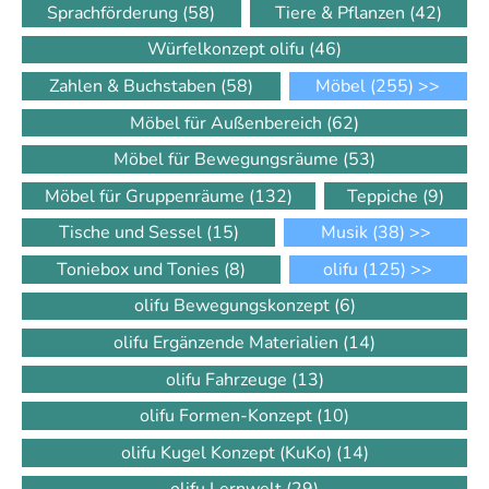
Sprachförderung
(58)
Tiere & Pflanzen
(42)
Würfelkonzept olifu
(46)
Zahlen & Buchstaben
(58)
Möbel
(255)
>>
Möbel für Außenbereich
(62)
Möbel für Bewegungsräume
(53)
Möbel für Gruppenräume
(132)
Teppiche
(9)
Tische und Sessel
(15)
Musik
(38)
>>
Toniebox und Tonies
(8)
olifu
(125)
>>
olifu Bewegungskonzept
(6)
olifu Ergänzende Materialien
(14)
olifu Fahrzeuge
(13)
olifu Formen-Konzept
(10)
olifu Kugel Konzept (KuKo)
(14)