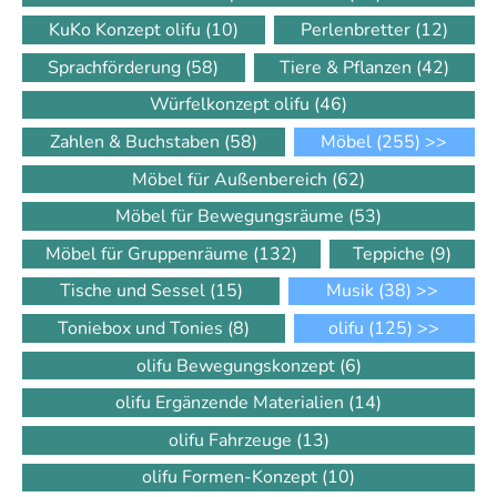
KuKo Konzept olifu
(10)
Perlenbretter
(12)
Sprachförderung
(58)
Tiere & Pflanzen
(42)
Würfelkonzept olifu
(46)
Zahlen & Buchstaben
(58)
Möbel
(255)
>>
Möbel für Außenbereich
(62)
Möbel für Bewegungsräume
(53)
Möbel für Gruppenräume
(132)
Teppiche
(9)
Tische und Sessel
(15)
Musik
(38)
>>
Toniebox und Tonies
(8)
olifu
(125)
>>
olifu Bewegungskonzept
(6)
olifu Ergänzende Materialien
(14)
olifu Fahrzeuge
(13)
olifu Formen-Konzept
(10)