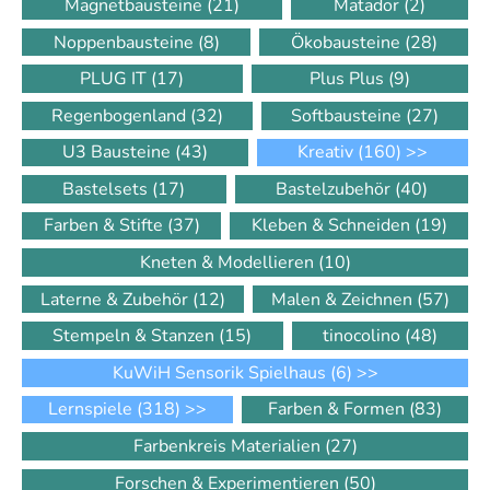
Magnetbausteine
(21)
Matador
(2)
Noppenbausteine
(8)
Ökobausteine
(28)
PLUG IT
(17)
Plus Plus
(9)
Regenbogenland
(32)
Softbausteine
(27)
U3 Bausteine
(43)
Kreativ
(160)
>>
Bastelsets
(17)
Bastelzubehör
(40)
Farben & Stifte
(37)
Kleben & Schneiden
(19)
Kneten & Modellieren
(10)
Laterne & Zubehör
(12)
Malen & Zeichnen
(57)
Stempeln & Stanzen
(15)
tinocolino
(48)
KuWiH Sensorik Spielhaus
(6)
>>
Lernspiele
(318)
>>
Farben & Formen
(83)
Farbenkreis Materialien
(27)
Forschen & Experimentieren
(50)