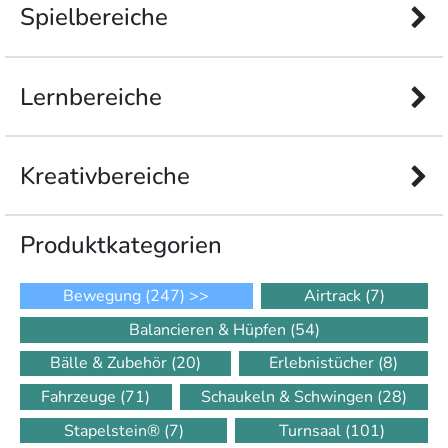
Spielbereiche
Lernbereiche
Kreativbereiche
Produkt­kategorien
Bewegung
(247)
>>
Airtrack
(7)
Balancieren & Hüpfen
(54)
Bälle & Zubehör
(20)
Erlebnistücher
(8)
Fahrzeuge
(71)
Schaukeln & Schwingen
(28)
Stapelstein®
(7)
Turnsaal
(101)