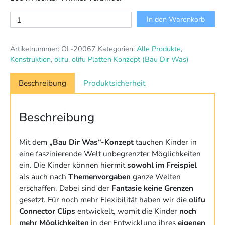
olifu
In den Warenkorb
Connector
Clips
Artikelnummer:
OL-20067
Kategorien:
Alle Produkte
,
550-
Konstruktion
,
olifu
,
olifu Platten Konzept (Bau Dir Was)
teilig
Menge
Beschreibung
Produktsicherheit
Beschreibung
Mit dem
„Bau Dir Was“-Konzept
tauchen Kinder in
eine faszinierende Welt unbegrenzter Möglichkeiten
ein. Die Kinder können hiermit
sowohl im Freispiel
als auch nach
Themenvorgaben
ganze Welten
erschaffen. Dabei sind der
Fantasie keine Grenzen
gesetzt. Für noch mehr Flexibilität haben wir die
olifu
Connector Clips
entwickelt, womit die Kinder
noch
mehr Möglichkeiten
in der Entwicklung ihres
eigenen