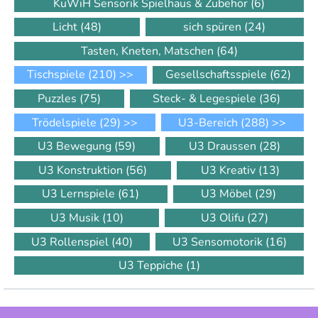
KuWiH Sensorik Spielhaus & Zubehör
(6)
Licht
(48)
sich spüren
(24)
Tasten, Kneten, Matschen
(64)
Tischspiele
(210)
>>
Gesellschaftsspiele
(62)
Puzzles
(75)
Steck- & Legespiele
(36)
Trödelspiele
(29)
>>
U3-Bereich
(288)
>>
U3 Bewegung
(59)
U3 Draussen
(28)
U3 Konstruktion
(56)
U3 Kreativ
(13)
U3 Lernspiele
(61)
U3 Möbel
(29)
U3 Musik
(10)
U3 Olifu
(27)
U3 Rollenspiel
(40)
U3 Sensomotorik
(16)
U3 Teppiche
(1)