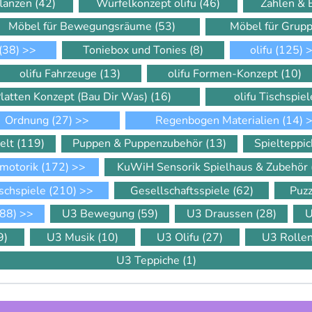
flanzen
(42)
Würfelkonzept olifu
(46)
Zahlen &
Möbel für Bewegungsräume
(53)
Möbel für Gru
(38)
>>
Toniebox und Tonies
(8)
olifu
(125)
>
olifu Fahrzeuge
(13)
olifu Formen-Konzept
(10)
Platten Konzept (Bau Dir Was)
(16)
olifu Tischspie
Ordnung
(27)
>>
Regenbogen Materialien
(14)
>
elt
(119)
Puppen & Puppenzubehör
(13)
Spielteppi
motorik
(172)
>>
KuWiH Sensorik Spielhaus & Zubehör
schspiele
(210)
>>
Gesellschaftsspiele
(62)
Puz
88)
>>
U3 Bewegung
(59)
U3 Draussen
(28)
U
9)
U3 Musik
(10)
U3 Olifu
(27)
U3 Rolle
U3 Teppiche
(1)