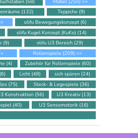
 Buchstaben
(58)
Möbel
(255)
>>
ppenräume
(132)
Teppiche
(9)
>
olifu Bewegungskonzept
(6)
olifu Kugel Konzept (KuKo)
(14)
le
(9)
olifu U3 Bereich
(29)
>
Rollenspiele
(209)
>>
che
(4)
Zubehör für Rollenspiele
(60)
(6)
Licht
(48)
sich spüren
(24)
zles
(75)
Steck- & Legespiele
(36)
3 Konstruktion
(56)
U3 Kreativ
(13)
nspiel
(40)
U3 Sensomotorik
(16)