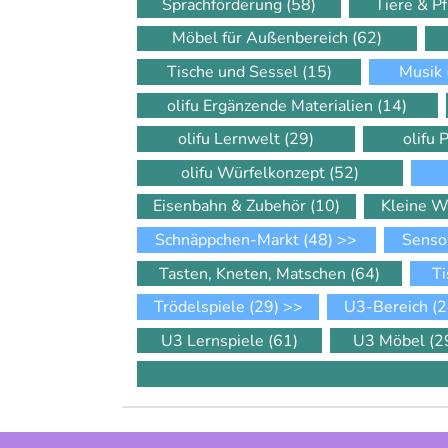
Sprachförderung
(58)
Tiere & P
Möbel für Außenbereich
(62)
Tische und Sessel
(15)
Musik
olifu Ergänzende Materialien
(14)
olifu Lernwelt
(29)
olifu 
olifu Würfelkonzept
(52)
Eisenbahn & Zubehör
(10)
Kleine W
Schnäppchen-Markt
(48)
>>
Senso
Tasten, Kneten, Matschen
(64)
Ti
Trödelspiele
(29)
>>
U3-Bereich
(2
U3 Lernspiele
(61)
U3 Möbel
(2