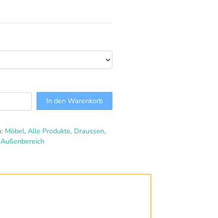
In den Warenkorb
n:
Möbel
,
Alle Produkte
,
Draussen
,
 Außenbereich