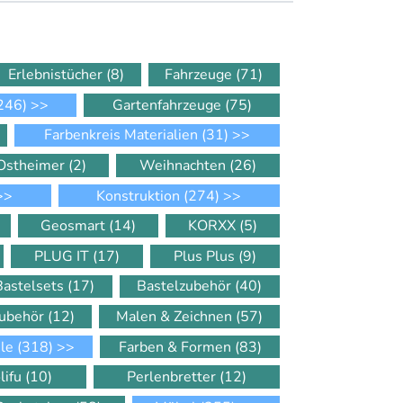
Erlebnistücher
(8)
Fahrzeuge
(71)
246)
>>
Gartenfahrzeuge
(75)
Farbenkreis Materialien
(31)
>>
Ostheimer
(2)
Weihnachten
(26)
>>
Konstruktion
(274)
>>
Geosmart
(14)
KORXX
(5)
PLUG IT
(17)
Plus Plus
(9)
Bastelsets
(17)
Bastelzubehör
(40)
Zubehör
(12)
Malen & Zeichnen
(57)
ele
(318)
>>
Farben & Formen
(83)
lifu
(10)
Perlenbretter
(12)