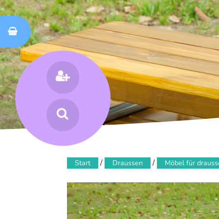
Skip
spielen bewegen fühlen
Spielbereiche Haas
to
content
Suchen
nach:
/
/
Start
Draussen
Möbel für draus