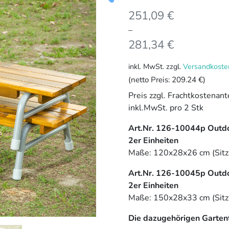
251,09
€
–
281,34
€
inkl. MwSt.
zzgl.
Versandkoste
(netto Preis:
209.24 €
)
Preis zzgl. Frachtkostenan
inkl.MwSt. pro 2 Stk
Art.Nr. 126-10044p Outdoo
2er Einheiten
Maße: 120x28x26 cm (Sit
Art.Nr. 126-10045p Outdoo
2er Einheiten
Maße: 150x28x33 cm (Sit
Die dazugehörigen Gartent