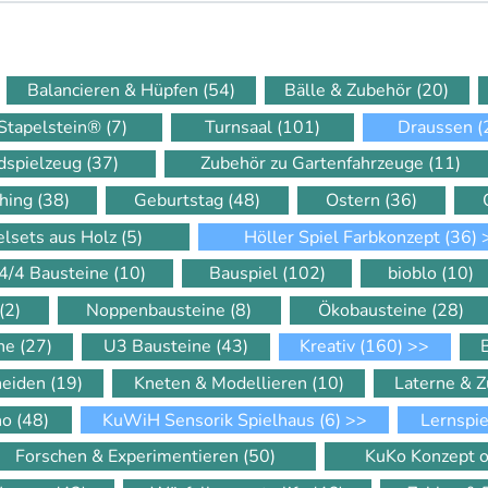
Balancieren & Hüpfen
(54)
Bälle & Zubehör
(20)
Stapelstein®
(7)
Turnsaal
(101)
Draussen
(
dspielzeug
(37)
Zubehör zu Gartenfahrzeuge
(11)
hing
(38)
Geburtstag
(48)
Ostern
(36)
elsets aus Holz
(5)
Höller Spiel Farbkonzept
(36)
4/4 Bausteine
(10)
Bauspiel
(102)
bioblo
(10)
(2)
Noppenbausteine
(8)
Ökobausteine
(28)
ine
(27)
U3 Bausteine
(43)
Kreativ
(160)
>>
neiden
(19)
Kneten & Modellieren
(10)
Laterne & 
ino
(48)
KuWiH Sensorik Spielhaus
(6)
>>
Lernspi
Forschen & Experimentieren
(50)
KuKo Konzept o