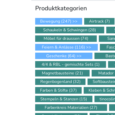
Produkt­kategorien
Bewegung
(247)
>>
Airtrack
(7)
Schaukeln & Schwingen
(28)
Möbel für draussen
(74)
San
Feiern & Anlässe
(116)
>>
Fasc
Geschenke
(64)
>>
Bast
4/4 & RBL - gemischte Sets
(1)
Magnetbausteine
(21)
Matador
Regenbogenland
(32)
Softbauste
Farben & Stifte
(37)
Kleben & Sch
Stempeln & Stanzen
(15)
tinocol
Farbenkreis Materialien
(27)