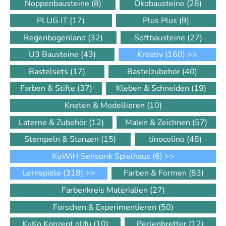
Noppenbausteine
(8)
Ökobausteine
(28)
PLUG IT
(17)
Plus Plus
(9)
Regenbogenland
(32)
Softbausteine
(27)
U3 Bausteine
(43)
Kreativ
(160)
>>
Bastelsets
(17)
Bastelzubehör
(40)
Farben & Stifte
(37)
Kleben & Schneiden
(19)
Kneten & Modellieren
(10)
Laterne & Zubehör
(12)
Malen & Zeichnen
(57)
Stempeln & Stanzen
(15)
tinocolino
(48)
KuWiH Sensorik Spielhaus
(6)
>>
Lernspiele
(318)
>>
Farben & Formen
(83)
Farbenkreis Materialien
(27)
Forschen & Experimentieren
(50)
KuKo Konzept olifu
(10)
Perlenbretter
(12)