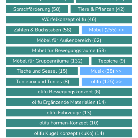
Sprachförderung
(58)
Tiere & Pflanzen
(42)
Würfelkonzept olifu
(46)
Zahlen & Buchstaben
(58)
Möbel
(255)
>>
Möbel für Außenbereich
(62)
Möbel für Bewegungsräume
(53)
Möbel für Gruppenräume
(132)
Teppiche
(9)
Tische und Sessel
(15)
Musik
(38)
>>
Toniebox und Tonies
(8)
olifu
(125)
>>
olifu Bewegungskonzept
(6)
olifu Ergänzende Materialien
(14)
olifu Fahrzeuge
(13)
olifu Formen-Konzept
(10)
olifu Kugel Konzept (KuKo)
(14)