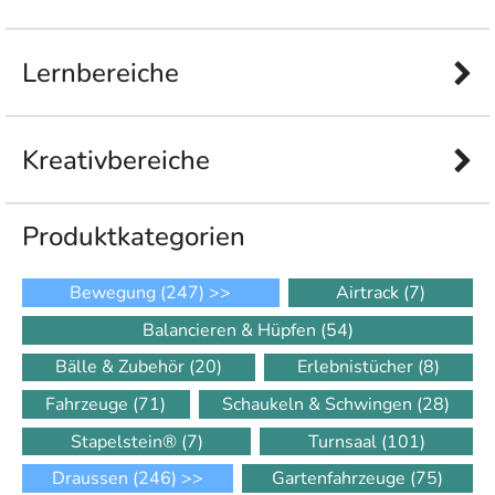
Lernbereiche
Kreativbereiche
Produkt­kategorien
Bewegung
(247)
>>
Airtrack
(7)
Balancieren & Hüpfen
(54)
Bälle & Zubehör
(20)
Erlebnistücher
(8)
Fahrzeuge
(71)
Schaukeln & Schwingen
(28)
Stapelstein®
(7)
Turnsaal
(101)
Draussen
(246)
>>
Gartenfahrzeuge
(75)