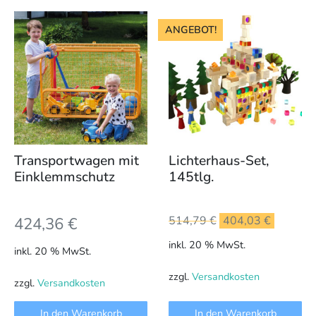
ANGEBOT!
Transportwagen mit
Lichterhaus-Set,
Einklemmschutz
145tlg.
Ursprünglicher
Aktuell
424,36
€
514,79
€
404,03
€
Preis
Preis
inkl. 20 % MwSt.
inkl. 20 % MwSt.
war:
ist:
514,79 €
404,03 
zzgl.
Versandkosten
zzgl.
Versandkosten
In den Warenkorb
In den Warenkorb