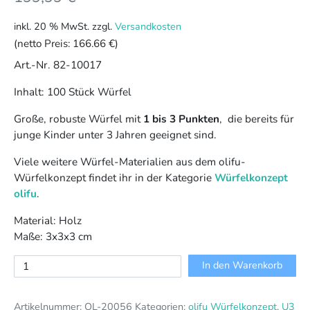
inkl. 20 % MwSt.
zzgl.
Versandkosten
(netto Preis:
166.66 €
)
Art.-Nr. 82-10017
Inhalt: 100 Stück Würfel
Große, robuste Würfel mit
1 bis 3 Punkten
, die bereits für
junge Kinder unter 3 Jahren geeignet sind.
Viele weitere Würfel-Materialien aus dem olifu-
Würfelkonzept findet ihr in der Kategorie
Würfelkonzept
olifu
.
Material: Holz
Maße: 3x3x3 cm
Punktewürfel
In den Warenkorb
1-
3,
Artikelnummer:
OL-20056
Kategorien:
olifu Würfelkonzept
,
U3