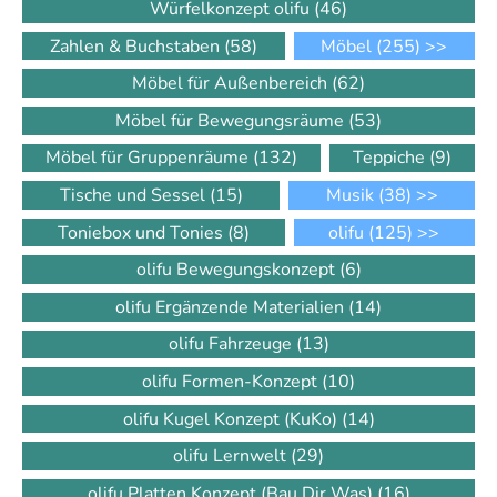
Würfelkonzept olifu
(46)
Zahlen & Buchstaben
(58)
Möbel
(255)
>>
Möbel für Außenbereich
(62)
Möbel für Bewegungsräume
(53)
Möbel für Gruppenräume
(132)
Teppiche
(9)
Tische und Sessel
(15)
Musik
(38)
>>
Toniebox und Tonies
(8)
olifu
(125)
>>
olifu Bewegungskonzept
(6)
olifu Ergänzende Materialien
(14)
olifu Fahrzeuge
(13)
olifu Formen-Konzept
(10)
olifu Kugel Konzept (KuKo)
(14)
olifu Lernwelt
(29)
olifu Platten Konzept (Bau Dir Was)
(16)