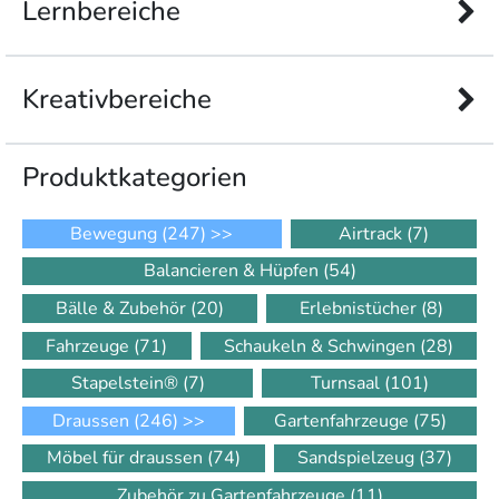
Lernbereiche
Kreativbereiche
Produkt­kategorien
Bewegung
(247)
>>
Airtrack
(7)
Balancieren & Hüpfen
(54)
Bälle & Zubehör
(20)
Erlebnistücher
(8)
Fahrzeuge
(71)
Schaukeln & Schwingen
(28)
Stapelstein®
(7)
Turnsaal
(101)
Draussen
(246)
>>
Gartenfahrzeuge
(75)
Möbel für draussen
(74)
Sandspielzeug
(37)
Zubehör zu Gartenfahrzeuge
(11)