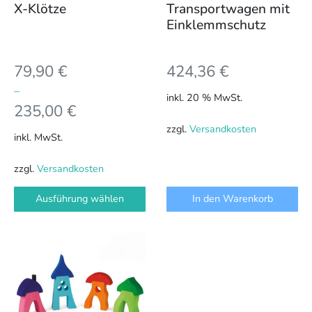
können
X-Klötze
Transportwagen mit
auf
Einklemmschutz
der
Produktseite
79,90
€
424,36
€
gewählt
werden
–
inkl. 20 % MwSt.
235,00
€
zzgl.
Versandkosten
inkl. MwSt.
zzgl.
Versandkosten
Ausführung wählen
In den Warenkorb
Dieses
Produkt
weist
mehrere
Varianten