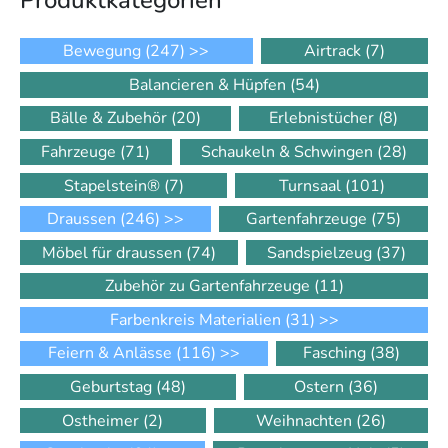
Produkt­kategorien
Bewegung
(247)
>>
Airtrack
(7)
Balancieren & Hüpfen
(54)
Bälle & Zubehör
(20)
Erlebnistücher
(8)
Fahrzeuge
(71)
Schaukeln & Schwingen
(28)
Stapelstein®
(7)
Turnsaal
(101)
Draussen
(246)
>>
Gartenfahrzeuge
(75)
Möbel für draussen
(74)
Sandspielzeug
(37)
Zubehör zu Gartenfahrzeuge
(11)
Farbenkreis Materialien
(31)
>>
Feiern & Anlässe
(116)
>>
Fasching
(38)
Geburtstag
(48)
Ostern
(36)
Ostheimer
(2)
Weihnachten
(26)