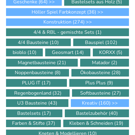
Geschenke
(64)
>>
Bastelsets aus Holz
(5)
Höller Spiel Farbkonzept
(36)
>>
Konstruktion
(274)
>>
4/4 & RBL - gemischte Sets
(1)
4/4 Bausteine
(10)
Bauspiel
(102)
bioblo
(10)
Geosmart
(14)
KORXX
(5)
Magnetbausteine
(21)
Matador
(2)
Noppenbausteine
(8)
Ökobausteine
(28)
PLUG IT
(17)
Plus Plus
(9)
Regenbogenland
(32)
Softbausteine
(27)
U3 Bausteine
(43)
Kreativ
(160)
>>
Bastelsets
(17)
Bastelzubehör
(40)
Farben & Stifte
(37)
Kleben & Schneiden
(19)
Kneten & Modellieren
(10)