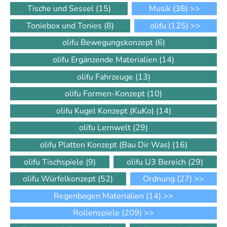
Tische und Sessel
(15)
Musik
(38)
>>
Toniebox und Tonies
(8)
olifu
(125)
>>
olifu Bewegungskonzept
(6)
olifu Ergänzende Materialien
(14)
olifu Fahrzeuge
(13)
olifu Formen-Konzept
(10)
olifu Kugel Konzept (KuKo)
(14)
olifu Lernwelt
(29)
olifu Platten Konzept (Bau Dir Was)
(16)
olifu Tischspiele
(9)
olifu U3 Bereich
(29)
olifu Würfelkonzept
(52)
Ordnung
(27)
>>
Regenbogen Materialien
(14)
>>
Rollenspiele
(209)
>>