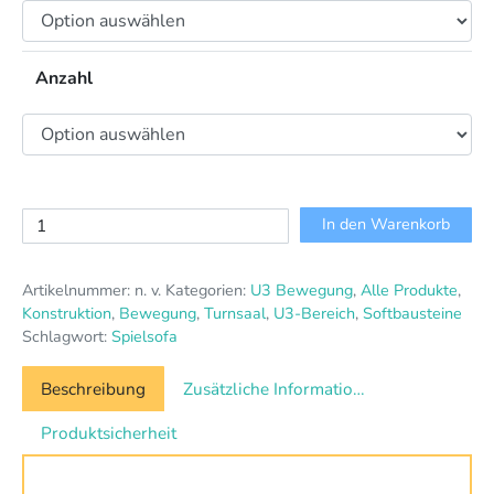
Anzahl
RIWI
In den Warenkorb
Riesen-
Softbausteine
Artikelnummer:
n. v.
Kategorien:
U3 Bewegung
,
Alle Produkte
,
Menge
Konstruktion
,
Bewegung
,
Turnsaal
,
U3-Bereich
,
Softbausteine
Schlagwort:
Spielsofa
Beschreibung
Zusätzliche Informationen
Produktsicherheit