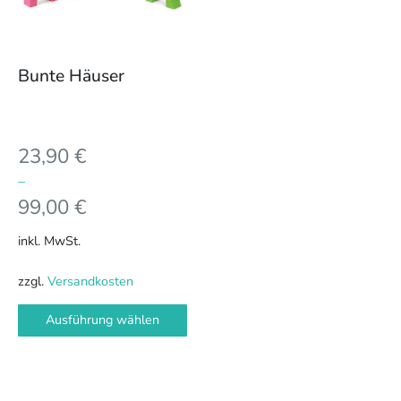
auf.
Die
Optionen
können
Bunte Häuser
auf
der
Produktseite
23,90
€
gewählt
werden
–
99,00
€
inkl. MwSt.
zzgl.
Versandkosten
Ausführung wählen