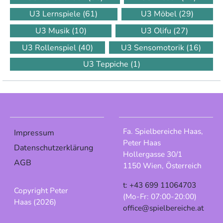
U3 Lernspiele
(61)
U3 Möbel
(29)
U3 Musik
(10)
U3 Olifu
(27)
U3 Rollenspiel
(40)
U3 Sensomotorik
(16)
U3 Teppiche
(1)
Fa. Spielbereiche Haas,
Impressum
Peter Haas
Datenschutzerklärung
Hollergasse 30/1
AGB
1150 Wien, Österreich
t: +43 699 11064703
Copyright Peter
(Mo-Fr: 07:00-20:00)
Haas (2026)
office@spielbereiche.at