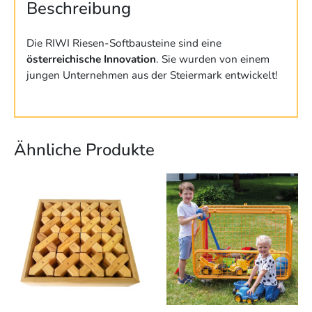
Beschreibung
Die RIWI Riesen-Softbausteine sind eine
österreichische Innovation
. Sie wurden von einem
jungen Unternehmen aus der Steiermark entwickelt!
Ähnliche Produkte
Dieses
Produkt
weist
mehrere
Varianten
auf.
Die
Optionen