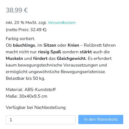
38,99
€
inkl. 20 % MwSt.
zzgl.
Versandkosten
(netto Preis:
32.49 €
)
Farbig sortiert.
Ob
bäuchlings
, im
Sitzen
oder
Knien
– Rollbrett fahren
macht nicht nur
riesig Spaß
sondern
stärkt
auch die
Muskeln
und
fördert
das
Gleichgewicht.
Es erfordert
kaum bewegungstechnische Voraussetzungen und
ermöglicht ungewöhnliche Bewegungserlebnisse.
Belastbar bis 50 kg.
Material: ABS-Kunststoff
Maße: 30x40x9,5 cm
Verfügbar bei Nachbestellung
Rollbrett
In den Warenkorb
Menge