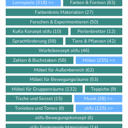
Lernspiele
(318)
>>
Farben & Formen
(83)
Farbenkreis Materialien
(27)
Forschen & Experimentieren
(50)
KuKo Konzept olifu
(10)
Perlenbretter
(12)
Sprachförderung
(58)
Tiere & Pflanzen
(42)
Würfelkonzept olifu
(46)
Zahlen & Buchstaben
(58)
Möbel
(255)
>>
Möbel für Außenbereich
(62)
Möbel für Bewegungsräume
(53)
Möbel für Gruppenräume
(132)
Teppiche
(9)
Tische und Sessel
(15)
Musik
(38)
>>
Toniebox und Tonies
(8)
olifu
(125)
>>
olifu Bewegungskonzept
(6)
olifu Ergänzende Materialien
(14)