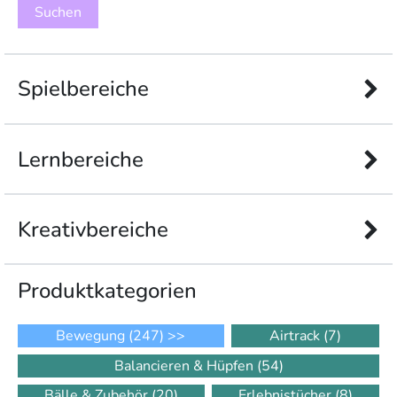
Spielbereiche
Lernbereiche
Kreativbereiche
Produkt­kategorien
Bewegung
(247)
>>
Airtrack
(7)
Balancieren & Hüpfen
(54)
Bälle & Zubehör
(20)
Erlebnistücher
(8)