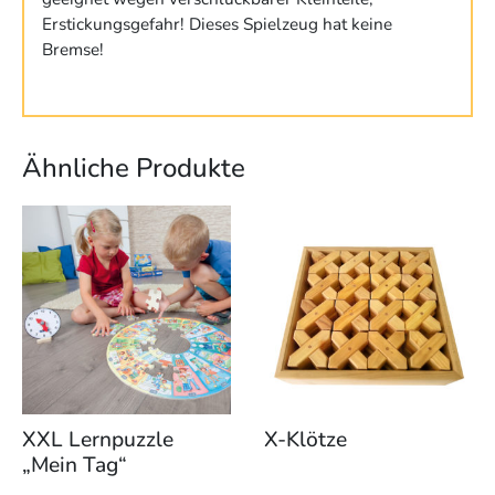
Erstickungsgefahr! Dieses Spielzeug hat keine
Bremse!
Ähnliche Produkte
Dieses
Produkt
weist
mehrere
Varianten
auf.
Die
Optionen
können
XXL Lernpuzzle
X-Klötze
auf
„Mein Tag“
der