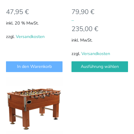
Produktseite
47,95
€
79,90
€
gewählt
werden
–
inkl. 20 % MwSt.
235,00
€
zzgl.
Versandkosten
inkl. MwSt.
zzgl.
Versandkosten
In den Warenkorb
Ausführung wählen