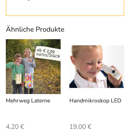
Ähnliche Produkte
Dieses
Produkt
weist
mehrere
Varianten
auf.
Die
Optionen
können
Mehrweg Laterne
Handmikroskop LED
auf
der
Produktseite
4,20
€
19,00
€
gewählt