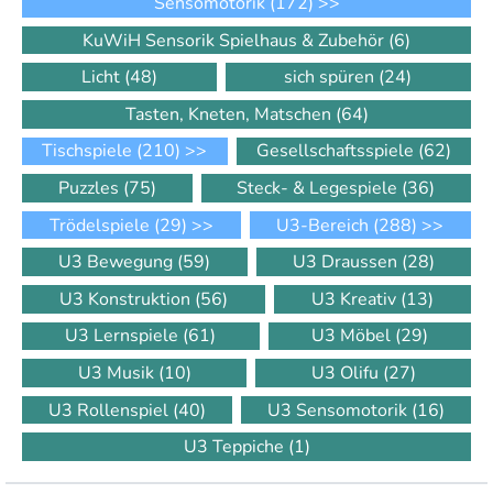
Sensomotorik
(172)
>>
KuWiH Sensorik Spielhaus & Zubehör
(6)
Licht
(48)
sich spüren
(24)
Tasten, Kneten, Matschen
(64)
Tischspiele
(210)
>>
Gesellschaftsspiele
(62)
Puzzles
(75)
Steck- & Legespiele
(36)
Trödelspiele
(29)
>>
U3-Bereich
(288)
>>
U3 Bewegung
(59)
U3 Draussen
(28)
U3 Konstruktion
(56)
U3 Kreativ
(13)
U3 Lernspiele
(61)
U3 Möbel
(29)
U3 Musik
(10)
U3 Olifu
(27)
U3 Rollenspiel
(40)
U3 Sensomotorik
(16)
U3 Teppiche
(1)