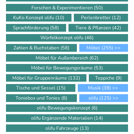
Forschen & Experimentieren
(50)
KuKo Konzept olifu
(10)
Perlenbretter
(12)
Sprachförderung
(58)
Tiere & Pflanzen
(42)
Würfelkonzept olifu
(46)
Zahlen & Buchstaben
(58)
Möbel
(255)
>>
Möbel für Außenbereich
(62)
Möbel für Bewegungsräume
(53)
Möbel für Gruppenräume
(132)
Teppiche
(9)
Tische und Sessel
(15)
Musik
(38)
>>
Toniebox und Tonies
(8)
olifu
(125)
>>
olifu Bewegungskonzept
(6)
olifu Ergänzende Materialien
(14)
olifu Fahrzeuge
(13)