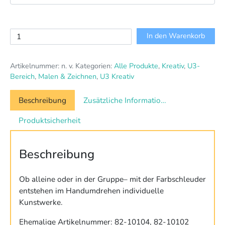
Rundpapier
In den Warenkorb
und
Rundfolie
Artikelnummer:
n. v.
Kategorien:
Alle Produkte
,
Kreativ
,
U3-
für
Bereich
,
Malen & Zeichnen
,
U3 Kreativ
Farbschleuder
Menge
Beschreibung
Zusätzliche Informationen
Produktsicherheit
Beschreibung
Ob alleine oder in der Gruppe– mit der Farbschleuder
entstehen im Handumdrehen individuelle
Kunstwerke.
Ehemalige Artikelnummer: 82-10104, 82-10102