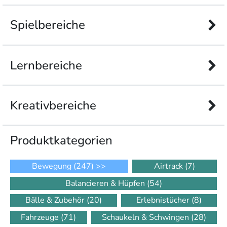
Spielbereiche
Lernbereiche
Kreativbereiche
Produkt­kategorien
Bewegung
(247)
>>
Airtrack
(7)
Balancieren & Hüpfen
(54)
Bälle & Zubehör
(20)
Erlebnistücher
(8)
Fahrzeuge
(71)
Schaukeln & Schwingen
(28)