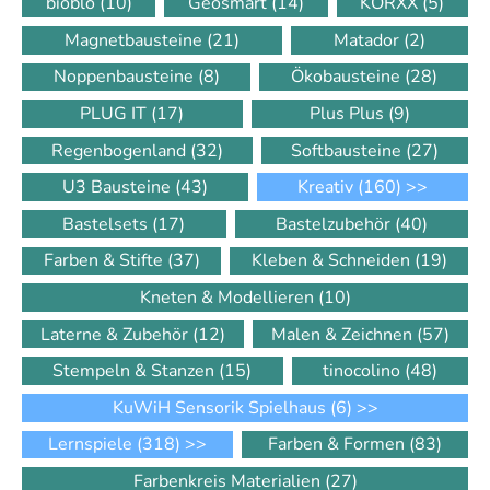
bioblo
(10)
Geosmart
(14)
KORXX
(5)
Magnetbausteine
(21)
Matador
(2)
Noppenbausteine
(8)
Ökobausteine
(28)
PLUG IT
(17)
Plus Plus
(9)
Regenbogenland
(32)
Softbausteine
(27)
U3 Bausteine
(43)
Kreativ
(160)
>>
Bastelsets
(17)
Bastelzubehör
(40)
Farben & Stifte
(37)
Kleben & Schneiden
(19)
Kneten & Modellieren
(10)
Laterne & Zubehör
(12)
Malen & Zeichnen
(57)
Stempeln & Stanzen
(15)
tinocolino
(48)
KuWiH Sensorik Spielhaus
(6)
>>
Lernspiele
(318)
>>
Farben & Formen
(83)
Farbenkreis Materialien
(27)