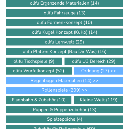
olifu Ergänzende Materialien
(14)
olifu Fahrzeuge
(13)
olifu Formen-Konzept
(10)
olifu Kugel Konzept (KuKo)
(14)
olifu Lernwelt
(29)
olifu Platten Konzept (Bau Dir Was)
(16)
olifu Tischspiele
(9)
olifu U3 Bereich
(29)
olifu Würfelkonzept
(52)
Ordnung
(27)
>>
Regenbogen Materialien
(14)
>>
Rollenspiele
(209)
>>
Eisenbahn & Zubehör
(10)
Kleine Welt
(119)
Puppen & Puppenzubehör
(13)
Spielteppiche
(4)
Zubehör für Rollenspiele
(60)