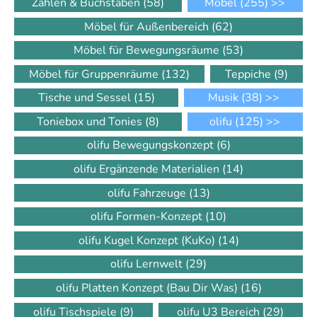
Zahlen & Buchstaben
(58)
Möbel
(255)
>>
Möbel für Außenbereich
(62)
Möbel für Bewegungsräume
(53)
Möbel für Gruppenräume
(132)
Teppiche
(9)
Tische und Sessel
(15)
Musik
(38)
>>
Toniebox und Tonies
(8)
olifu
(125)
>>
olifu Bewegungskonzept
(6)
olifu Ergänzende Materialien
(14)
olifu Fahrzeuge
(13)
olifu Formen-Konzept
(10)
olifu Kugel Konzept (KuKo)
(14)
olifu Lernwelt
(29)
olifu Platten Konzept (Bau Dir Was)
(16)
olifu Tischspiele
(9)
olifu U3 Bereich
(29)