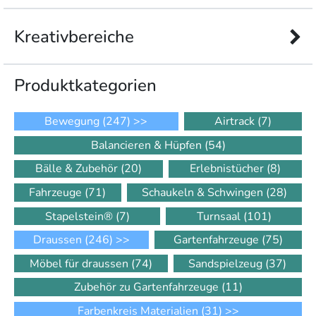
Kreativbereiche
Produkt­kategorien
Bewegung
(247)
>>
Airtrack
(7)
Balancieren & Hüpfen
(54)
Bälle & Zubehör
(20)
Erlebnistücher
(8)
Fahrzeuge
(71)
Schaukeln & Schwingen
(28)
Stapelstein®
(7)
Turnsaal
(101)
Draussen
(246)
>>
Gartenfahrzeuge
(75)
Möbel für draussen
(74)
Sandspielzeug
(37)
Zubehör zu Gartenfahrzeuge
(11)
Farbenkreis Materialien
(31)
>>