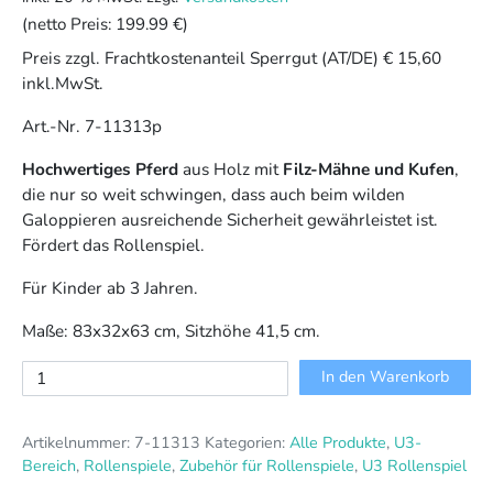
(netto Preis:
199.99 €
)
Preis zzgl. Frachtkostenanteil Sperrgut (AT/DE) € 15,60
inkl.MwSt.
Art.-Nr. 7-11313p
Hochwertiges Pferd
aus Holz mit
Filz-Mähne und Kufen
,
die nur so weit schwingen, dass auch beim wilden
Galoppieren ausreichende Sicherheit gewährleistet ist.
Fördert das Rollenspiel.
Für Kinder ab 3 Jahren.
Maße: 83x32x63 cm, Sitzhöhe 41,5 cm.
Schaukelpferd
In den Warenkorb
Menge
Artikelnummer:
7-11313
Kategorien:
Alle Produkte
,
U3-
Bereich
,
Rollenspiele
,
Zubehör für Rollenspiele
,
U3 Rollenspiel