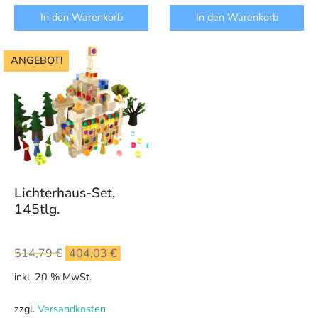
In den Warenkorb
In den Warenkorb
ANGEBOT!
Lichterhaus-Set,
145tlg.
Ursprünglicher
Aktueller
514,79
€
404,03
€
Preis
Preis
inkl. 20 % MwSt.
war:
ist:
514,79 €
404,03 €.
zzgl.
Versandkosten