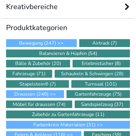
Kreativbereiche
Produkt­kategorien
Bewegung
(247)
>>
Airtrack
(7)
Balancieren & Hüpfen
(54)
Bälle & Zubehör
(20)
Erlebnistücher
(8)
Fahrzeuge
(71)
Schaukeln & Schwingen
(28)
Stapelstein®
(7)
Turnsaal
(101)
Draussen
(246)
>>
Gartenfahrzeuge
(75)
Möbel für draussen
(74)
Sandspielzeug
(37)
Zubehör zu Gartenfahrzeuge
(11)
Farbenkreis Materialien
(31)
>>
Feiern & Anlässe
(116)
>>
Fasching
(38)