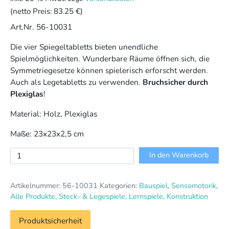
(netto Preis:
83.25 €
)
Art.Nr. 56-10031
Die vier Spiegeltabletts bieten unendliche
Spielmöglichkeiten. Wunderbare Räume öffnen sich, die
Symmetriegesetze können spielerisch erforscht werden.
Auch als Legetabletts zu verwenden.
Bruchsicher durch
Plexiglas
!
Material: Holz, Plexiglas
Maße: 23x23x2,5 cm
Spiegeltabletts,
In den Warenkorb
4
Stück
Artikelnummer:
56-10031
Kategorien:
Bauspiel
,
Sensomotorik
,
Menge
Alle Produkte
,
Steck- & Legespiele
,
Lernspiele
,
Konstruktion
Produktsicherheit