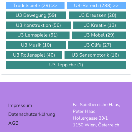
Trödelspiele
(29)
>>
U3-Bereich
(288)
>>
U3 Bewegung
(59)
U3 Draussen
(28)
U3 Konstruktion
(56)
U3 Kreativ
(13)
U3 Lernspiele
(61)
U3 Möbel
(29)
U3 Musik
(10)
U3 Olifu
(27)
U3 Rollenspiel
(40)
U3 Sensomotorik
(16)
U3 Teppiche
(1)
Fa. Spielbereiche Haas,
Impressum
Peter Haas
Datenschutzerklärung
Hollergasse 30/1
AGB
1150 Wien, Österreich