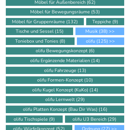
Möbel für Außenbereich
(62)
Möbel für Bewegungsräume
(53)
Möbel für Gruppenräume
(132)
Teppiche
(9)
Tische und Sessel
(15)
Musik
(38)
>>
Toniebox und Tonies
(8)
olifu
(125)
>>
olifu Bewegungskonzept
(6)
olifu Ergänzende Materialien
(14)
olifu Fahrzeuge
(13)
olifu Formen-Konzept
(10)
olifu Kugel Konzept (KuKo)
(14)
olifu Lernwelt
(29)
olifu Platten Konzept (Bau Dir Was)
(16)
olifu Tischspiele
(9)
olifu U3 Bereich
(29)
olifu Würfelkonzept
(52)
Ordnung
(27)
>>