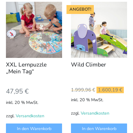
ANGEBOT!
XXL Lernpuzzle
Wild Climber
„Mein Tag“
Ursprünglicher
Aktu
47,95
€
1.999,96
€
1.600,19
€
Preis
Prei
inkl. 20 % MwSt.
inkl. 20 % MwSt.
war:
ist:
1.999,96 €
1.60
zzgl.
Versandkosten
zzgl.
Versandkosten
In den Warenkorb
In den Warenkorb