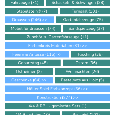
Fahrzeuge
(71)
Schaukeln & Schwingen
(28)
Stapelstein®
(7)
Turnsaal
(101)
Draussen
(246)
>>
Gartenfahrzeuge
(75)
Möbel für draussen
(74)
Sandspielzeug
(37)
Zubehör zu Gartenfahrzeuge
(11)
Farbenkreis Materialien
(31)
>>
Feiern & Anlässe
(116)
>>
Fasching
(38)
Geburtstag
(48)
Ostern
(36)
Ostheimer
(2)
Weihnachten
(26)
Geschenke
(64)
>>
Bastelsets aus Holz
(5)
Höller Spiel Farbkonzept
(36)
>>
Konstruktion
(274)
>>
4/4 & RBL - gemischte Sets
(1)
4/4 Bausteine
(10)
Bauspiel
(102)