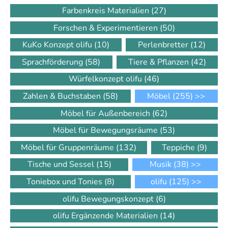
Farbenkreis Materialien
(27)
Forschen & Experimentieren
(50)
KuKo Konzept olifu
(10)
Perlenbretter
(12)
Sprachförderung
(58)
Tiere & Pflanzen
(42)
Würfelkonzept olifu
(46)
Zahlen & Buchstaben
(58)
Möbel
(255)
>>
Möbel für Außenbereich
(62)
Möbel für Bewegungsräume
(53)
Möbel für Gruppenräume
(132)
Teppiche
(9)
Tische und Sessel
(15)
Musik
(38)
>>
Toniebox und Tonies
(8)
olifu
(125)
>>
olifu Bewegungskonzept
(6)
olifu Ergänzende Materialien
(14)