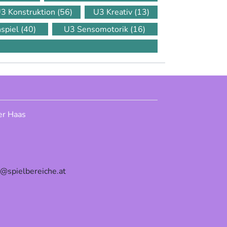
3 Konstruktion
(56)
U3 Kreativ
(13)
nspiel
(40)
U3 Sensomotorik
(16)
er Haas
e@spielbereiche.at