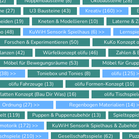
(2)
Noppenbausteine
(8)
Ökobausteine
(28)
ine
(27)
U3 Bausteine
(43)
Kreativ
(160)
>>
neiden
(19)
Kneten & Modellieren
(10)
Laterne & 
ino
(48)
KuWiH Sensorik Spielhaus
(6)
>>
Lernspi
Forschen & Experimentieren
(50)
KuKo Konzept o
flanzen
(42)
Würfelkonzept olifu
(46)
Zahlen &
Möbel für Bewegungsräume
(53)
Möbel für Gru
(38)
>>
Toniebox und Tonies
(8)
olifu
(125)
>
olifu Fahrzeuge
(13)
olifu Formen-Konzept
(10)
Platten Konzept (Bau Dir Was)
(16)
olifu Tischspie
Ordnung
(27)
>>
Regenbogen Materialien
(14)
>
elt
(119)
Puppen & Puppenzubehör
(13)
Spielteppi
motorik
(172)
>>
KuWiH Sensorik Spielhaus & Zubehör
schspiele
(210)
>>
Gesellschaftsspiele
(62)
Puz