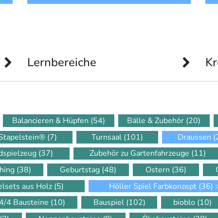
Lernbereiche
Kr
Balancieren & Hüpfen
(54)
Bälle & Zubehör
(20)
Stapelstein®
(7)
Turnsaal
(101)
Draussen
(
dspielzeug
(37)
Zubehör zu Gartenfahrzeuge
(11)
hing
(38)
Geburtstag
(48)
Ostern
(36)
elsets aus Holz
(5)
Höller Spiel Farbkonzept
(36)
4/4 Bausteine
(10)
Bauspiel
(102)
bioblo
(10)