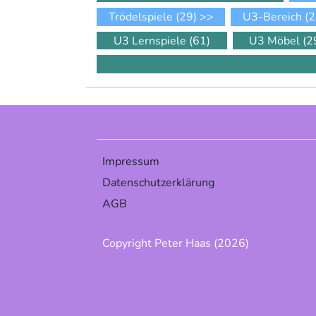
Trödelspiele
(29)
>>
U3-Bereich
(2
U3 Lernspiele
(61)
U3 Möbel
(2
Impressum
Datenschutzerklärung
AGB
Copyright Peter Haas (2026)