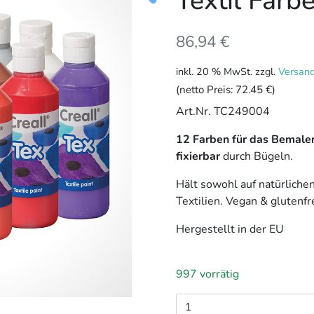
Textil Farb
86,94
€
inkl. 20 % MwSt.
zzgl.
Versan
(netto Preis:
72.45 €
)
Art.Nr. TC249004
12 Farben für das Bemalen
fixierbar
durch Bügeln.
Hält sowohl auf natürliche
Textilien. Vegan & glutenfre
Hergestellt in der EU
997 vorrätig
Textil