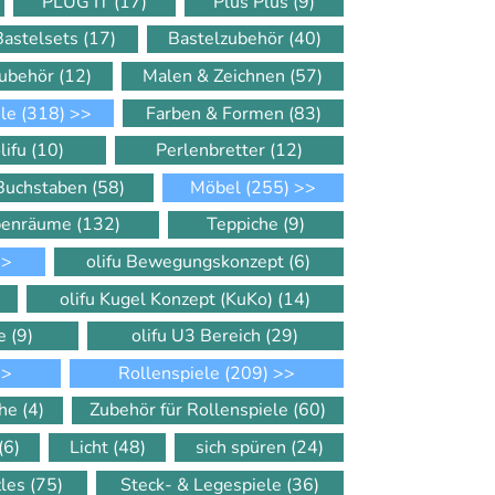
PLUG IT
(17)
Plus Plus
(9)
Bastelsets
(17)
Bastelzubehör
(40)
Zubehör
(12)
Malen & Zeichnen
(57)
ele
(318)
>>
Farben & Formen
(83)
lifu
(10)
Perlenbretter
(12)
 Buchstaben
(58)
Möbel
(255)
>>
ppenräume
(132)
Teppiche
(9)
>
olifu Bewegungskonzept
(6)
olifu Kugel Konzept (KuKo)
(14)
le
(9)
olifu U3 Bereich
(29)
>
Rollenspiele
(209)
>>
che
(4)
Zubehör für Rollenspiele
(60)
(6)
Licht
(48)
sich spüren
(24)
zles
(75)
Steck- & Legespiele
(36)