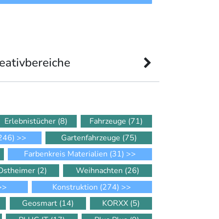
eativbereiche
Erlebnistücher
(8)
Fahrzeuge
(71)
246)
>>
Gartenfahrzeuge
(75)
Farbenkreis Materialien
(31)
>>
Ostheimer
(2)
Weihnachten
(26)
>>
Konstruktion
(274)
>>
Geosmart
(14)
KORXX
(5)