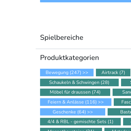
Spielbereiche
Produkt­kategorien
Bewegung
(247)
>>
Airtrack
(7)
Schaukeln & Schwingen
(28)
Möbel für draussen
(74)
San
Feiern & Anlässe
(116)
>>
Fasc
Geschenke
(64)
>>
Bast
4/4 & RBL - gemischte Sets
(1)