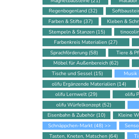
Magnetbausteine
(21)
Matador
Regenbogenland
(32)
Softbauste
Farben & Stifte
(37)
Kleben & Sch
Stempeln & Stanzen
(15)
tinocol
Farbenkreis Materialien
(27)
Sprachförderung
(58)
Tiere & P
Möbel für Außenbereich
(62)
Tische und Sessel
(15)
Musik
olifu Ergänzende Materialien
(14)
olifu Lernwelt
(29)
olifu 
olifu Würfelkonzept
(52)
Eisenbahn & Zubehör
(10)
Kleine W
Schnäppchen-Markt
(48)
>>
Senso
Tasten, Kneten, Matschen
(64)
Ti