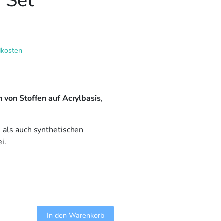
e Set
dkosten
 von Stoffen auf Acrylbasis
,
n als auch synthetischen
i.
In den Warenkorb