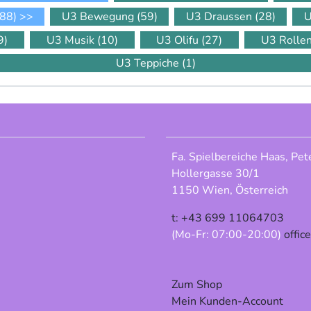
88)
>>
U3 Bewegung
(59)
U3 Draussen
(28)
U
9)
U3 Musik
(10)
U3 Olifu
(27)
U3 Rolle
U3 Teppiche
(1)
Fa. Spielbereiche Haas, Pet
Hollergasse 30/1
1150 Wien, Österreich
t: +43 699 11064703
(Mo-Fr: 07:00-20:00)
offic
Zum Shop
Mein Kunden-Account