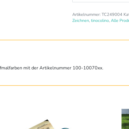
Farbe
Set
Artikelnummer:
TC249004
Ka
Menge
Zeichnen
,
tinocolino
,
Alle Prod
toffmalfarben mit der Artikelnummer 100-10070xx.