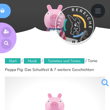
Skip
spielen bewegen fühlen
Spielbereiche Haas
to
content
Suchen
nach:
/
/
/ Tonie
Start
Musik
Toniebox und Tonies
Peppa Pig: Das Schulfest & 7 weitere Geschichten