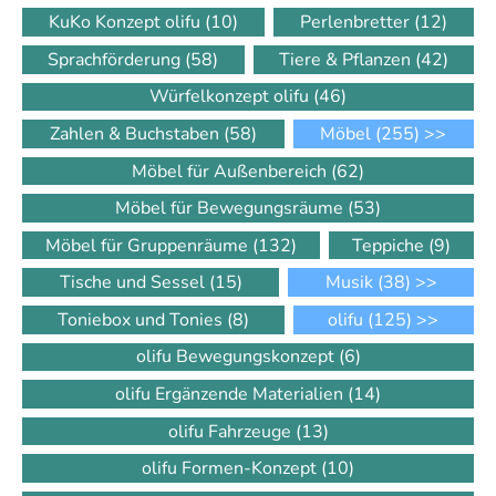
KuKo Konzept olifu
(10)
Perlenbretter
(12)
Sprachförderung
(58)
Tiere & Pflanzen
(42)
Würfelkonzept olifu
(46)
Zahlen & Buchstaben
(58)
Möbel
(255)
>>
Möbel für Außenbereich
(62)
Möbel für Bewegungsräume
(53)
Möbel für Gruppenräume
(132)
Teppiche
(9)
Tische und Sessel
(15)
Musik
(38)
>>
Toniebox und Tonies
(8)
olifu
(125)
>>
olifu Bewegungskonzept
(6)
olifu Ergänzende Materialien
(14)
olifu Fahrzeuge
(13)
olifu Formen-Konzept
(10)