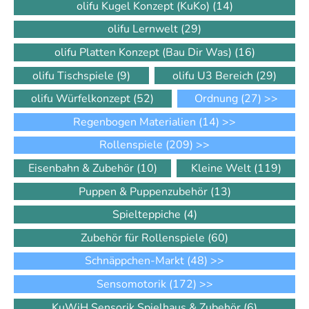
olifu Kugel Konzept (KuKo)
(14)
olifu Lernwelt
(29)
olifu Platten Konzept (Bau Dir Was)
(16)
olifu Tischspiele
(9)
olifu U3 Bereich
(29)
olifu Würfelkonzept
(52)
Ordnung
(27)
>>
Regenbogen Materialien
(14)
>>
Rollenspiele
(209)
>>
Eisenbahn & Zubehör
(10)
Kleine Welt
(119)
Puppen & Puppenzubehör
(13)
Spielteppiche
(4)
Zubehör für Rollenspiele
(60)
Schnäppchen-Markt
(48)
>>
Sensomotorik
(172)
>>
KuWiH Sensorik Spielhaus & Zubehör
(6)