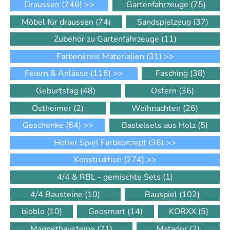
Draussen
(246)
>>
Gartenfahrzeuge
(75)
Möbel für draussen
(74)
Sandspielzeug
(37)
Zubehör zu Gartenfahrzeuge
(11)
Farbenkreis Materialien
(31)
>>
Feiern & Anlässe
(116)
>>
Fasching
(38)
Geburtstag
(48)
Ostern
(36)
Ostheimer
(2)
Weihnachten
(26)
Geschenke
(64)
>>
Bastelsets aus Holz
(5)
Höller Spiel Farbkonzept
(36)
>>
Konstruktion
(274)
>>
4/4 & RBL - gemischte Sets
(1)
4/4 Bausteine
(10)
Bauspiel
(102)
bioblo
(10)
Geosmart
(14)
KORXX
(5)
Magnetbausteine
(21)
Matador
(2)