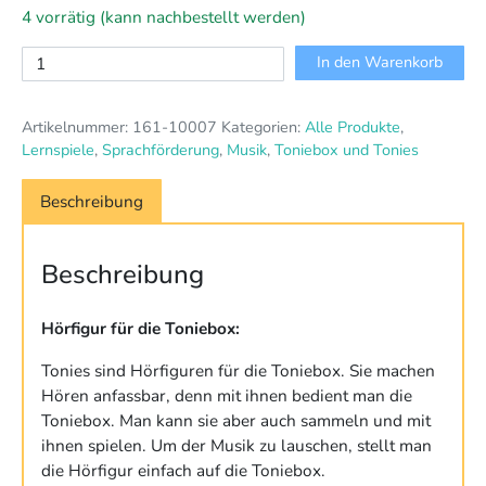
4 vorrätig (kann nachbestellt werden)
Tonie
In den Warenkorb
Peppa
Pig:
Artikelnummer:
161-10007
Kategorien:
Alle Produkte
,
Das
Lernspiele
,
Sprachförderung
,
Musik
,
Toniebox und Tonies
Schulfest
&
Beschreibung
7
weitere
Geschichten
Beschreibung
Menge
Hörfigur für die Toniebox:
Tonies sind Hörfiguren für die Toniebox. Sie machen
Hören anfassbar, denn mit ihnen bedient man die
Toniebox. Man kann sie aber auch sammeln und mit
ihnen spielen. Um der Musik zu lauschen, stellt man
die Hörfigur einfach auf die Toniebox.