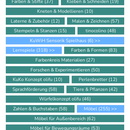
Farben & Stifte
(37)
Kleben & Schneiden
(19)
Kneten & Modellieren
(10)
Laterne & Zubehör
(12)
Malen & Zeichnen
(57)
Stempeln & Stanzen
(15)
tinocolino
(48)
KuWiH Sensorik Spielhaus
(6)
>>
Lernspiele
(318)
>>
Farben & Formen
(83)
Farbenkreis Materialien
(27)
Forschen & Experimentieren
(50)
KuKo Konzept olifu
(10)
Perlenbretter
(12)
Sprachförderung
(58)
Tiere & Pflanzen
(42)
Würfelkonzept olifu
(46)
Zahlen & Buchstaben
(58)
Möbel
(255)
>>
Möbel für Außenbereich
(62)
Möbel für Bewegungsräume
(53)