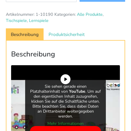
"Visio"
Menge
Artikelnummer:
1-10190
Kategorien:
Alle Produkte
,
Tischspiele
,
Lernspiele
Beschreibung
Produktsicherheit
Beschreibung
Sie sehen gerade einen
Platzhalterinhalt von
YouTube
. Um auf
den eigentlichen Inhalt zuzugreifen,
klicken Sie auf die Schaltfläche unten.
Bitte beachten Sie, dass dabei Daten
an Drittanbieter weitergegeben
werden.
Mehr Informationen