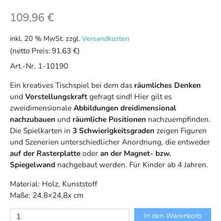
109,96
€
inkl. 20 % MwSt.
zzgl.
Versandkosten
(netto Preis:
91.63 €
)
Art.-Nr. 1-10190
Ein kreatives Tischspiel bei dem das
räumliches Denken
und
Vorstellungskraft
gefragt sind! Hier gilt es
zweidimensionale
Abbildungen dreidimensional
nachzubauen
und
räumliche Positionen
nachzuempfinden.
Die Spielkarten in
3 Schwierigkeitsgraden
zeigen Figuren
und Szenerien unterschiedlicher Anordnung, die entweder
auf der Rasterplatte
oder
an der Magnet- bzw.
Spiegelwand
nachgebaut werden. Für Kinder ab 4 Jahren.
Material: Holz, Kunststoff
Maße: 24,8×24,8x cm
ToPoLoGo
In den Warenkorb