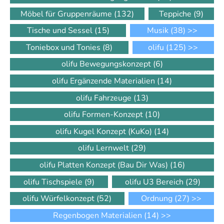
Möbel für Gruppenräume
(132)
Teppiche
(9)
Tische und Sessel
(15)
Musik
(38)
>>
Toniebox und Tonies
(8)
olifu
(125)
>>
olifu Bewegungskonzept
(6)
olifu Ergänzende Materialien
(14)
olifu Fahrzeuge
(13)
olifu Formen-Konzept
(10)
olifu Kugel Konzept (KuKo)
(14)
olifu Lernwelt
(29)
olifu Platten Konzept (Bau Dir Was)
(16)
olifu Tischspiele
(9)
olifu U3 Bereich
(29)
olifu Würfelkonzept
(52)
Ordnung
(27)
>>
Regenbogen Materialien
(14)
>>