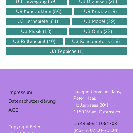
U3 Bewegung
(59)
U3 Draussen
(28)
U3 Konstruktion
(56)
U3 Kreativ
(13)
U3 Lernspiele
(61)
U3 Möbel
(29)
U3 Musik
(10)
U3 Olifu
(27)
U3 Rollenspiel
(40)
U3 Sensomotorik
(16)
U3 Teppiche
(1)
Fa. Spielbereiche Haas,
Impressum
Peter Haas
Datenschutzerklärung
Hollergasse 30/1
AGB
1150 Wien, Österreich
t: +43 699 11064703
Copyright Peter
(Mo-Fr: 07:00-20:00)