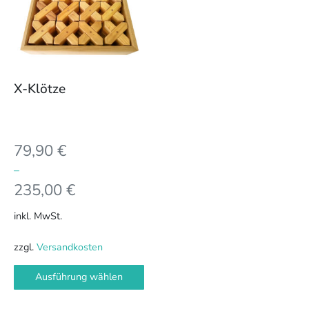
Varianten
auf.
Die
Optionen
können
X-Klötze
auf
der
Produktseite
79,90
€
gewählt
werden
–
235,00
€
inkl. MwSt.
zzgl.
Versandkosten
Ausführung wählen