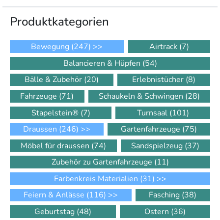
Produkt­kategorien
Bewegung
(247)
>>
Airtrack
(7)
Balancieren & Hüpfen
(54)
Bälle & Zubehör
(20)
Erlebnistücher
(8)
Fahrzeuge
(71)
Schaukeln & Schwingen
(28)
Stapelstein®
(7)
Turnsaal
(101)
Draussen
(246)
>>
Gartenfahrzeuge
(75)
Möbel für draussen
(74)
Sandspielzeug
(37)
Zubehör zu Gartenfahrzeuge
(11)
Farbenkreis Materialien
(31)
>>
Feiern & Anlässe
(116)
>>
Fasching
(38)
Geburtstag
(48)
Ostern
(36)