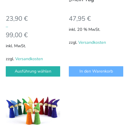
der
Produktseite
23,90
€
47,95
€
gewählt
werden
–
inkl. 20 % MwSt.
99,00
€
zzgl.
Versandkosten
inkl. MwSt.
zzgl.
Versandkosten
Ausführung wählen
In den Warenkorb
Dieses
Produkt
weist
mehrere
Varianten
auf.
Die