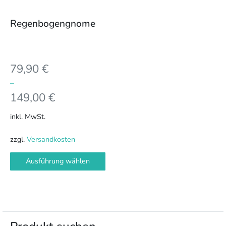
Optionen
können
Regenbogengnome
auf
der
Produktseite
79,90
€
gewählt
werden
–
149,00
€
inkl. MwSt.
zzgl.
Versandkosten
Ausführung wählen