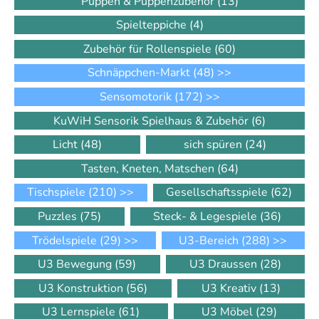
Puppen & Puppenzubehör
(13)
Spielteppiche
(4)
Zubehör für Rollenspiele
(60)
Schnäppchen-Markt
(48)
>>
Sensomotorik
(172)
>>
KuWiH Sensorik Spielhaus & Zubehör
(6)
Licht
(48)
sich spüren
(24)
Tasten, Kneten, Matschen
(64)
Tischspiele
(210)
>>
Gesellschaftsspiele
(62)
Puzzles
(75)
Steck- & Legespiele
(36)
Trödelspiele
(29)
>>
U3-Bereich
(288)
>>
U3 Bewegung
(59)
U3 Draussen
(28)
U3 Konstruktion
(56)
U3 Kreativ
(13)
U3 Lernspiele
(61)
U3 Möbel
(29)