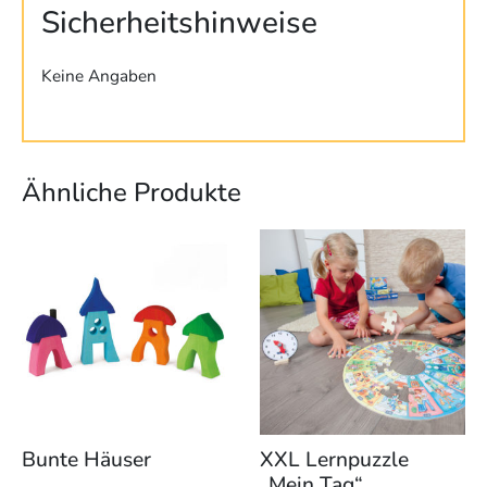
Sicherheitshinweise
Keine Angaben
Ähnliche Produkte
Dieses
Produkt
weist
mehrere
Varianten
auf.
Die
Optionen
können
Bunte Häuser
XXL Lernpuzzle
auf
„Mein Tag“