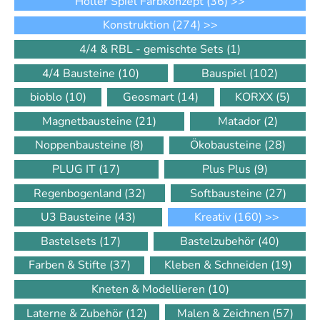
Höller Spiel Farbkonzept
(36)
>>
Konstruktion
(274)
>>
4/4 & RBL - gemischte Sets
(1)
4/4 Bausteine
(10)
Bauspiel
(102)
bioblo
(10)
Geosmart
(14)
KORXX
(5)
Magnetbausteine
(21)
Matador
(2)
Noppenbausteine
(8)
Ökobausteine
(28)
PLUG IT
(17)
Plus Plus
(9)
Regenbogenland
(32)
Softbausteine
(27)
U3 Bausteine
(43)
Kreativ
(160)
>>
Bastelsets
(17)
Bastelzubehör
(40)
Farben & Stifte
(37)
Kleben & Schneiden
(19)
Kneten & Modellieren
(10)
Laterne & Zubehör
(12)
Malen & Zeichnen
(57)