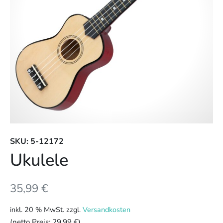
SKU: 5-12172
Ukulele
35,99
€
inkl. 20 % MwSt.
zzgl.
Versandkosten
(netto Preis:
29.99 €
)