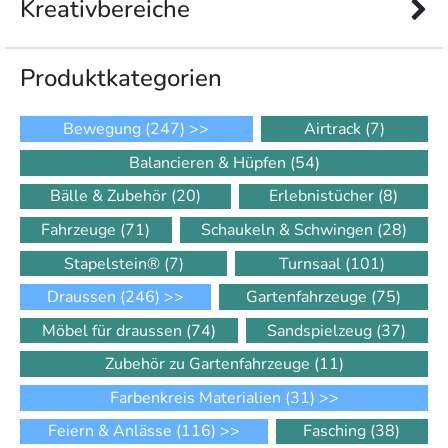
Kreativbereiche
Produkt­kategorien
Bewegung
(247)
>>
Airtrack
(7)
Balancieren & Hüpfen
(54)
Bälle & Zubehör
(20)
Erlebnistücher
(8)
Fahrzeuge
(71)
Schaukeln & Schwingen
(28)
Stapelstein®
(7)
Turnsaal
(101)
Draussen
(246)
>>
Gartenfahrzeuge
(75)
Möbel für draussen
(74)
Sandspielzeug
(37)
Zubehör zu Gartenfahrzeuge
(11)
Farbenkreis Materialien
(31)
>>
Feiern & Anlässe
(116)
>>
Fasching
(38)