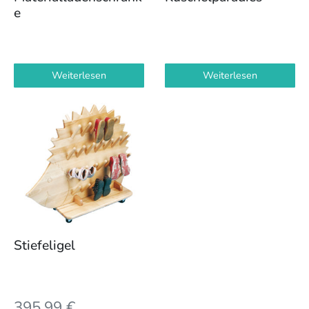
e
Weiterlesen
Weiterlesen
Stiefeligel
395,99
€