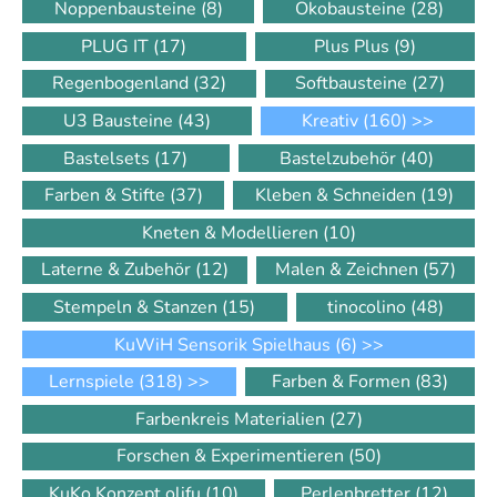
Noppenbausteine
(8)
Ökobausteine
(28)
PLUG IT
(17)
Plus Plus
(9)
Regenbogenland
(32)
Softbausteine
(27)
U3 Bausteine
(43)
Kreativ
(160)
>>
Bastelsets
(17)
Bastelzubehör
(40)
Farben & Stifte
(37)
Kleben & Schneiden
(19)
Kneten & Modellieren
(10)
Laterne & Zubehör
(12)
Malen & Zeichnen
(57)
Stempeln & Stanzen
(15)
tinocolino
(48)
KuWiH Sensorik Spielhaus
(6)
>>
Lernspiele
(318)
>>
Farben & Formen
(83)
Farbenkreis Materialien
(27)
Forschen & Experimentieren
(50)
KuKo Konzept olifu
(10)
Perlenbretter
(12)