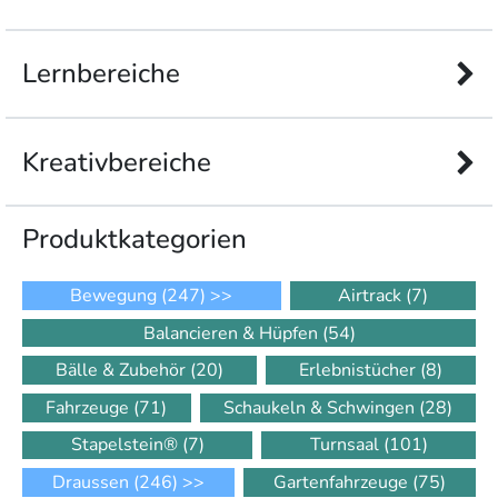
Lernbereiche
Kreativbereiche
Produkt­kategorien
Bewegung
(247)
>>
Airtrack
(7)
Balancieren & Hüpfen
(54)
Bälle & Zubehör
(20)
Erlebnistücher
(8)
Fahrzeuge
(71)
Schaukeln & Schwingen
(28)
Stapelstein®
(7)
Turnsaal
(101)
Draussen
(246)
>>
Gartenfahrzeuge
(75)