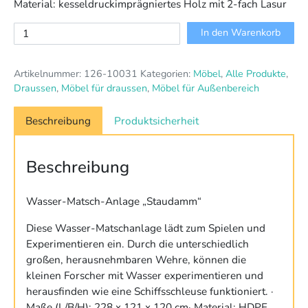
Material: kesseldruckimprägniertes Holz mit 2-fach Lasur
Wasser
In den Warenkorb
Matsch
Anlage
Artikelnummer:
126-10031
Kategorien:
Möbel
,
Alle Produkte
,
"Staudamm"
Draussen
,
Möbel für draussen
,
Möbel für Außenbereich
Menge
Beschreibung
Produktsicherheit
Beschreibung
Wasser-Matsch-Anlage „Staudamm“
Diese Wasser-Matschanlage lädt zum Spielen und
Experimentieren ein. Durch die unterschiedlich
großen, herausnehmbaren Wehre, können die
kleinen Forscher mit Wasser experimentieren und
herausfinden wie eine Schiffsschleuse funktioniert. ·
Maße (L/B/H): 228 x 121 x 120 cm· Material: HDPE,