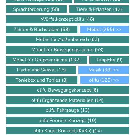
Sprachförderung
(58)
Tiere & Pflanzen
(42)
Würfelkonzept olifu
(46)
Zahlen & Buchstaben
(58)
Möbel
(255)
>>
Möbel für Außenbereich
(62)
Möbel für Bewegungsräume
(53)
Möbel für Gruppenräume
(132)
Teppiche
(9)
Tische und Sessel
(15)
Musik
(38)
>>
Toniebox und Tonies
(8)
olifu
(125)
>>
olifu Bewegungskonzept
(6)
olifu Ergänzende Materialien
(14)
olifu Fahrzeuge
(13)
olifu Formen-Konzept
(10)
olifu Kugel Konzept (KuKo)
(14)